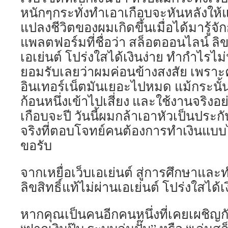
หนักๆกระทั่งทำเอาเกือบจะหันหลังให้แ
แปลงชีวิตของผมเกิดขึ้นเมื่อได้มารู้จั
แพลตฟอร์มที่ชื่อว่า สล็อตออนไลน์ ลิขส
เอเย่นต์ โปร่งใสได้เงินง่าย ทำกำไรไม
ยอมรับเลยว่าผมค่อนข้างสงสัย เพร
อินเทอร์เน็ตมันเยอะไปหมด แม้กระนั้น
ก้อนหนึ่งเข้าไปเสี่ยง และใช้งานจริง
เกือบจะปี วันนี้ผมกล้าเอาหัวเป็นประกัน
จริงที่ตอบโจทย์คนต้องการทำเงินแบบไ
ขอรับ
จากเหยื่อเว็บเอเย่นต์ สู่การศึกษาแล
ลิขสิทธิ์แท้ไม่ผ่านเอเย่นต์ โปร่งใสได้เ
หากคุณเป็นคนอีกคนหนึ่งที่เคยเผชิญ