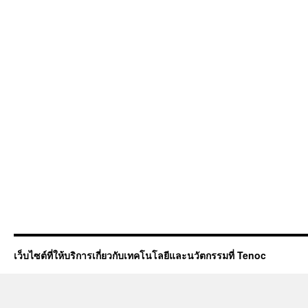
เว็บไซต์ที่ให้บริการเกี่ยวกับเทคโนโลยีและนวัตกรรมที่ Tenoc