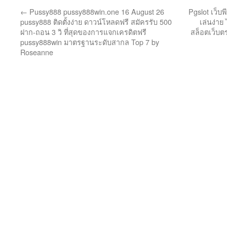
←
Pussy888 pussy888win.one 16 August 26
Pgslot เว็บพี
pussy888 ติดตั้งง่าย ดาวน์โหลดฟรี สมัครรับ 500
เล่นง่าย
ฝาก-ถอน 3 วิ ที่สุดของการแจกเครดิตฟรี
สล็อตเว็บตร
pussy888win มาตรฐานระดับสากล Top 7 by
Roseanne