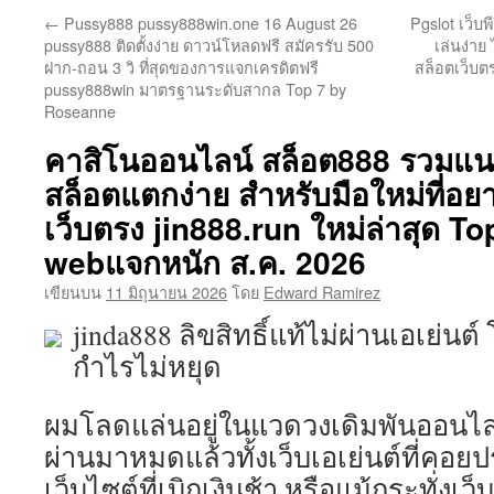
←
Pussy888 pussy888win.one 16 August 26
Pgslot เว็บพี
เนื้อหา
pussy888 ติดตั้งง่าย ดาวน์โหลดฟรี สมัครรับ 500
เล่นง่าย
ฝาก-ถอน 3 วิ ที่สุดของการแจกเครดิตฟรี
สล็อตเว็บตร
pussy888win มาตรฐานระดับสากล Top 7 by
Roseanne
คาสิโนออนไลน์ สล็อต888 รวมแน
สล็อตแตกง่าย สำหรับมือใหม่ที่อยาก
เว็บตรง jin888.run ใหม่ล่าสุด T
webแจกหนัก ส.ค. 2026
เขียนบน
11 มิถุนายน 2026
โดย
Edward Ramirez
jinda888 ลิขสิทธิ์แท้ไม่ผ่านเอเย่นต์ 
กำไรไม่หยุด
ผมโลดแล่นอยู่ในแวดวงเดิมพันออนไ
ผ่านมาหมดแล้วทั้งเว็บเอเย่นต์ที่คอย
เว็บไซต์ที่เบิกเงินช้า หรือแม้กระทั่งเว็