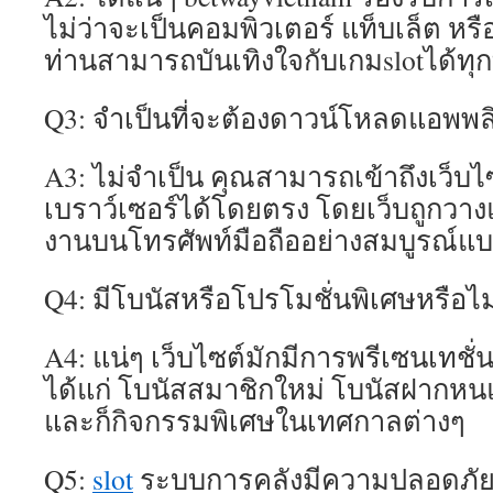
ไม่ว่าจะเป็นคอมพิวเตอร์ แท็บเล็ต หร
ท่านสามารถบันเทิงใจกับเกมslotได้ทุกท
Q3: จำเป็นที่จะต้องดาวน์โหลดแอพพลิ
A3: ไม่จำเป็น คุณสามารถเข้าถึงเว็บไซ
เบราว์เซอร์ได้โดยตรง โดยเว็บถูกวาง
งานบนโทรศัพท์มือถืออย่างสมบูรณ์แ
Q4: มีโบนัสหรือโปรโมชั่นพิเศษหรือไม
A4: แน่ๆ เว็บไซต์มักมีการพรีเซนเทชั
ได้แก่ โบนัสสมาชิกใหม่ โบนัสฝากหน
และก็กิจกรรมพิเศษในเทศกาลต่างๆ
Q5:
slot
ระบบการคลังมีความปลอดภั