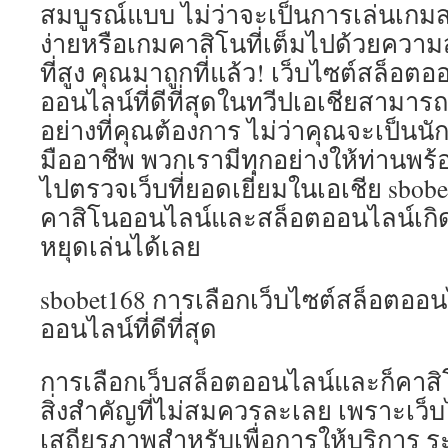
สมบูรณ์แบบ ไม่ว่าจะเป็นการเล่นเกม
ก็
ทำ
ง่ายหรือเกมคาสิโนที่เต็มไปด้วยควา
เงิน
ที่สูง คุณมาถูกที่แล้ว! เว็บไซต์สล็อ
ได้
ออนไลน์ที่ดีที่สุดในทวีปเอเชียสามารถใ
28
JAN
อย่างที่คุณต้องการ ไม่ว่าคุณจะเป็นนั
2568
มืออาชีพ พวกเรามีทุกอย่างให้ท่านพร้
ไปตรวจเว็บที่ยอดเยี่ยมในเอเชีย sbob
คาสิโนออนไลน์และสล็อตออนไลน์เกิดเ
หยุดเล่นได้เลย
sbobet168 การเลือกเว็บไซต์สล็อตออน
ออนไลน์ที่ดีที่สุด
การเลือกเว็บสล็อตออนไลน์และก็คาสิโน
สิ่งสำคัญที่ไม่สมควรละเลย เพราะเว็บไ
เสถียรภาพสำหรับเพื่อการให้บริการ 