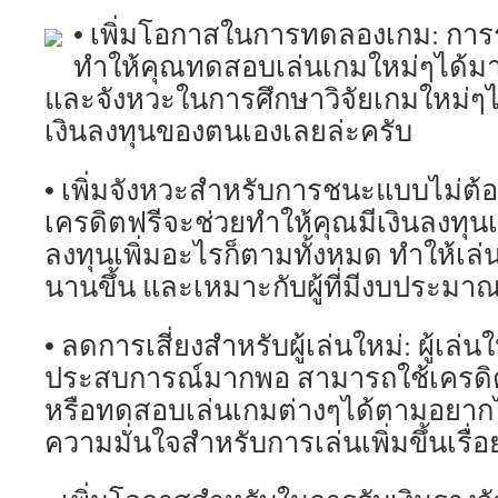
• เพิ่มโอกาสในการทดลองเกม: การร
ทำให้คุณทดสอบเล่นเกมใหม่ๆได้มาก
และจังหวะในการศึกษาวิจัยเกมใหม่ๆได
เงินลงทุนของตนเองเลยล่ะครับ
• เพิ่มจังหวะสำหรับการชนะแบบไม่ต้อง
เครดิตฟรีจะช่วยทำให้คุณมีเงินลงทุนเพ
ลงทุนเพิ่มอะไรก็ตามทั้งหมด ทำให้เล่น
นานขึ้น และเหมาะกับผู้ที่มีงบประมา
• ลดการเสี่ยงสำหรับผู้เล่นใหม่: ผู้เล่นให
ประสบการณ์มากพอ สามารถใช้เครดิตฟร
หรือทดสอบเล่นเกมต่างๆได้ตามอยากได้
ความมั่นใจสำหรับการเล่นเพิ่มขึ้นเรื่อ