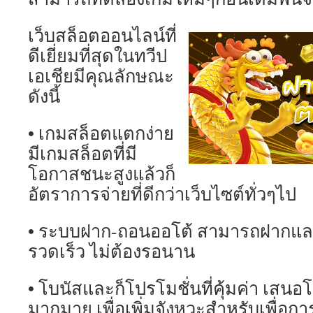
เว็บสล็อตออนไลน์ที่
ดีเยี่ยมที่สุดในทวีป
เอเชียมีคุณลักษณะ
ดังนี้
• เกมสล็อตแตกง่าย
มีเกมสล็อตที่มี
โอกาสชนะสูงแล้วก็
อัตราการจ่ายที่ดีกว่าเว็บไซต์ทั่วๆไป
• ระบบฝาก-ถอนออโต้ สามารถฝากและ
รวดเร็ว ไม่ต้องรอนาน
• โบนัสและก็โปรโมชั่นที่คุ้มค่า เสนอ
มากมาย เพื่อเพิ่มจังหวะสำหรับเพื่อ