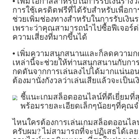
• เพิ่มโอกาสสำหรับในการรับเงินรางวัล
การใช้เครดิตฟรีที่ได้รับสำหรับเพื่อก
ช่วยเพิ่มช่องทางสำหรับในการรับเงินรา
เพราะว่าคุณสามารถนำไปซื้อฟีเจอร์ต
ความเสี่ยงที่มากขึ้นได้
• เพิ่มความสนุกสนานและก็ลดความกด
เหล่านี้จะช่วยให้ท่านสนุกสนานกับกา
กดดันจากการเล่นลงไปได้มากแน่นอน ด
ต้องมานั่งกังวลว่าเล่นเสียแล้วจะเป็นเ
ชี้แนะเกมสล็อตออนไลน์ที่ดีเยี่ยมที
พร้อมรายละเอียดเล็กๆน้อยๆที่คุณ
ไหนใครต้องการเล่นเกมสล็อตออนไลน์จ
ครับผม? ไม่สามารถที่จะปฏิเสธได้เลย