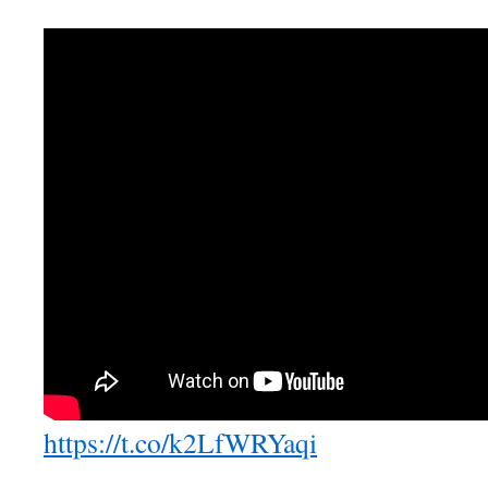
https://t.co/k2LfWRYaqi