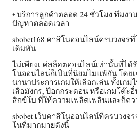
• บริการลูกค้าตลอด 24 ชั่วโมง ทีมงา
ปัญหาตลอดเวลา
sbobet168 คาสิโนออนไลน์ครบวงจรที่
เดิมพัน
ไม่เพียงแค่สล็อตออนไลน์เท่านั้นที่ได้
โนออนไลน์ก็เป็นที่นิยมไม่แพ้กัน โดยเ
นานาประการเกมให้เลือกเล่น ทั้งเกมไพ
เสือมังกร, ป๊อกกระดอน หรือเกมโต๊ะอื่น
สิกข์โบ ที่ให้ความเพลิดเพลินและก็ค
sbobet เว็บคาสิโนออนไลน์ที่ครบวงจร
โนที่มากมายดังนี้