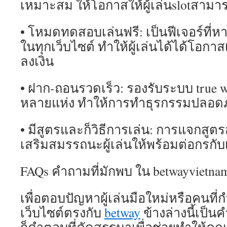
เหมาะสม ให้โอกาสให้ผู้เล่นslotสามา
• โหมดทดสอบเล่นฟรี: เป็นฟีเจอร์ที่หา
ในทุกเว็บไซต์ ทำให้ผู้เล่นได้ได้โอกา
ลงเงิน
• ฝาก-ถอนรวดเร็ว: รองรับระบบ true 
หลายแห่ง ทำให้การทำธุรกรรมปลอด
• มีสูตรและก็วิธีการเล่น: การแจกสู
เสริมสมรรถนะผู้เล่นให้พร้อมต่อกรกั
FAQs คำถามที่มักพบ ใน betwayvietna
เพื่อตอบปัญหาผู้เล่นมือใหม่หรือคนที่
เว็บไซต์ตรงกับ
betway
ข้างล่างนี้เป็