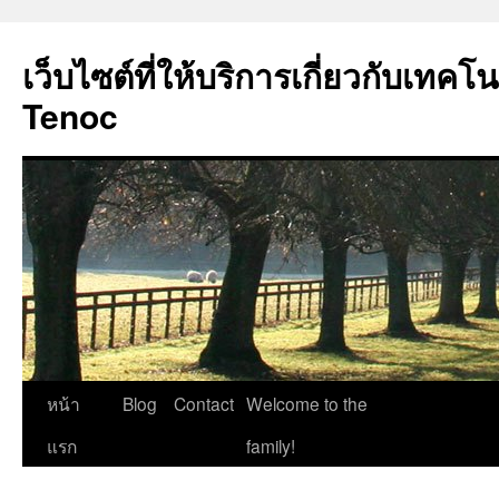
เว็บไซต์ที่ให้บริการเกี่ยวกับเทค
Tenoc
ข้าม
หน้า
Blog
Contact
Welcome to the
ไป
แรก
family!
ยัง