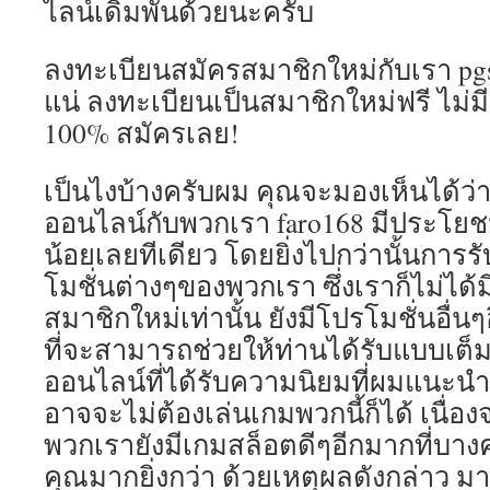
ไลน์เดิมพันด้วยนะครับ
ลงทะเบียนสมัครสมาชิกใหม่กับเรา pgs
แน่ ลงทะเบียนเป็นสมาชิกใหม่ฟรี ไม่
100% สมัครเลย!
เป็นไงบ้างครับผม คุณจะมองเห็นได้ว่
ออนไลน์กับพวกเรา faro168 มีประโย
น้อยเลยทีเดียว โดยยิ่งไปกว่านั้นการ
โมชั่นต่างๆของพวกเรา ซึ่งเราก็ไม่ได้
สมาชิกใหม่เท่านั้น ยังมีโปรโมชั่นอื
ที่จะสามารถช่วยให้ท่านได้รับแบบเต็
ออนไลน์ที่ได้รับความนิยมที่ผมแนะนำ
อาจจะไม่ต้องเล่นเกมพวกนี้ก็ได้ เนื่อ
พวกเรายังมีเกมสล็อตดีๆอีกมากที่บาง
คุณมากยิ่งกว่า ด้วยเหตุผลดังกล่าว ม