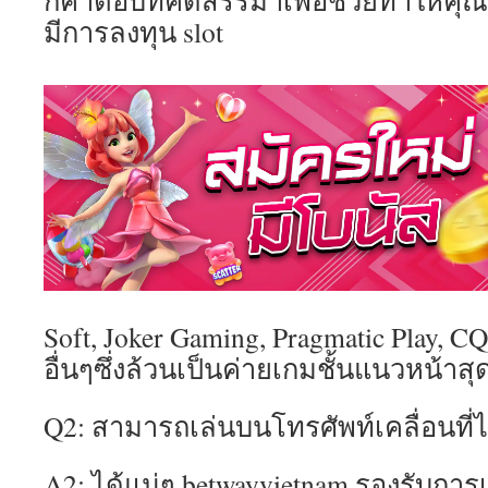
ก็คำตอบที่คัดสรรมาเพื่อช่วยทำให้คุณ
มีการลงทุน slot
Soft, Joker Gaming, Pragmatic Play, 
อื่นๆซึ่งล้วนเป็นค่ายเกมชั้นแนวหน้าส
Q2: สามารถเล่นบนโทรศัพท์เคลื่อนที่ไ
A2: ได้แน่ๆ betwayvietnam รองรับการ