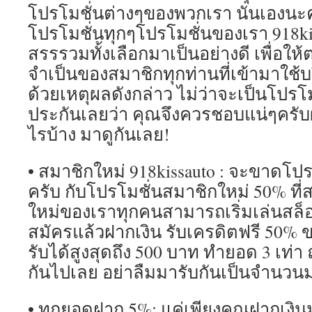
โปรโมชั่นต่างๆของพวกเรา นั่นเองนะ
โปรโมชั่นทุกๆโปรโมชั่นของเรา 918kis
สรรรวมทั้งเลือกมาเป็นอย่างดี เพื่อให้ต
จำเป็นของสมาชิกทุกท่านที่เข้ามาใช้บร
ด้วยเหตุผลดังกล่าว ไม่ว่าจะเป็นโปรโ
ประกันเลยว่า คุณจึงควรชอบแน่ๆครับ
ไรบ้าง มาดูกันเลย!
• สมาชิกใหม่ 918kissauto : จะขาดโปรโ
ครับ กับโปรโมชั่นสมาชิกใหม่ 50% ท
ใหม่ของเราทุกคนสามารถเริ่มเล่นสล็อต
สมัครแล้วฝากเงิน รับเครดิตฟรี 50% 
รับได้สูงสุดถึง 500 บาท ทำยอด 3 เท่า 
กันไปเลย อย่าลืมมารับกันเป็นจำนวน
• ทุกยอดฝาก 5%: แค่เพียงคุณฝากเงิน