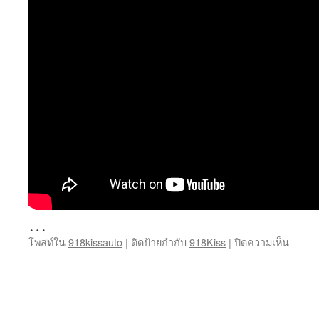
…
บน
โพสท์ใน
918kissauto
|
ติดป้ายกำกับ
918Kiss
|
ปิดความเห็น
สล็อต
918kis
29
MAR
68