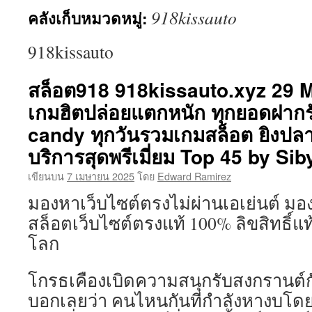
918kissauto
คลังเก็บหมวดหมู่:
เนื้อหา
918kissauto
สล็อต918 918kissauto.xyz 29 
เกมฮิตปล่อยแตกหนัก ทุกยอดฝากร
candy ทุกวันรวมเกมสล็อต ยิงปลา
บริการสุดพรีเมี่ยม Top 45 by Sib
เขียนบน
7 เมษายน 2025
โดย
Edward Ramirez
มองหาเว็บไซต์ตรงไม่ผ่านเอเย่นต์ มอง
สล็อตเว็บไซต์ตรงแท้ 100% ลิขสิทธิ์แ
โลก
โกรธเคืองเบิดความสนุกรับสงกรานต์กั
บอกเลยว่า คนไหนกันที่กำลังหางบโ