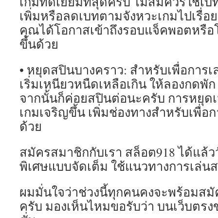
เกมที่ดีเยี่ยมที่สุดครับ ไม่สมควรใช้
เพิ่มหรือลดเบทตามจังหวะเกมไปเรื่อยซ
คุณได้โอกาสเข้าถึงรอบแจ็คพอตหรือ
ขึ้นด้วย
• หยุดสปินบางคราว: สำหรับเพื่อการเล
เริ่มเหนียวหนืดเหลือเกิน ให้ลองกดพัก
จากนั้นก็ค่อยสปินต่อนะครับ การหยุดเ
เกมเจริญขึ้น เพิ่มช่องทางสำหรับเพื่อก
ด้วย
สมัครสมาชิกกับเรา สล็อต918 ได้แล้ววั
พิเศษแบบจัดเต็ม ใช้แนวทางการเล่นส
ผมมั่นใจว่าช่วงนี้ทุกคนคงจะพร้อมสมั
ครับ มองเห็นไหมขอรับว่า บนเว็บตร