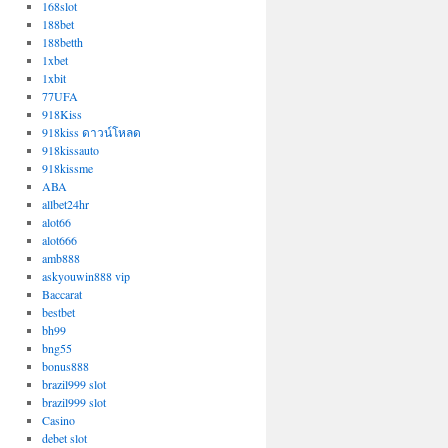
168slot
188bet
188betth
1xbet
1xbit
77UFA
918Kiss
918kiss ดาวน์โหลด
918kissauto
918kissme
ABA
allbet24hr
alot66
alot666
amb888
askyouwin888 vip
Baccarat
bestbet
bh99
bng55
bonus888
brazil999 slot
brazil999 slot
Casino
debet slot