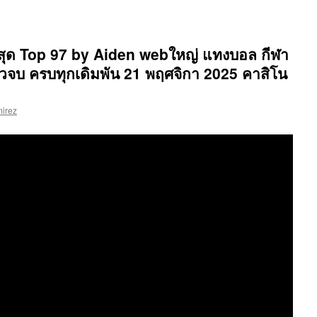
าสุด Top 97 by Aiden webใหญ่ แทงบอล กีฬา
ยวจบ ครบทุกเดิมพัน 21 พฤศจิกา 2025 คาสิโน
irez