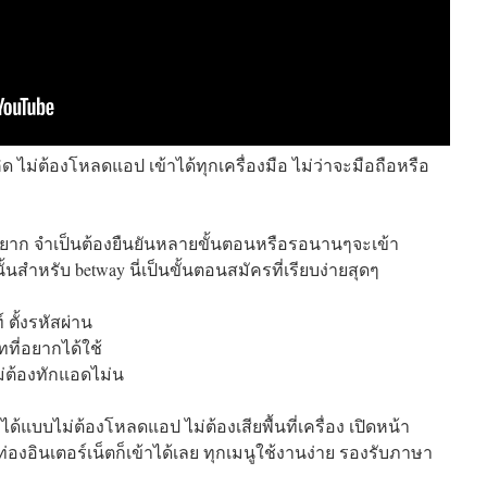
่คิด ไม่ต้องโหลดแอป เข้าได้ทุกเครื่องมือ ไม่ว่าจะมือถือหรือ
ครยาก จำเป็นต้องยืนยันหลายขั้นตอนหรือรอนานๆจะเข้า
นสำหรับ betway นี่เป็นขั้นตอนสมัครที่เรียบง่ายสุดๆ
ตั้งรหัสผ่าน
ที่อยากได้ใช้
 ไม่ต้องทักแอดไม่น
อได้แบบไม่ต้องโหลดแอป ไม่ต้องเสียพื้นที่เครื่อง เปิดหน้า
องอินเตอร์เน็ตก็เข้าได้เลย ทุกเมนูใช้งานง่าย รองรับภาษา