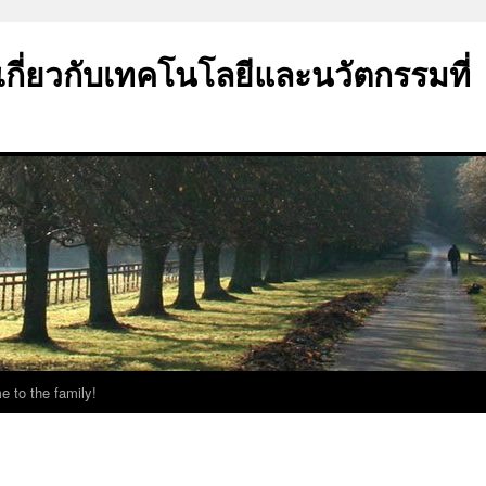
ารเกี่ยวกับเทคโนโลยีและนวัตกรรมที่
 to the family!