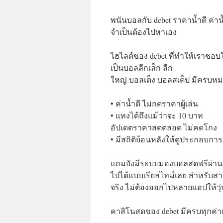
พนันบอลกับ debet ราคาน้ำดี ค่า
จำเป็นต้องไปหาเอง
ไฮไลต์ของ debet ที่ทำให้เราชอบใจ
เป็นบอลลีกเล็ก ลีก
ใหญ่ บอลเต็ง บอลสเต็ป มีครบหมด
• ค่าน้ำดี ไม่กดราคาผู้เล่น
• แทงได้ถึงแม้ว่าจะ 10 บาท
อัปเดตราคาสดตลอด ไม่คดโกง
• มีสถิติย้อนหลังให้ดูประกอบก
แถมยังมีระบบมองบอลสดฟรีผ่านหน
ไปได้แบบเรียลไทม์เลย สำหรับสาย
จริง ไม่ต้องออกไปหลายแอปให้วุ
คาสิโนสดของ debet มีครบทุกค่า