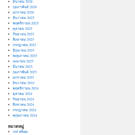
มีนาคม 2026
กุมภาพันธ์ 2026
มกราคม 2026
ธันวาคม 2025
พฤศจิกายน 2025
ตุลาคม 2025
กันยายน 2025
สิงหาคม 2025
กรกฎาคม 2025
มิถุนายน 2025
พฤษภาคม 2025
เมษายน 2025
มีนาคม 2025
กุมภาพันธ์ 2025
มกราคม 2025
ธันวาคม 2024
พฤศจิกายน 2024
ตุลาคม 2024
กันยายน 2024
สิงหาคม 2024
กรกฎาคม 2024
พฤษภาคม 2024
หมวดหมู่
168 สล็อต