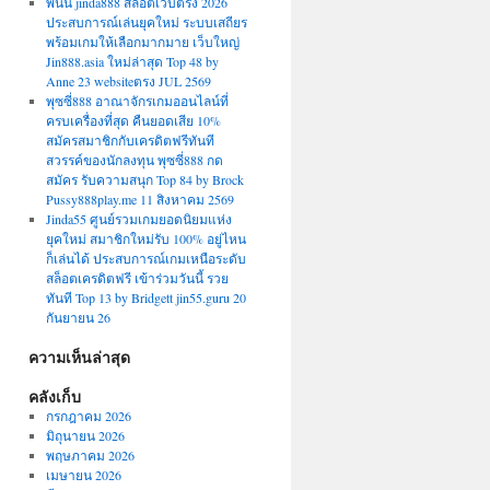
พนัน jinda888 สล็อตเว็บตรง 2026
ประสบการณ์เล่นยุคใหม่ ระบบเสถียร
พร้อมเกมให้เลือกมากมาย เว็บใหญ่
Jin888.asia ใหม่ล่าสุด Top 48 by
Anne 23 websiteตรง JUL 2569
พุซซี่888 อาณาจักรเกมออนไลน์ที่
ครบเครื่องที่สุด คืนยอดเสีย 10%
สมัครสมาชิกกับเครดิตฟรีทันที
สวรรค์ของนักลงทุน พุซซี่888 กด
สมัคร รับความสนุก Top 84 by Brock
Pussy888play.me 11 สิงหาคม 2569
Jinda55 ศูนย์รวมเกมยอดนิยมแห่ง
ยุคใหม่ สมาชิกใหม่รับ 100% อยู่ไหน
ก็เล่นได้ ประสบการณ์เกมเหนือระดับ
สล็อตเครดิตฟรี เข้าร่วมวันนี้ รวย
ทันที Top 13 by Bridgett jin55.guru 20
กันยายน 26
ความเห็นล่าสุด
คลังเก็บ
กรกฎาคม 2026
มิถุนายน 2026
พฤษภาคม 2026
เมษายน 2026