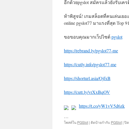
อีกด้วยpgslot สมัครแล้วยังรับเค
ท้าพิสูจน์! เกมสล็อตที่คนเล่นเยอะ
online pgslot77 มาแรงที่สุด Top 9
ขอขอบคุณมากเว็ปไซต์
pgslot
https://rebrand.ly/pgslot77-me
https://cutly.info/pgslot77-me
https://shorturl.asia/OjfxB
https://cutt.ly/vrXxBqOV
https://t.co/yW1vV5d6zk
…
โพสท์ใน
PGSlot
|
ติดป้ายกำกับ
PGSlot
|
ปิ