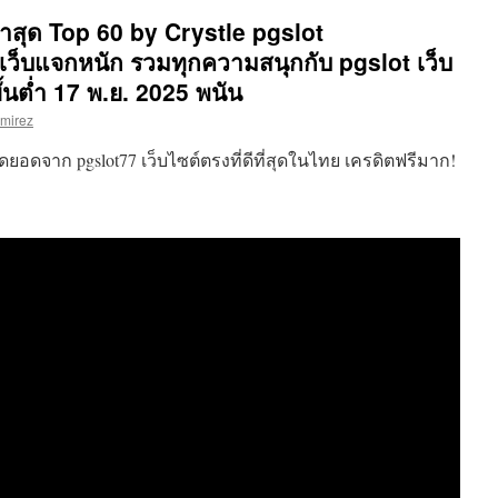
่าสุด Top 60 by Crystle pgslot
ว็บแจกหนัก รวมทุกความสนุกกับ pgslot เว็บ
้นต่ำ 17 พ.ย. 2025 พนัน
mirez
อดจาก pgslot77 เว็บไซต์ตรงที่ดีที่สุดในไทย เครดิตฟรีมาก!