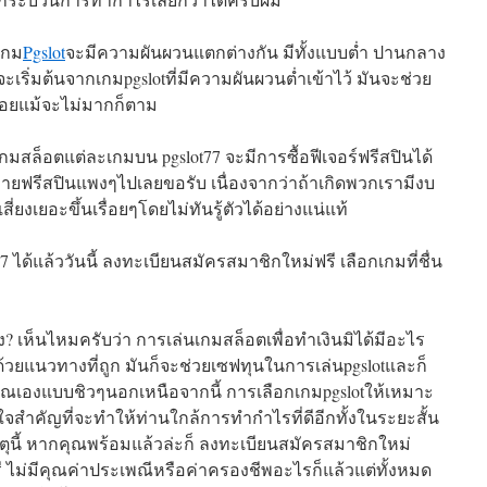
เกม
Pgslot
จะมีความผันผวนแตกต่างกัน มีทั้งแบบต่ำ ปานกลาง
ะเริ่มต้นจากเกมpgslotที่มีความผันผวนต่ำเข้าไว้ มันจะช่วย
ื่อยแม้จะไม่มากก็ตาม
: เกมสล็อตแต่ละเกมบน pgslot77 จะมีการซื้อฟีเจอร์ฟรีสปินได้
ารขายฟรีสปินแพงๆไปเลยขอรับ เนื่องจากว่าถ้าเกิดพวกเรามีงบ
่ยงเยอะขึ้นเรื่อยๆโดยไม่ทันรู้ตัวได้อย่างแน่แท้
 ได้แล้ววันนี้ ลงทะเบียนสมัครสมาชิกใหม่ฟรี เลือกเกมที่ชื่น
ัง? เห็นไหมครับว่า การเล่นเกมสล็อตเพื่อทำเงินมิได้มีอะไร
ด้วยแนวทางที่ถูก มันก็จะช่วยเซฟทุนในการเล่นpgslotและก็
ุณเองแบบชิวๆนอกเหนือจากนี้ การเลือกเกมpgslotให้เหมาะ
ใจสำคัญที่จะทำให้ท่านใกล้การทำกำไรที่ดีอีกทั้งในระยะสั้น
ตุนี้ หากคุณพร้อมแล้วล่ะก็ ลงทะเบียนสมัครสมาชิกใหม่
รฟรี ไม่มีคุณค่าประเพณีหรือค่าครองชีพอะไรก็แล้วแต่ทั้งหมด