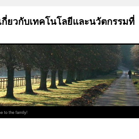
ารเกี่ยวกับเทคโนโลยีและนวัตกรรมที่
 to the family!