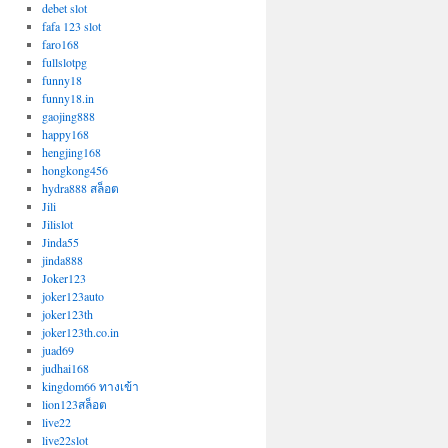
debet slot
fafa 123 slot
faro168
fullslotpg
funny18
funny18.in
gaojing888
happy168
hengjing168
hongkong456
hydra888 สล็อต
Jili
Jilislot
Jinda55
jinda888
Joker123
joker123auto
joker123th
joker123th.co.in
juad69
judhai168
kingdom66 ทางเข้า
lion123สล็อต
live22
live22slot