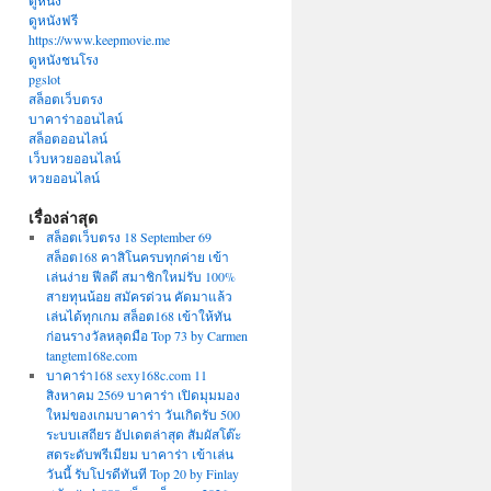
ดูหนัง
ดูหนังฟรี
https://www.keepmovie.me
ดูหนังชนโรง
pgslot
สล็อตเว็บตรง
บาคาร่าออนไลน์
สล็อตออนไลน์
เว็บหวยออนไลน์
หวยออนไลน์
เรื่องล่าสุด
สล็อตเว็บตรง 18 September 69
สล็อต168 คาสิโนครบทุกค่าย เข้า
เล่นง่าย ฟีลดี สมาชิกใหม่รับ 100%
สายทุนน้อย สมัครด่วน คัดมาแล้ว
เล่นได้ทุกเกม สล็อต168 เข้าให้ทัน
ก่อนรางวัลหลุดมือ Top 73 by Carmen
tangtem168e.com
บาคาร่า168 sexy168c.com 11
สิงหาคม 2569 บาคาร่า เปิดมุมมอง
ใหม่ของเกมบาคาร่า วันเกิดรับ 500
ระบบเสถียร อัปเดตล่าสุด สัมผัสโต๊ะ
สดระดับพรีเมียม บาคาร่า เข้าเล่น
วันนี้ รับโปรดีทันที Top 20 by Finlay