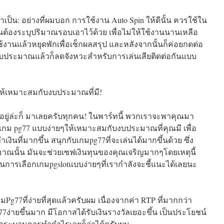
ป็น: อย่างที่ผมบอก การใช้งาน Auto Spin ให้ดีนั้น ควรใช้ใน
็นต้องระบุปริมาณรอบเอาไว้ด้วย เพื่อไม่ให้ใช้งานนานเหลือ
้งานแล้วหยุดพักเพื่อเช็กผลสรุป และหลังจากนั้นก็ค่อยกดต่อ
มงบประมาณแล้วก็ลดจังหวะสำหรับการเล่นเสียติดต่อกันแบบ
ๆให้เหมาะสมกับงบประมาณที่มี!
อยู่ล่ะก็ มาเลยครับทุกคน! ในพาร์ทนี้ พวกเราจะพาคุณมา
กเกม pg77 แบบง่ายๆให้เหมาะสมกับงบประมาณที่คุณมี เพื่อ
ินที่มากขึ้น สนุกกับเกมpg77ที่จะเล่นได้มากขึ้นด้วย ซึ่ง
าณนั้น มันจะช่วยเซฟเงินทุนของคุณเจริญมากๆโดยเหตุนี้
นการเลือกเกมpgslotแบบง่ายๆที่เรากำลังจะชี้แนะได้เลยนะ
มPg77ที่ง่ายที่สุดแล้วครับผม เนื่องจากค่า RTP ที่มากกว่า
77ง่ายขึ้นมาก มีโอกาสได้รับเงินรางวัลเยอะขึ้น เป็นประโยชน์
็กระบวนการทำกำไรเลยก็ว่าได้ครับผม