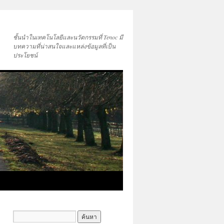
ชั้นนำในเทคโนโลยีและนวัตกรรมที่ Tenoc มี
บทความที่น่าสนใจและแหล่งข้อมูลที่เป็น
ประโยชน์