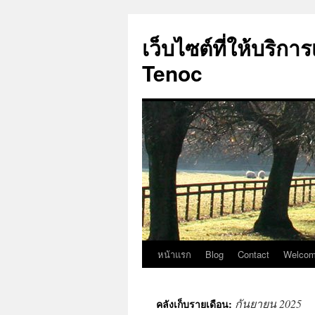
เว็บไซต์ที่ให้บริก
Tenoc
หน้าแรก
Blog
Contact
Welcome
ข้าม
ไป
กันยายน 2025
คลังเก็บรายเดือน:
ยัง