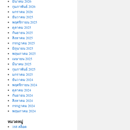
มีนาคม 2026
กุมภาพันธ์ 2026
มกราคม 2026
ธันวาคม 2025
พฤศจิกายน 2025
ตุลาคม 2025
กันยายน 2025
สิงหาคม 2025
กรกฎาคม 2025
มิถุนายน 2025
พฤษภาคม 2025
เมษายน 2025
มีนาคม 2025
กุมภาพันธ์ 2025
มกราคม 2025
ธันวาคม 2024
พฤศจิกายน 2024
ตุลาคม 2024
กันยายน 2024
สิงหาคม 2024
กรกฎาคม 2024
พฤษภาคม 2024
หมวดหมู่
168 สล็อต