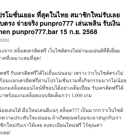
ใหญ่
pgslot77
รโมชั่นเยอะ ที่สุดในไทย สมาชิกใหม่รับเลย
ใหม่
ล่าสุด
็บตรง จ่ายจริง punpro777 เล่นเพลิน รับเงิน
Top
hen punpro777.bar 15 ก.ย. 2568
60
by
mirez
Crystle
pgslot
ตรงจาก สล็อตเครดิตฟรี เว็บไซต์ตรงไม่ผ่านเอเย่นต์ที่ดีเยี่ยม
pgslot77.me
สที่เหมาะสมที่สุด!
pgslot77
เว็บ
แจก
ฟรี รับเครดิตฟรีได้ไม่อั้นแน่นอน! เพราะว่าเว็บไซต์ตรงไม่
หนัก
ี้พร้อมแจกเครดิตฟรีผ่านโปรโมชั่นรวมทั้งกิจกรรมมากไม่น้อย
รวม
ับเกมสล็อตออนไลน์ที่ชอบได้อย่างเต็มเปี่ยม รับเครดิตฟรีได้
ทุก
ความ
 มาพร้อมเกมสล็อตแบบจัดเต็มกว่า 1,000 เกม
สนุก
กับ
ยเล่นได้ มือใหม่เล่นดีแน่ๆ สล็อต777 เป็นมากกว่าเว็บไซต์
pgslot
เว็บ
ทุกความประทับใจแน่นอน ถ้าเกิดคุณพร้อมจะมาสนุกกับเรา
ตรง
ิกใหม่กับเราได้เลย ลงทะเบียนใหม่ฟรี ไร้คุณค่า
ฝาก
กเลย!
ถอน
ออ