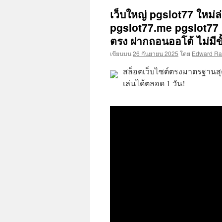
เว็บใหญ่ pgslot77 ใหม่ล
เนื้อหา
pgslot77.me pgslot77 เ
ตรง ฝากถอนออโต้ ไม่มีขั
เขียนบน
26 กันยายน 2025
โดย
Edward Ra
สล็อตเว็บไซต์ตรงมาตรฐานสุดย
เล่นได้ตลอด 1 วัน!