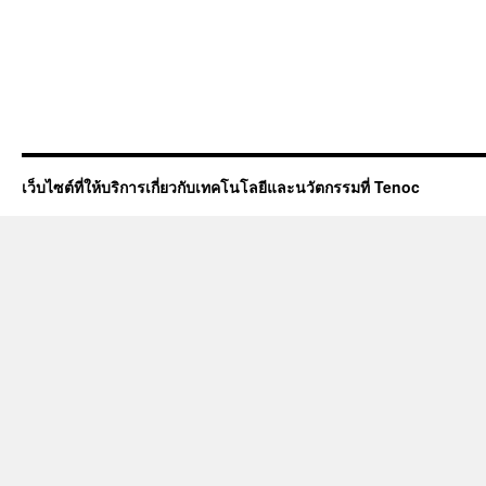
เว็บไซต์ที่ให้บริการเกี่ยวกับเทคโนโลยีและนวัตกรรมที่ Tenoc