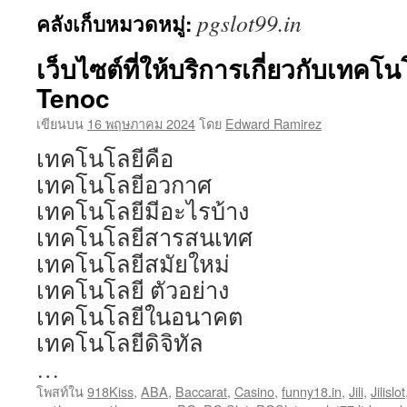
pgslot99.in
คลังเก็บหมวดหมู่:
เนื้อหา
เว็บไซต์ที่ให้บริการเกี่ยวกับเทคโ
Tenoc
เขียนบน
16 พฤษภาคม 2024
โดย
Edward Ramirez
เทคโนโลยีคือ
เทคโนโลยีอวกาศ
เทคโนโลยีมีอะไรบ้าง
เทคโนโลยีสารสนเทศ
เทคโนโลยีสมัยใหม่
เทคโนโลยี ตัวอย่าง
เทคโนโลยีในอนาคต
เทคโนโลยีดิจิทัล
…
โพสท์ใน
918Kiss
,
ABA
,
Baccarat
,
Casino
,
funny18.in
,
Jili
,
Jilislot