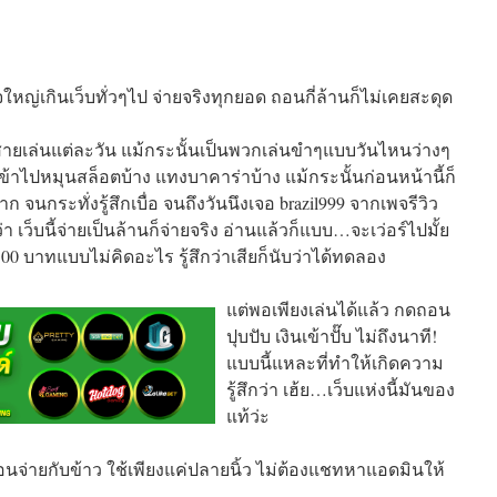
จใหญ่เกินเว็บทั่วๆไป จ่ายจริงทุกยอด ถอนกี่ล้านก็ไม่เคยสะดุด
่สายเล่นแต่ละวัน แม้กระนั้นเป็นพวกเล่นขำๆแบบวันไหนว่างๆ
็เข้าไปหมุนสล็อตบ้าง แทงบาคาร่าบ้าง แม้กระนั้นก่อนหน้านี้ก็
 จนกระทั่งรู้สึกเบื่อ จนถึงวันนึงเจอ brazil999 จากเพจรีวิว
่า เว็บนี้จ่ายเป็นล้านก็จ่ายจริง อ่านแล้วก็แบบ…จะเว่อร์ไปมั้ย
0 บาทแบบไม่คิดอะไร รู้สึกว่าเสียก็นับว่าได้ทดลอง
แต่พอเพียงเล่นได้แล้ว กดถอน
ปุบปับ เงินเข้าปั๊บ ไม่ถึงนาที!
แบบนี้แหละที่ทำให้เกิดความ
รู้สึกว่า เฮ้ย…เว็บแห่งนี้มันของ
แท้ว่ะ
ือนจ่ายกับข้าว ใช้เพียงแค่ปลายนิ้ว ไม่ต้องแชทหาแอดมินให้