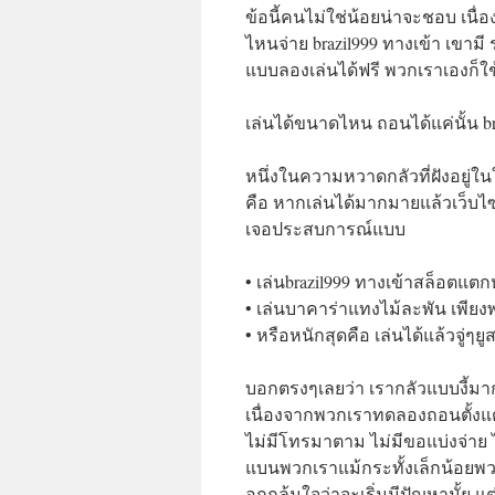
ข้อนี้คนไม่ใช่น้อยน่าจะชอบ เน
ไหนจ่าย brazil999 ทางเข้า เขาม
แบบลองเล่นได้ฟรี พวกเราเองก็ใช้ฟ
เล่นได้ขนาดไหน ถอนได้แค่นั้น bra
หนึ่งในความหวาดกลัวที่ฝังอยู่ใน
คือ หากเล่นได้มากมายแล้วเว็บไซ
เจอประสบการณ์แบบ
• เล่นbrazil999 ทางเข้าสล็อตแต
• เล่นบาคาร่าแทงไม้ละพัน เพียงพ
• หรือหนักสุดคือ เล่นได้แล้วจู่ๆ
บอกตรงๆเลยว่า เรากลัวแบบงี้มาก
เนื่องจากพวกเราทดลองถอนตั้งแต
ไม่มีโทรมาตาม ไม่มีขอแบ่งจ่าย ไ
แบนพวกเราแม้กระทั้งเล็กน้อยพวก
อกกลุ้มใจว่าจะเริ่มมีปัญหามั้ย แต