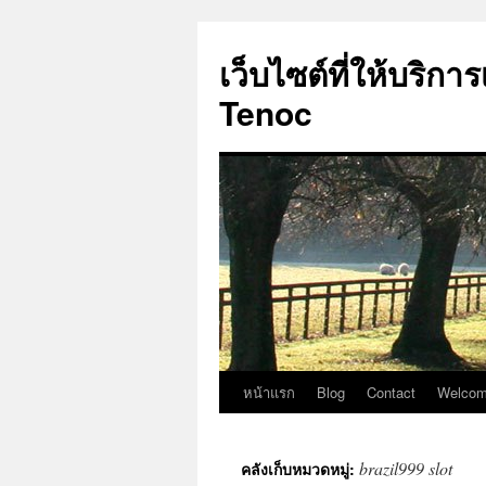
เว็บไซต์ที่ให้บริก
Tenoc
หน้าแรก
Blog
Contact
Welcome
ข้าม
ไป
brazil999 slot
คลังเก็บหมวดหมู่:
ยัง