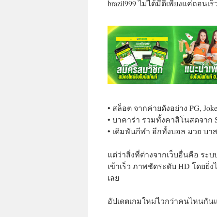
brazil999 ไม่ได้มีดีเพียงแค่ถอนเ
• สล็อต จากค่ายดังอย่าง PG, Joke
• บาคาร่า รวมทั้งคาสิโนสดจาก S
• เดิมพันกีฬา อีกทั้งบอล มวย บาส เ
แต่ว่าสิ่งที่ต่างจากเว็บอื่นคือ ร
เข้าเร็ว ภาพชัดระดับ HD โดยยิ่ง
เลย
อัปเดตเกมใหม่ไวกว่าคนไหนกันแน