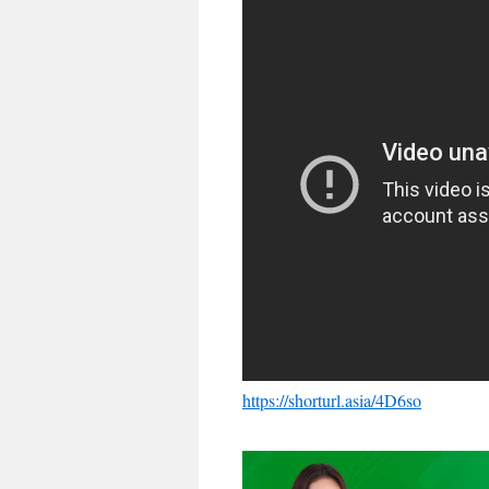
https://shorturl.asia/4D6so