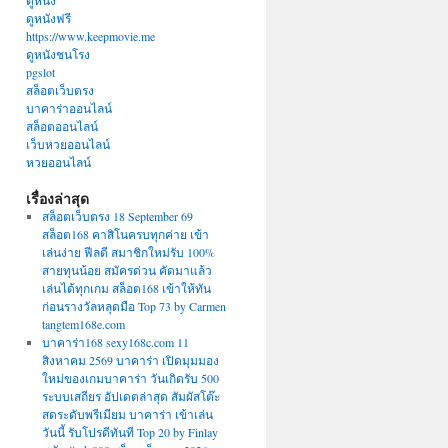
ดูหนัง
ดูหนังฟรี
https://www.keepmovie.me
ดูหนังชนโรง
pgslot
สล็อตเว็บตรง
บาคาร่าออนไลน์
สล็อตออนไลน์
เว็บหวยออนไลน์
หวยออนไลน์
เรื่องล่าสุด
สล็อตเว็บตรง 18 September 69
สล็อต168 คาสิโนครบทุกค่าย เข้า
เล่นง่าย ฟีลดี สมาชิกใหม่รับ 100%
สายทุนน้อย สมัครด่วน คัดมาแล้ว
เล่นได้ทุกเกม สล็อต168 เข้าให้ทัน
ก่อนรางวัลหลุดมือ Top 73 by Carmen
tangtem168e.com
บาคาร่า168 sexy168c.com 11
สิงหาคม 2569 บาคาร่า เปิดมุมมอง
ใหม่ของเกมบาคาร่า วันเกิดรับ 500
ระบบเสถียร อัปเดตล่าสุด สัมผัสโต๊ะ
สดระดับพรีเมียม บาคาร่า เข้าเล่น
วันนี้ รับโปรดีทันที Top 20 by Finlay