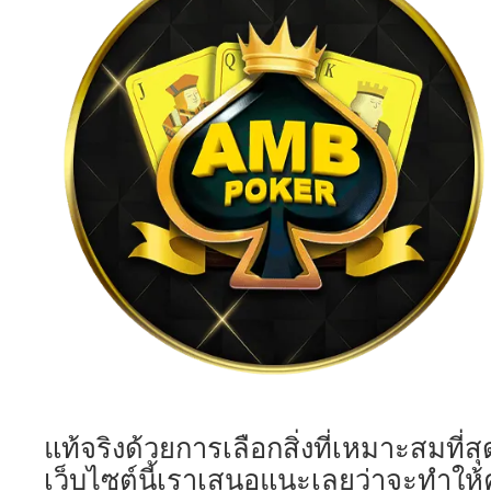
แท้จริงด้วยการเลือกสิ่งที่เหมาะสมที่สุ
เว็บไซต์นี้เราเสนอแนะเลยว่าจะทำให