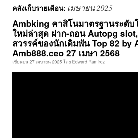
เมษายน 2025
คลังเก็บรายเดือน:
เนื้อหา
Ambking คาสิโนมาตรฐานระดับโล
ใหม่ล่าสุด ฝาก-ถอน Autopg slot
สวรรค์ของนักเดิมพัน Top 82 by 
Amb888.ceo 27 เมษา 2568
เขียนบน
27 เมษายน 2025
โดย
Edward Ramirez