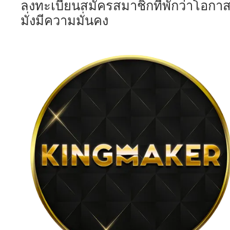
ลงทะเบียนสมัครสมาชิกที่พักว่าโอกา
มั่งมีความมั่นคง