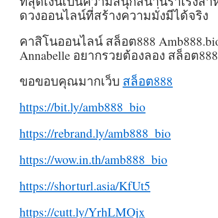
ที่สุดเงินเป็นความสนุกสนานร่าเริงสำห
ดวงออนไลน์ที่สร้างความมั่งมีได้จริง
คาสิโนออนไลน์ สล็อต888 Amb888.bi
Annabelle อยากรวยต้องลอง สล็อต888T
ขอขอบคุณมากเว็บ
สล็อต888
https://bit.ly/amb888_bio
https://rebrand.ly/amb888_bio
https://wow.in.th/amb888_bio
https://shorturl.asia/KfUt5
https://cutt.ly/YrhLMOjx