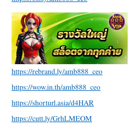
https://rebrand.ly/amb888_ceo
https://wow.in.th/amb888_ceo
https://shorturl.asia/d4HAR
https://cutt.ly/GrhLMEOM