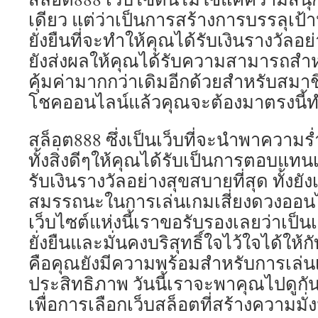
เดียว แต่ว่าเป็นการสร้างการบรรลุเป
ยั่งยืนที่จะทำให้คุณได้รับเงินรางวัลอย
ยังส่งผลให้คุณได้รับความสามารถสำห
คุ้มค่ามากกว่าเดิมอีกด้วยสำหรับสมาชิก
โชคออนไลน์แล้วคุณจะต้องมาตรงนี้ทำ
สล็อต888 ซึ่งเป็นเว็บที่จะนำพาความ
ทั้งสิ่งดีๆให้คุณได้รับเป็นการตอบแทน
รับเงินรางวัลอย่างสุขสบายที่สุด ทั้งยัง
สมรรถนะในการเล่นเกมเสี่ยงดวงออนไล
เว็บไซต์แห่งนี้เราขอรับรองเลยว่าเป็น
ยั่งยืนและมั่นคงบริสุทธิ์ใจไว้ใจได้ให้ก
คือคุณยังมีความพร้อมสำหรับการเล่น
ประสิทธิภาพ วันนี้เราจะพาคุณไปดูก
เพื่อการเลือกเว็บสล็อตที่สร้างความมั่