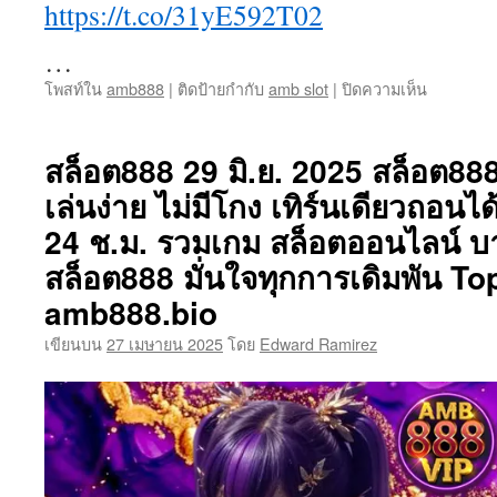
https://t.co/31yE592T02
…
บน
โพสท์ใน
amb888
|
ติดป้ายกำกับ
amb slot
|
ปิดความเห็น
Ambking
คา
สิ
สล็อต888 29 มิ.ย. 2025 สล็อต888 
โน
เล่นง่าย ไม่มีโกง เทิร์นเดียวถอนได
มาตรฐาน
ระดับ
24 ช.ม. รวมเกม สล็อตออนไลน์ บา
โลก
เกม
สล็อต888 มั่นใจทุกการเดิมพัน T
พี
amb888.bio
จี
สล็อต
เขียนบน
27 เมษายน 2025
โดย
Edward Ramirez
ใหม่
ล่าสุด
ฝาก-
ถอน
Autopg
slot,BG,JI
amb