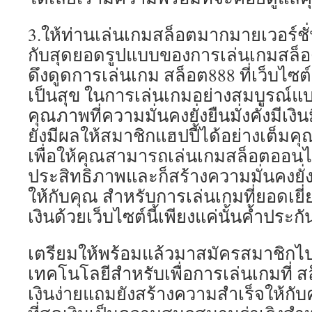
3.ให้ท่านเล่นเกมสล็อตมากมายเวอร์ชั่
กับสุดยอดรูปแบบของการเล่นเกมสล็อต
ดึงดูดการเล่นเกม สล็อต888 ที่เว็บไซต
เป็นสุข ในการเล่นเกมอย่างสมบูรณ์แบ
คุณภาพที่ความมั่นคงยั่งยืนมั่งคั่งมีเงิน
ยังมีผลให้สมาชิกแฮปปี้ได้อย่างเต็มคุณภ
เพื่อให้คุณสามารถเล่นเกมสล็อตออนไล
ประสิทธิภาพและก็สร้างความมั่นคงยั่งยื
ให้กับคุณ สำหรับการเล่นเกมที่ยอดเยี่
เงินด้วยเว็บไซต์นี้เพียงแค่นั้นค้ำปร
เตรียมให้พร้อมแล้วมาสมัครสมาชิกไ
เทคโนโลยีสำหรับเพื่อการเล่นเกมที่ ส
เงินง่ายแถมยังสร้างความสำเร็จให้กับ