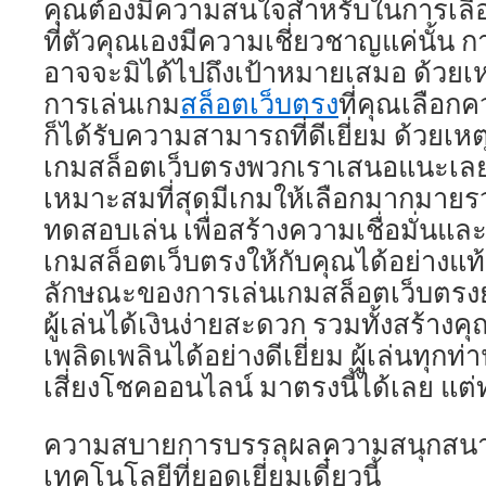
คุณต้องมีความสนใจสำหรับในการเลือ
ที่ตัวคุณเองมีความเชี่ยวชาญแค่นั้น กา
อาจจะมิได้ไปถึงเป้าหมายเสมอ ด้วยเ
การเล่นเกม
สล็อตเว็บตรง
ที่คุณเลือก
ก็ได้รับความสามารถที่ดีเยี่ยม ด้วยเห
เกมสล็อตเว็บตรงพวกเราเสนอแนะเลยว
เหมาะสมที่สุดมีเกมให้เลือกมากมายรว
ทดสอบเล่น เพื่อสร้างความเชื่อมั่นแล
เกมสล็อตเว็บตรงให้กับคุณได้อย่างแท้จร
ลักษณะของการเล่นเกมสล็อตเว็บตรงยุ
ผู้เล่นได้เงินง่ายสะดวก รวมทั้งสร้าง
เพลิดเพลินได้อย่างดีเยี่ยม ผู้เล่นทุก
เสี่ยงโชคออนไลน์ มาตรงนี้ได้เลย แต่
ความสบายการบรรลุผลความสนุกสนาน
เทคโนโลยีที่ยอดเยี่ยมเดี๋ยวนี้