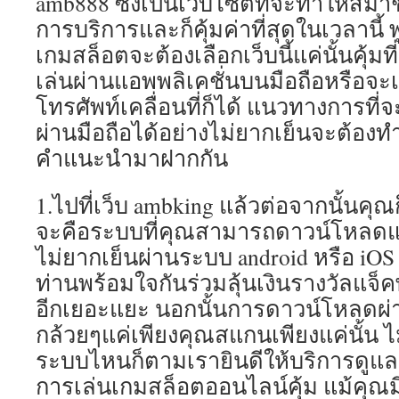
amb888 ซึ่งเป็นเว็บไซต์ที่จะทำให้สมาช
การบริการและก็คุ้มค่าที่สุดในเวลานี้ พ
เกมสล็อตจะต้องเลือกเว็บนี้แค่นั้นคุ้มท
เล่นผ่านแอพพลิเคชั่นบนมือถือหรือจะเ
โทรศัพท์เคลื่อนที่ก็ได้ แนวทางการที่
ผ่านมือถือได้อย่างไม่ยากเย็นจะต้องทำ
คำแนะนำมาฝากกัน
1.ไปที่เว็บ ambking แล้วต่อจากนั้นคุณ
จะคือระบบที่คุณสามารถดาวน์โหลดแอ
ไม่ยากเย็นผ่านระบบ android หรือ iOS 
ท่านพร้อมใจกันร่วมลุ้นเงินรางวัลแจ็ค
อีกเยอะแยะ นอกนั้นการดาวน์โหลดผ่า
กล้วยๆแค่เพียงคุณสแกนเพียงแค่นั้น ไ
ระบบไหนก็ตามเรายินดีให้บริการดูแลอย
การเล่นเกมสล็อตออนไลน์คุ้ม แม้คุณ