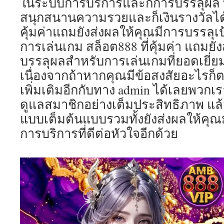
ในระบบการบริการและก็การบรรลุผล ท
สนุกสนานความรวยและก็เงินรางวัลได้อ
คุ้มค่าแถมยังส่งผลให้คุณมีการบรรลุเ
การเล่นเกม สล็อต888 ที่คุ้มค่า แถมยั
บรรลุผลสำหรับการเล่นเกมที่ยอดเยี่ย
เนื่องจากถ้าหากคุณมีข้อสงสัยอะไร
เพิ่มเติมอีกกับทาง admin ได้เลยพวก
ดูแลสมาชิกอย่างเต็มประสิทธิภาพ แล้ว
แบบเต็มต้นแบบรวมทั้งยังส่งผลให้คุณมั
การบริการที่ดีต่อหัวใจอีกด้วย