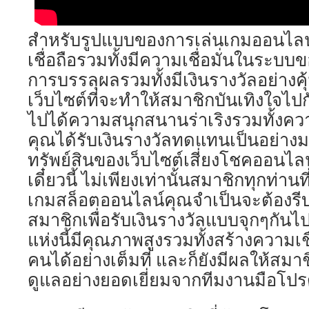
สำหรับรูปแบบของการเล่นเกมออนไลน์ใน
เชื่อถือรวมทั้งมีความเชื่อมั่นในระ
การบรรลุผลรวมทั้งมีเงินรางวัลอย่างคุ
เว็บไซต์ที่จะทำให้สมาชิกบันเทิงใจไป
ไปได้ความสนุกสนานร่าเริงรวมทั้งคว
คุณได้รับเงินรางวัลทดแทนเป็นอย่างม
ทรัพย์สินของเว็บไซต์เสี่ยงโชคออนไลน
เดี๋ยวนี้ ไม่เพียงเท่านั้นสมาชิกทุกท่า
เกมสล็อตออนไลน์คุณจำเป็นจะต้องรี
สมาชิกเพื่อรับเงินรางวัลแบบจุกๆกันไ
แห่งนี้มีคุณภาพสูงรวมทั้งสร้างความเชื
คนได้อย่างเต็มที่ และก็ยังมีผลให้สมาช
ดูแลอย่างยอดเยี่ยมจากทีมงานมือโปร