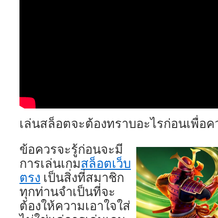
มี
ทีม
ซัพ
พอต
24
ช.ม.
รวม
เกม
สล็อต
ออนไลน
บา
คา
เล่นสล็อตจะต้องทราบอะไรก่อนเพื่อค
ร่า
ค่าย
ข้อควรจะรู้ก่อนจะมี
ชั้น
นำ
การเล่นเกม
สล็อตเว็บ
สล็อต8
ตรง
เป็นสิ่งที่สมาชิก
มั่นใจ
ทุก
ทุกท่านจำเป็นที่จะ
การ
ต้องให้ความเอาใจใส่
เดิม
พัน