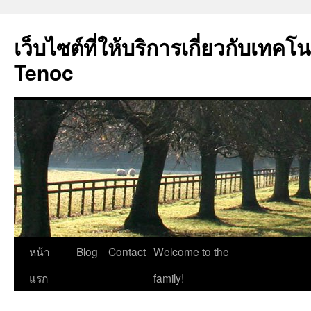
เว็บไซต์ที่ให้บริการเกี่ยวกับเทค
Tenoc
ข้าม
หน้า
Blog
Contact
Welcome to the
ไป
แรก
family!
ยัง