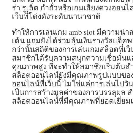
ร่า รูเล็ต กำถั่วหรือเกมเสี่ยงดวงออนไ
เว็บที่โด่งดังระดับนานาชาติ
ทำให้การเล่นเกม amb slot มีความน่าส
เต้น แถมยังได้ร่วมลุ้นเงินรางวัลแจ็ค
กว่านั้นสถิติของการเล่นเกมสล็อตที่เว็บ
สมาชิกได้รับความสนุกความเชื่อมั่นแล
คุณภาพสูง ที่จะทำให้สมาชิกเริ่มต้น
สล็อตออนไลน์ยังมีคุณภาพรูปแบบขอ
ออนไลน์ที่เว็บนี้ ไม่ใช่แค่การเล่นไปวัน
เป็นการสร้างมูลค่าของการบรรลุผล 
สล็อตออนไลน์ที่มีคุณภาพที่ยอดเยี่ยมเดี