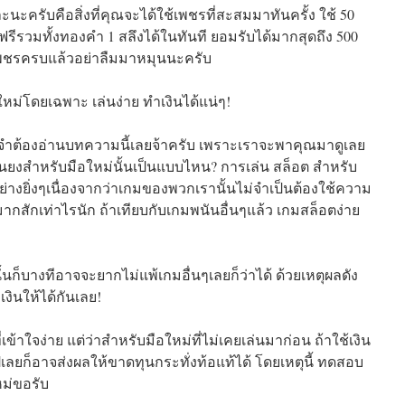
ะนะครับคือสิ่งที่คุณจะได้ใช้เพชรที่สะสมมาทันครั้ง ใช้ 50
ิตฟรีรวมทั้งทองคำ 1 สลึงได้ในทันที ยอมรับได้มากสุดถึง 500
พชรครบแล้วอย่าลืมมาหมุนนะครับ
หม่โดยเฉพาะ เล่นง่าย ทำเงินได้แน่ๆ!
จำต้องอ่านบทความนี้เลยจ้าครับ เพราะเราจะพาคุณมาดูเลย
นยงสำหรับมือใหม่นั้นเป็นแบบไหน? การเล่น สล็อต สำหรับ
ยอย่างยิ่งๆเนื่องจากว่าเกมของพวกเรานั้นไม่จำเป็นต้องใช้ความ
สักเท่าไรนัก ถ้าเทียบกับเกมพนันอื่นๆแล้ว เกมสล็อตง่าย
นก็บางทีอาจจะยากไม่แพ้เกมอื่นๆเลยก็ว่าได้ ด้วยเหตุผลดัง
เงินให้ได้กันเลย!
เข้าใจง่าย แต่ว่าสำหรับมือใหม่ที่ไม่เคยเล่นมาก่อน ถ้าใช้เงิน
ลยก็อาจส่งผลให้ขาดทุนกระทั่งท้อแท้ได้ โดยเหตุนี้ ทดสอบ
หม่ขอรับ