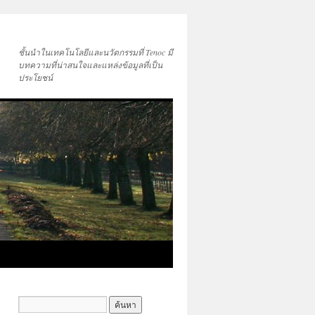
ชั้นนำในเทคโนโลยีและนวัตกรรมที่ Tenoc มี
บทความที่น่าสนใจและแหล่งข้อมูลที่เป็น
ประโยชน์