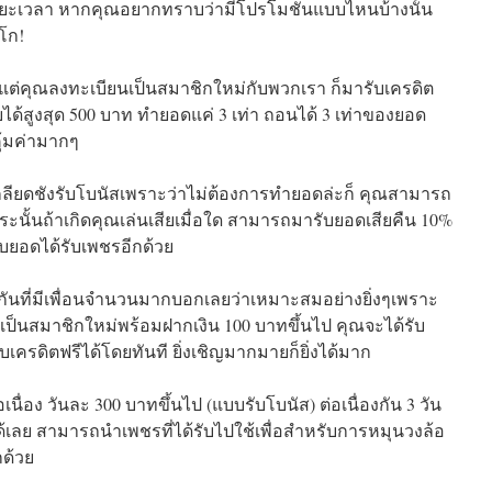
ยะเวลา หากคุณอยากทราบว่ามีโปรโมชั่นแบบไหนบ้างนั้น
โก!
งแต่คุณลงทะเบียนเป็นสมาชิกใหม่กับพวกเรา ก็มารับเครดิต
ได้สูงสุด 500 บาท ทำยอดแค่ 3 เท่า ถอนได้ 3 เท่าของยอด
ุ้มค่ามากๆ
เกลียดชังรับโบนัสเพราะว่าไม่ต้องการทำยอดล่ะก็ คุณสามารถ
ระนั้นถ้าเกิดคุณเล่นเสียเมื่อใด สามารถมารับยอดเสียคืน 10%
ับยอดได้รับเพชรอีกด้วย
นไหนกันที่มีเพื่อนจำนวนมากบอกเลยว่าเหมาะสมอย่างยิ่งๆเพราะ
รเป็นสมาชิกใหม่พร้อมฝากเงิน 100 บาทขึ้นไป คุณจะได้รับ
เครดิตฟรีได้โดยทันที ยิ่งเชิญมากมายก็ยิ่งได้มาก
อเนื่อง วันละ 300 บาทขึ้นไป (แบบรับโบนัส) ต่อเนื่องกัน 3 วัน
เลย สามารถนำเพชรที่ได้รับไปใช้เพื่อสำหรับการหมุนวงล้อ
กด้วย