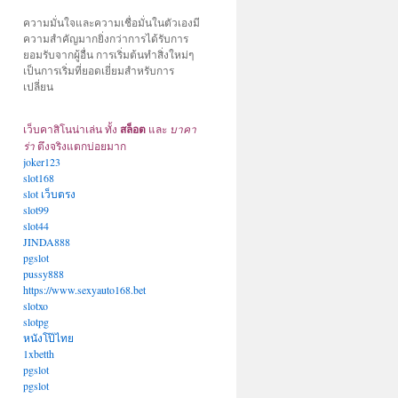
ความมั่นใจและความเชื่อมั่นในตัวเองมี
ความสำคัญมากยิ่งกว่าการได้รับการ
ยอมรับจากผู้อื่น การเริ่มต้นทำสิ่งใหม่ๆ
เป็นการเริ่มที่ยอดเยี่ยมสำหรับการ
เปลี่ยน
เว็บคาสิโนน่าเล่น ทั้ง
สล็อต
และ
บาคา
ร่า
ตึงจริงแตกบ่อยมาก
joker123
slot168
slot เว็บตรง
slot99
slot44
JINDA888
pgslot
pussy888
https://www.sexyauto168.bet
slotxo
slotpg
หนังโป๊ไทย
1xbetth
pgslot
pgslot