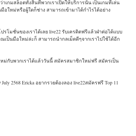
เกมสล็อตทั้งสิ้นที่พวกเราเปิดให้บริการนั้น เป็นเกมที่เล่น
็นมือใหม่หรือผู้ใดก็ช่าง สามารถเข้ามาได้กำไรได้อย่าง
ปรโมชั่นของเราได้เลย live22 รับเครดิตฟรีแล้วฝ่าต่อได้แบบ
ณเป็นมือใหม่ล่ะก็ สามารถนำกลเม็ดดีๆจากเราไปใช้ได้อีก
ม่กับพวกเราได้แล้ววันนี้ สมัครสมาชิกใหม่ฟรี สมัครเป็น
 19 July 2568 Ericka อยากรวยต้องลอง live22สมัครฟรี Top 11