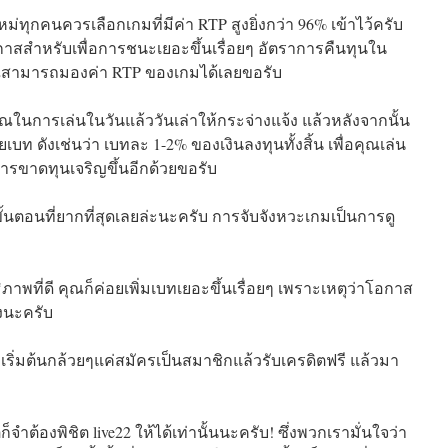
หม่ทุกคนควรเลือกเกมที่มีค่า RTP สูงยิ่งกว่า 96% เข้าไว้ครับ
าสสำหรับเพื่อการชนะเยอะขึ้นเรื่อยๆ อัตราการคืนทุนใน
คุณสามารถมองค่า RTP ของเกมได้เลยขอรับ
มาณในการเล่นในวันแล้ววันเล่าให้กระจ่างแจ้ง แล้วหลังจากนั้น
บท ดังเช่นว่า เบทละ 1-2% ของเงินลงทุนทั้งสิ้น เพื่อคุณเล่น
ารขาดทุนเจริญขึ้นอีกด้วยขอรับ
นขั้นตอนที่ยากที่สุดเลยล่ะนะครับ การจับจังหวะเกมเป็นการดู
าพที่ดี คุณก็ค่อยเพิ่มเบทเยอะขึ้นเรื่อยๆ เพราะเหตุว่าโอกาส
องนะครับ
เริ่มต้นกล้วยๆแค่สมัครเป็นสมาชิกแล้วรับเครดิตฟรี แล้วมา
จำต้องพิชิต live22 ให้ได้เท่านั้นนะครับ! ซึ่งพวกเรามั่นใจว่า