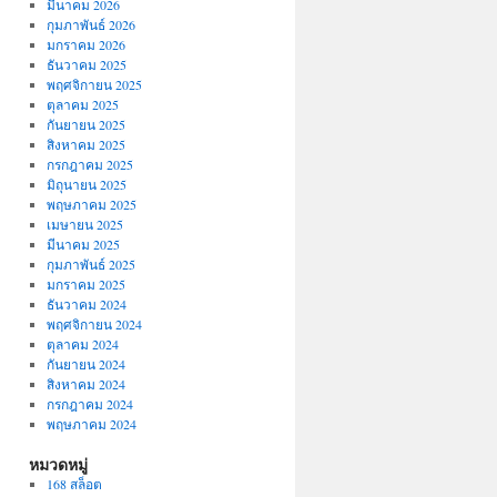
มีนาคม 2026
กุมภาพันธ์ 2026
มกราคม 2026
ธันวาคม 2025
พฤศจิกายน 2025
ตุลาคม 2025
กันยายน 2025
สิงหาคม 2025
กรกฎาคม 2025
มิถุนายน 2025
พฤษภาคม 2025
เมษายน 2025
มีนาคม 2025
กุมภาพันธ์ 2025
มกราคม 2025
ธันวาคม 2024
พฤศจิกายน 2024
ตุลาคม 2024
กันยายน 2024
สิงหาคม 2024
กรกฎาคม 2024
พฤษภาคม 2024
หมวดหมู่
168 สล็อต