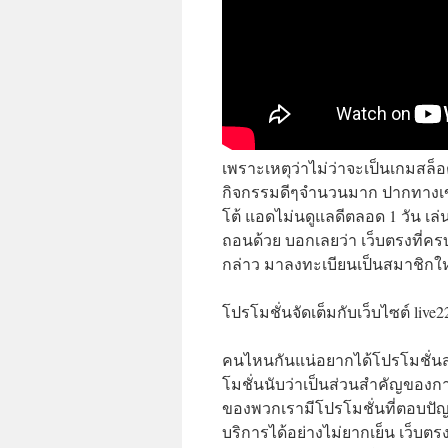
เพราะเหตุว่าไม่ว่าจะเป็นเกมสล
กิจกรรมดีๆจำนวนมาก ปากทางเข้
โต้ แอดไม่นดูแลดีตลอด 1 วัน เล่
ถอนด้วย บอกเลยว่า เว็บตรงที่ครบ
กล่าว มาลงทะเบียนเป็นสมาชิกใหม
โปรโมชั่นจัดเต็มกับเว็บไซต์ live2
คนไหนกันแน่อยากได้โปรโมชั่นสล็
โมชั่นนับว่าเป็นส่วนสำคัญของการ
ของพวกเรามีโปรโมชั่นที่ตอบปัญ
บริการได้อย่างไม่ยากเย็น เว็บต