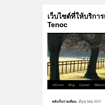
เว็บไซต์ที่ให้บริก
Tenoc
หน้าแรก
Blog
Contact
Welcome
ข้าม
ไป
มิถุนายน 2025
คลังเก็บรายเดือน:
ยัง