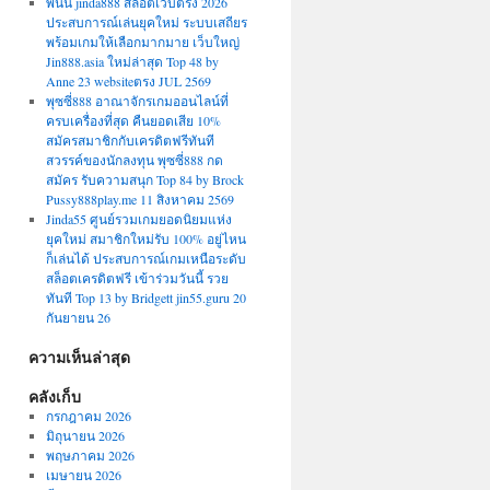
พนัน jinda888 สล็อตเว็บตรง 2026
ประสบการณ์เล่นยุคใหม่ ระบบเสถียร
พร้อมเกมให้เลือกมากมาย เว็บใหญ่
Jin888.asia ใหม่ล่าสุด Top 48 by
Anne 23 websiteตรง JUL 2569
พุซซี่888 อาณาจักรเกมออนไลน์ที่
ครบเครื่องที่สุด คืนยอดเสีย 10%
สมัครสมาชิกกับเครดิตฟรีทันที
สวรรค์ของนักลงทุน พุซซี่888 กด
สมัคร รับความสนุก Top 84 by Brock
Pussy888play.me 11 สิงหาคม 2569
Jinda55 ศูนย์รวมเกมยอดนิยมแห่ง
ยุคใหม่ สมาชิกใหม่รับ 100% อยู่ไหน
ก็เล่นได้ ประสบการณ์เกมเหนือระดับ
สล็อตเครดิตฟรี เข้าร่วมวันนี้ รวย
ทันที Top 13 by Bridgett jin55.guru 20
กันยายน 26
ความเห็นล่าสุด
คลังเก็บ
กรกฎาคม 2026
มิถุนายน 2026
พฤษภาคม 2026
เมษายน 2026