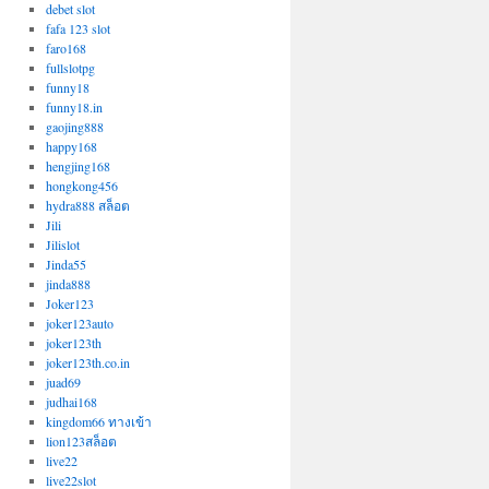
debet slot
fafa 123 slot
faro168
fullslotpg
funny18
funny18.in
gaojing888
happy168
hengjing168
hongkong456
hydra888 สล็อต
Jili
Jilislot
Jinda55
jinda888
Joker123
joker123auto
joker123th
joker123th.co.in
juad69
judhai168
kingdom66 ทางเข้า
lion123สล็อต
live22
live22slot