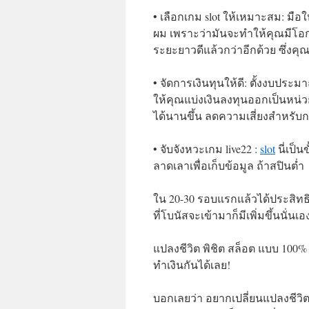
• เลือกเกม slot ให้เหมาะสม: มือใ
ผม เพราะว่ามันจะทำให้คุณมีโอก
ระยะยาวดีแล้วกว่าอีกด้วย ซึ่ง
• จัดการเงินทุนให้ดี: ตั้งงบประ
ให้คุณแบ่งเงินลงทุนออกเป็นหน่วยเ
ได้นานขึ้น ลดความเสี่ยงสำหรับก
• จับจังหวะเกม live22 :
slot
นี่เป็
ลาดเลาเพื่อเก็บข้อมูล ถ้าสปินต่ำ
ใน 20-30 รอบแรกแล้วได้ประสิทธิภ
ที่โบนัสจะเข้ามาก็มีเพิ่มขึ้นนั่นเ
แปลงชีวิต พิชิต สล็อต แบบ 100% 
ทำเงินกันได้เลย!
บอกเลยว่า อยากเปลี่ยนแปลงชีวิตก็