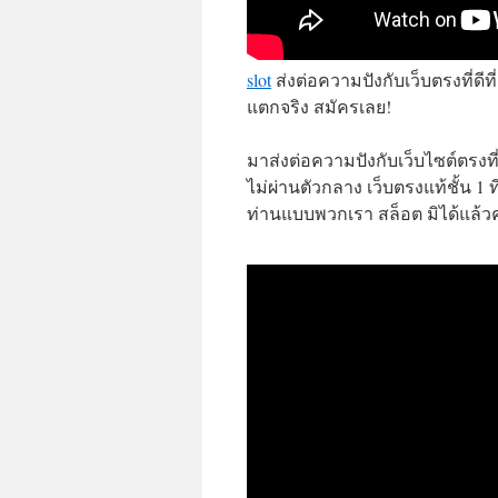
slot
ส่งต่อความปังกับเว็บตรงที่ดี
แตกจริง สมัครเลย!
มาส่งต่อความปังกับเว็บไซต์ตรงที่
ไม่ผ่านตัวกลาง เว็บตรงแท้ชั้น 1 ท
ท่านแบบพวกเรา สล็อต มิได้แล้ว