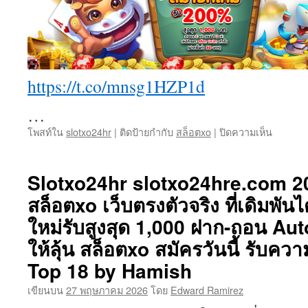
https://t.co/mnsg1HZP1d
…
บน
โพสท์ใน
slotxo24hr
|
ติดป้ายกำกับ
สล็อตxo
|
ปิดความเห็น
Slotxo
slotxo2
17
Slotxo24hr slotxo24hre.com 2
ก.ค.
สล็อตxo เว็บตรงตัวจริง ที่เดิมพัน
2026
สล็อตxo
ใหม่รับสูงสุด 1,000 ฝาก-ถอน Auto
ทุก
บิล
ให้ลุ้น สล็อตxo สมัครวันนี้ รับคว
มี
Top 18 by Hamish
ลุ้น
ทุก
เขียนบน
27 พฤษภาคม 2026
โดย
Edward Ramirez
ทุน