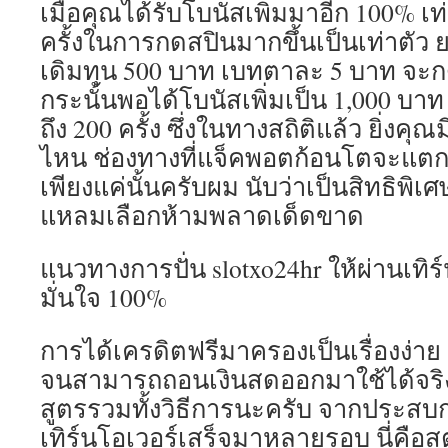
เมื่อคุณได้รับโบนัสเพิ่มมาอีก 100% เ
ครั้งในการกดสปินมากขึ้นเป็นเท่าตัว 
เดิมทุน 500 บาท เบทตาละ 5 บาท จะกดไ
กระนั้นพอได้โบนัสเพิ่มเป็น 1,000 บ
ถึง 200 ครั้ง ซึ่งในทางสถิติแล้ว ยิ่ง
ไหน ช่องทางที่แจ็คพอตก้อนโตจะแตกใส่ค
เพียงแค่นั้นครับผม นับว่าเป็นสิทธิพิ
แหลมเลือกห้ามพลาดเด็ดขาด
แนวทางการปั่น slotxo24hr ให้ผ่านเทิร์
มั่นใจ 100%
การได้เครดิตฟรีมาครองเป็นเรื่องง่าย
จนสามารถถอนเงินสดออกมาใช้ได้จริงนั
สูตรรวมทั้งวิธีการนะครับ จากประสบ
เทิร์นโอเวอร์เสร็จมาหลายรอบ นี่คือสู