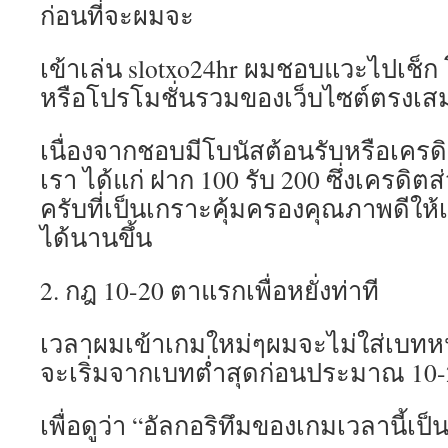
ก่อนที่จะผมจะ
เข้าเล่น slotxo24hr ผมชอบแวะไปเช็ก
หรือโปรโมชั่นรวมของเว็บไซต์ตรงเส
เนื่องจากชอบมีโบนัสต้อนรับหรือเครด
เรา ได้แก่ ฝาก 100 รับ 200 ซึ่งเครดิ
ครับที่เป็นเกราะคุ้มครองคุณภาพดีให
ได้นานขึ้น
2. กฎ 10-20 ตาแรกเพื่อหยั่งท่าที
เวลาผมเข้าเกมใหม่ๆผมจะไม่ใส่เบทห
จะเริ่มจากเบทต่ำสุดก่อนประมาณ 10-
เพื่อดูว่า “อัลกอริทึมของเกมเวลานี้เป็