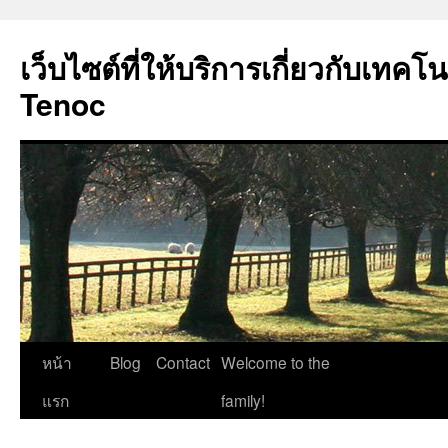
เว็บไซต์ที่ให้บริการเกี่ยวกับเทค
Tenoc
ข้าม
หน้า
Blog
Contact
Welcome to the
ไป
แรก
family!
ยัง