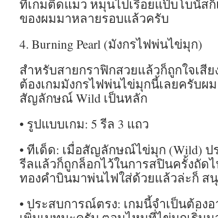
ที่เกมติดแมว หมุนไปเรื่อยแป๊บโบนัสก็เ
ของผมมาหลายรอบแล้วครับ
4. Burning Pearl (มังกรไฟพ่นไข่มุก)
สำหรับสายกราฟิกสวยแล้วก็ถูกใจเสีย
ต้องเกมมังกรไฟพ่นไข่มุกนี้เลยครับผม 
สัญลักษณ์ Wild เป็นหลัก
• รูปแบบเกม: 5 รีล 3 แถว
• ทีเด็ด: เมื่อสัญลักษณ์ไข่มุก (Wild
รีลแล้วก็ถูกล็อกไว้ในการสปินครั้งถัดไป
ทองคำบินมาพ่นไฟใส่ด้วยแล้วล่ะก็ 
• ประสบการณ์ตรง: เกมนี้จำเป็นต้อง
เพิ่มเบทนะครับ ตอนไหนที่ไข่มุกเริ่มมา