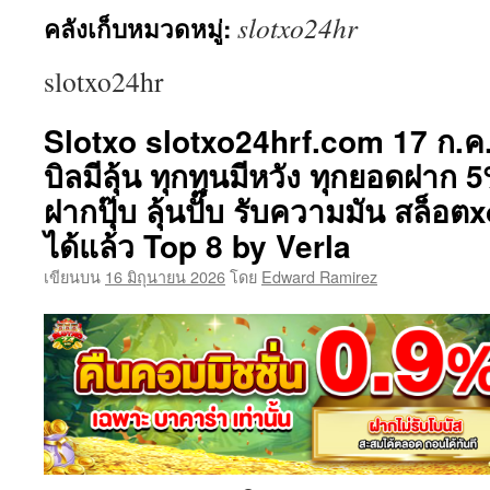
slotxo24hr
คลังเก็บหมวดหมู่:
เนื้อหา
slotxo24hr
Slotxo slotxo24hrf.com 17 ก.ค.
บิลมีลุ้น ทุกทุนมีหวัง ทุกยอดฝา
ฝากปุ๊บ ลุ้นปั๊บ รับความมัน สล็อตx
ได้แล้ว Top 8 by Verla
เขียนบน
16 มิถุนายน 2026
โดย
Edward Ramirez