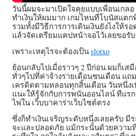
วันนี้ผมจะมาเปิดใจคุยแบบเพื่อนเกลอ เ
ทำเงินให้ผมมาก เกมไหนที่โบนัสแตกทีเ
รวมทั้งมีวิธีการการเดินเงินยังไงให้
แล้วจัดเตรียมแคปหน้าจอไว้เลยขอรับ
เพราะเหตุไรจะต้องเป็น
slotxo
ย้อนกลับไปเมื่อราวๆ 2 ปีก่อน ผมก็เ
ทั่วๆไปที่ค่าจ้างรายเดือนชนเดือน แถมย
เครดิตตามหลอนทุกสิ้นเดือน วันหนึ่งเ
แนะให้รู้จักกับการพนันออนไลน์ ทีแร
ไพ่ใน เว็บบาคาร่าเว็บไซต์ตรง
ซึ่งก็ทำเงินเจริญระดับหนึ่งเลยครับ มี
จะและปลอดภัย แม้กระนั้นด้วยความท
ระทึกใจ ถูกใจลุ้นจังหวะ “ส้มตก” ที่ล