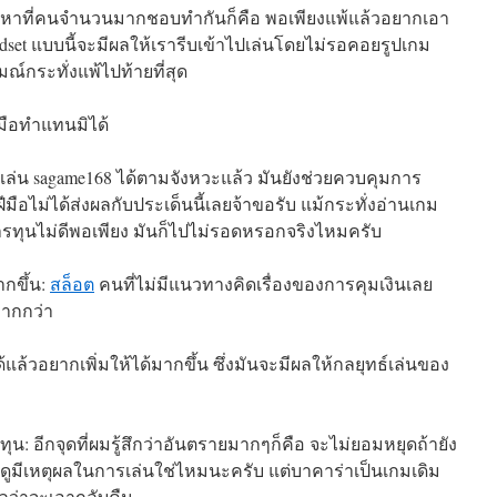
 ปัญหาที่คนจำนวนมากชอบทำกันก็คือ พอเพียงแพ้แล้วอยากเอา
set แบบนี้จะมีผลให้เรารีบเข้าไปเล่นโดยไม่รอคอยรูปเกม
ณ์กระทั่งแพ้ไปท้ายที่สุด
ฝีมือทำแทนมิได้
ล่น sagame168 ได้ตามจังหวะแล้ว มันยังช่วยควบคุมการ
ีมือไม่ได้ส่งผลกับประเด็นนี้เลยจ้าขอรับ แม้กระทั่งอ่านเกม
ารทุนไม่ดีพอเพียง มันก็ไปไม่รอดหรอกจริงไหมครับ
กขึ้น:
สล็อต
คนที่ไม่มีแนวทางคิดเรื่องของการคุมเงินเลย
ากกว่า
้แล้วอยากเพิ่มให้ได้มากขึ้น ซึ่งมันจะมีผลให้กลยุทธ์เล่นของ
น: อีกจุดที่ผมรู้สึกว่าอันตรายมากๆก็คือ จะไม่ยอมหยุดถ้ายัง
ฟังดูมีเหตุผลในการเล่นใช่ไหมนะครับ แต่บาคาร่าเป็นเกมเดิม
ลว่าจะเอากลับคืน