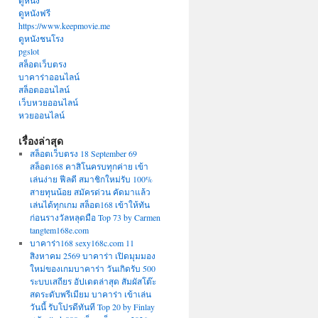
ดูหนัง
ดูหนังฟรี
https://www.keepmovie.me
ดูหนังชนโรง
pgslot
สล็อตเว็บตรง
บาคาร่าออนไลน์
สล็อตออนไลน์
เว็บหวยออนไลน์
หวยออนไลน์
เรื่องล่าสุด
สล็อตเว็บตรง 18 September 69
สล็อต168 คาสิโนครบทุกค่าย เข้า
เล่นง่าย ฟีลดี สมาชิกใหม่รับ 100%
สายทุนน้อย สมัครด่วน คัดมาแล้ว
เล่นได้ทุกเกม สล็อต168 เข้าให้ทัน
ก่อนรางวัลหลุดมือ Top 73 by Carmen
tangtem168e.com
บาคาร่า168 sexy168c.com 11
สิงหาคม 2569 บาคาร่า เปิดมุมมอง
ใหม่ของเกมบาคาร่า วันเกิดรับ 500
ระบบเสถียร อัปเดตล่าสุด สัมผัสโต๊ะ
สดระดับพรีเมียม บาคาร่า เข้าเล่น
วันนี้ รับโปรดีทันที Top 20 by Finlay