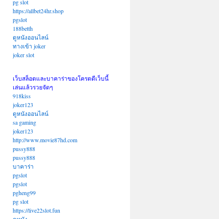
pg slot
https://allbet24hr.shop
pgslot
188betth
ดูหนังออนไลน์
ทางเข้า joker
joker slot
เว็บสล็อตและบาคาร่าของโครตดีเว็บนี้
เล่นแล้วรวยจัดๆ
918kiss
joker123
ดูหนังออนไลน์
sa gaming
joker123
http://www.movie87hd.com
pussy888
pussy888
บาคาร่า
pgslot
pgslot
pgheng99
pg slot
https://live22slot.fun