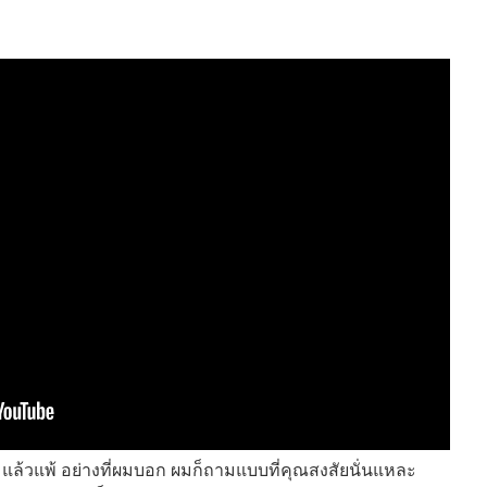
h แล้วแพ้ อย่างที่ผมบอก ผมก็ถามแบบที่คุณสงสัยนั่นแหละ