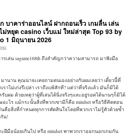
 บาคาร่าออนไลน์ ฝากถอนเร็ว เกมลื่น เล่น
ไม่หยุด casino เว็บแม่ ใหม่ล่าสุด Top 93 by
o 1 มิถุนายน 2026
irez
อการเล่น sagame168th ถึงสำคัญกว่าความสามารถ มาฟังมือ
มานาน คุณน่าจะเคยถามตนเองอย่างกับผมเลยว่า เดี๋ยวนี้ที่
เราไม่เก่งรึเปล่า เราถึงแพ้สักที? แต่ว่าที่จริงแล้ว มันก็มิได้
บผม ด้วยเหตุว่าผู้ที่เล่นได้นิ่งจริงๆและอยู่รอดได้นานๆก็มิได้
อะไร แม้กระนั้นสิ่งที่พวกเขามีก็คือ mindset หรือวิธีคิดตอน
มันคือสิ่งที่กำหนดทุกการตัดสินใจโดยที่พวกเราไม่รู้ตัวด้วยซ้ำ
กัน!
พราะฝีมือน้อยเกินไป หรือ mindset พาพวกเราออกนอกเกมกัน