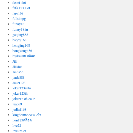
debet slot
fafa 123 slot
faro168
fullslotpg
funny18
funny18.in
gaojing888
happy168
hengjing168
hongkong456
hydra888 สล็อต
Jili
Jilislot
Jinda55
jinda888
Joker123
joker123auto
joker123th
joker123th.co.in
juad69
judhai168
kingdom66 ทางเข้า
lion123สล็อต
live22
live22slot