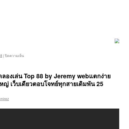
บน
68
|
ปิดความเห็น
Sagame
เว็บไซต์
แจก
 ทดลองเล่น Top 88 by Jeremy webแตกง่าย
หนัก
บา
หญ่ เว็บเดียวตอบโจทย์ทุกสายเดิมพัน 25
คา
ร่า
ออนไลน์
mirez
ฝาก
ถอน
เร็ว
เกม
ลื่น
เล่น