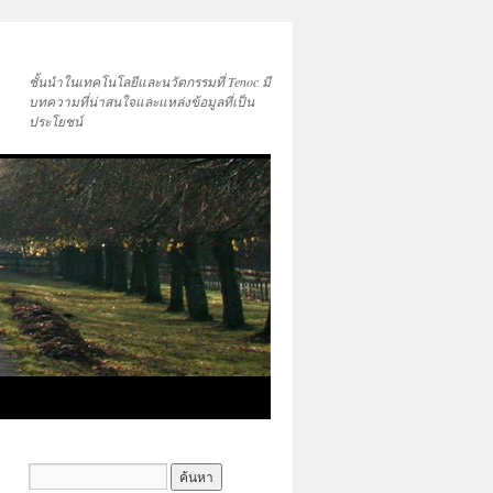
ชั้นนำในเทคโนโลยีและนวัตกรรมที่ Tenoc มี
บทความที่น่าสนใจและแหล่งข้อมูลที่เป็น
ประโยชน์