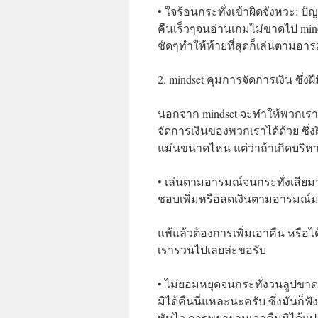
• ใจร้อนกระทั่งเข้าผิดจังหวะ:
คืนเร็วๆจนอ่านเกมไม่ขาดไป mind
ชัดๆทำให้ท้ายที่สุดก็เล่นตามอารม
2. mindset คุมการจัดการเงิน ซึ่ง
นอกจาก mindset จะทำให้พวกเราเ
จัดการเงินของพวกเราได้ด้วย ซึ่งฝ
แม่นขนาดไหน แต่ว่าถ้าเกิดบริห
• เล่นตามอารมณ์จนกระทั่งเสียมา
ชอบเพิ่มหรือลดเงินตามอารมณ์ม
แพ้แล้วต้องการเพิ่มเอาคืน หรือได
เรารวนไปเลยล่ะขอรับ
• ไม่ยอมหยุดจนกระทั่งวนลูปขาดทุ
มิได้คืนนี่แหละนะครับ ซึ่งมันก็
พันไว การพยายามเอาคืนมิได้แป