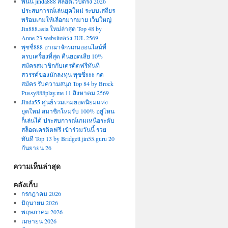
พนัน jinda888 สล็อตเว็บตรง 2026
ประสบการณ์เล่นยุคใหม่ ระบบเสถียร
พร้อมเกมให้เลือกมากมาย เว็บใหญ่
Jin888.asia ใหม่ล่าสุด Top 48 by
Anne 23 websiteตรง JUL 2569
พุซซี่888 อาณาจักรเกมออนไลน์ที่
ครบเครื่องที่สุด คืนยอดเสีย 10%
สมัครสมาชิกกับเครดิตฟรีทันที
สวรรค์ของนักลงทุน พุซซี่888 กด
สมัคร รับความสนุก Top 84 by Brock
Pussy888play.me 11 สิงหาคม 2569
Jinda55 ศูนย์รวมเกมยอดนิยมแห่ง
ยุคใหม่ สมาชิกใหม่รับ 100% อยู่ไหน
ก็เล่นได้ ประสบการณ์เกมเหนือระดับ
สล็อตเครดิตฟรี เข้าร่วมวันนี้ รวย
ทันที Top 13 by Bridgett jin55.guru 20
กันยายน 26
ความเห็นล่าสุด
คลังเก็บ
กรกฎาคม 2026
มิถุนายน 2026
พฤษภาคม 2026
เมษายน 2026