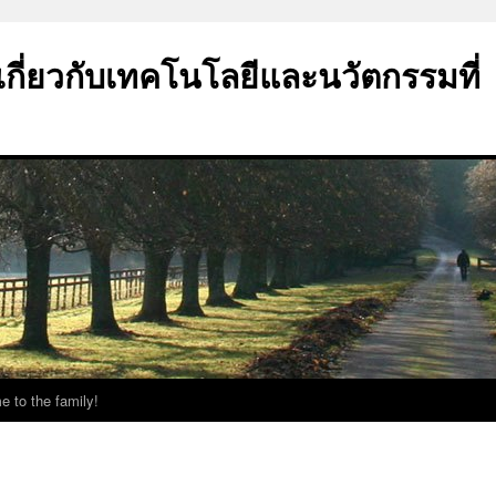
ารเกี่ยวกับเทคโนโลยีและนวัตกรรมที่
 to the family!