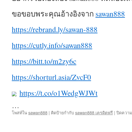
ขอขอบพระคุณอ้างอิงจาก
sawan888
https://rebrand.ly/sawan-888
https://cutly.info/sawan888
https://bitt.to/m2zy6c
https://shorturl.asia/ZvcF0
https://t.co/o1WedgWJWt
…
โพสท์ใน
sawan888
|
ติดป้ายกำกับ
sawan888 เครดิตฟรี
|
ปิดความ