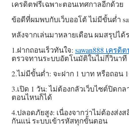
เครดิตฟรีเฉพาะตอนเทศกาลอีกด้วย
ข้อดีที่ผมพบกับเว็บออโต้ ไม่มีขั้นต่ำ 
หลังจากเล่นมาหลายเดือน ผมสรุปได้ร
1.ฝากถอนเร็วทันใจ:
sawan888 เครดิต
ตรวจทานระบบอัตโนมัติในไม่กี่วินาที
2.ไม่มีขั้นต่ำ: จะฝาก 1 บาท หรือถอน 
3.เปิด 1 วัน: ไม่ต้องกลัวเว็บไซต์ปิดก
ตอนไหนก็ได้
4.ปลอดภัยสูง: เนื่องจากว่าไม่ต้องส่งส
กันแน่ ระบบเข้ารหัสทุกขั้นตอน