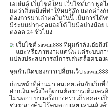
เอเย่นต์ เว็บไซต์ใหม่ เว็บไซต์เก่า พ
แต่ว่าสิ่งหนึ่งที่ทำให้ผมรู้สึก แตกต่าง
ต้องการมาเล่าต่อในวันนี้ เป็นการได้พบ
มีระบบฝาก-ถอนออโต้ ไม่มีอย่างน้อย 
ตลอด 24 ชั่วโมง
เว็บไซต์ sawan888 ที่ผมกำลังเอ๋ยถึงน
แยะหรือภาพงามแค่นั้น แต่ระบบการคล
แปลงประสบการณ์การเล่นสล็อตของ
จุดกำเนิดของการเปลี่ยนเว็บ sawan88
ก่อนหน้าที่ผ่านมา ผมเคยเล่นกับเว็บที่
ฝากเงิน ครั้งใดก็ตามต้องการเติมเคร
ไม่นตอบ บางครั้งบางคราวก็รอคอยเป็น
ช่วงกลางคืน ไร้คนตอบเลย เล่นแล้วค