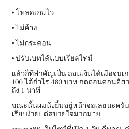
• โหลดเกมไว
• ไม่ค้าง
• ไม่กระดอน
• ปรับเบทได้แบบเรียลไทม์
แล้วก็ที่สำคัญเป็น ถอนเงินได้เมื่อจบเ
100 ได้กำไร 480 บาท กดถอนตอนตีสาม
ถึง 1 นาที
ขณะนั้นผมนั่งยิ้มอยู่หน้าจอเลยนะครับ 
เรียบง่ายแต่สบายใจมากมาย
sawan888 เว็บไซต์ที่เปิด 1 วัน ดีมากแ