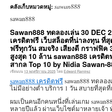
sawan888
คลังเก็บหมวดหมู่:
เนื้อหา
sawan888
Sawan888 ทดลองเล่น 30 DEC 
เครดิตฟรี เว็บสล็อตที่น่าลงทุน ท
ฟรีทุกวัน สมจริง เสียงดี กราฟฟิค
สูงสุด 10 ล้าน sawan888 เครดิต
สากล Top 10 by Nidia Sawan-8
เขียนบน
13 พฤศจิกายน 2025
โดย
Edward Ramirez
sawan888 เครดิตฟรี
sawan888 ทดลองเ
ไม่มีอย่างต่ำ บริการ 1 วัน สบายที่สุดท
ผมเป็นคนอีกคนหนึ่งที่เล่นเกม sawan
หลายปีแล้ว ผ่านเว็บไซต์มาหลายเจ้า ทั