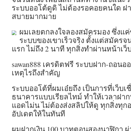
ระบบออโต้ดูดิ ไม่ต้องรอคอยคนใด ฝ
สบายมากมาย
ผมเลยตกลงใจลองสมัครมอง ซึ่งแค่ขั้
ระบบของเขาเร็วจริง ตั้งแต่สมัครจน
แรก ไม่ถึง 2 นาที ทุกสิ่งทำผ่านหน้าเว็
sawan888 เครดิตฟรี ระบบฝาก-ถอนออโต
เหตุไรถึงสำคัญ
ระบบออโต้ที่ผมเอ๋ยถึง เป็นการที่เว็บเ
ธนาคารแบบเรียลไทม์ ทำให้เวลาฝากห
แอดไม่น ไม่ต้องส่งสลิปให้ดู ทุกสิ่งทุ
อัปเดตให้ในทันที
ผมฝากเงิน 100 บาทตอนสองนาฬิกา 