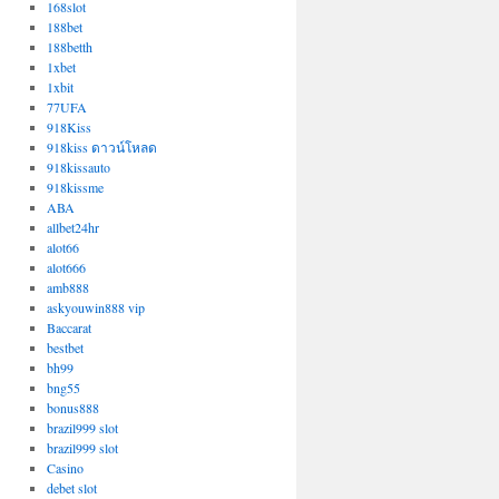
168slot
188bet
188betth
1xbet
1xbit
77UFA
918Kiss
918kiss ดาวน์โหลด
918kissauto
918kissme
ABA
allbet24hr
alot66
alot666
amb888
askyouwin888 vip
Baccarat
bestbet
bh99
bng55
bonus888
brazil999 slot
brazil999 slot
Casino
debet slot