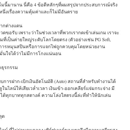
มนี้มานาน นี่คือ 4 ข้อดีหลักๆที่ผมสรุปจากประสบการณ์จริง
ืนหนึ่งเรื่องความคุ้มค่าและก็ไม่มีอันตราย
งจากต่างแดน
อ้อวดขอรับ เพราะว่าในช่วงเวลาที่พวกเรากดเข้าเล่นเกม เราจะ
มที่เป็นค่ายใหญ่ระดับโลกโดยตรง (ตัวอย่างเช่น PG Soft,
 ทุกการหมุนสปินหรือการแจกไพ่ถูกควบคุมโดยหน่วยงาน
ั่นใจได้ว่าไม่มีการโกงแน่นอน
กธุรกรรม
บบการฝาก-เบิกเงินอัตโนมัติ (Auto) สถานที่สำหรับทำงานได้
ูในไลน์ให้เสียเวล่ำเวลา เงินเข้า-ออกเคลียร์แจ่มกระจ่าง มี
ได้ทุกบาททุกสตางค์ ความโล่งใสตรงนี้ล่ะที่ทำให้นักเล่น
ดุด
ลน์ ที่ไม่ผ่านคนกลาง เซิร์ฟเวอร์ของเขาจึงมีความเสถียรสูง