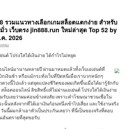
8 รวมแนวทางเลือกเกมสล็อตแตกง่าย สำหรับ
่มั่ว เว็บตรง jin888.run ใหม่ล่าสุด Top 52 by
.ค. 2026
mirez
เย่นต์ โปร่งใสได้เงินง่าย ได้กำไรไม่หยุด
นไลน์มานานหลายปี ผ่านมาหมดแล้วทั้งเว็บเอเย่นต์ที่
ิกเงินช้า หรือแม้กระทั่งเว็บที่ปิดหนีเมื่อเราบวกหนักๆ
วงนี้ไปแล้ว แต่จุดแปลงชีวิตของผมเกิดขึ้นเมื่อได้มารู้จักกับ
 สล็อตออนไลน์ ลิขสิทธิ์แท้ไม่ผ่านเอเย่นต์ โปร่งใสได้เงินง่าย
อมรับเลยว่าผมค่อนข้างสงสัย เพราะคำโฆษณาชวนเชื่อใน
นั้นหลังจากที่ได้เอาเงินก้อนหนึ่งเข้าไปเสี่ยง และใช้งานจริง
นนี้ผมกล้าเอาหัวเป็นประกันเลยว่า ที่นี่เป็นของจริงที่ตอบ
นอันตรายที่สุดขอรับ