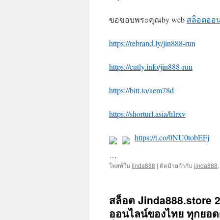
ขอขอบพระคุณby web
สล็อตออน
https://rebrand.ly/jin888-run
https://cutly.info/jin888-run
https://bitt.to/aem78d
https://shorturl.asia/hIrxv
https://t.co/0NU0tobEFj
…
โพสท์ใน
jinda888
|
ติดป้ายกำกับ
jinda888
สล็อต Jinda888.store 2
ออนไลน์ของไทย ทุกยอดฝ