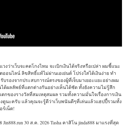
แวงว่าเว็บจะคดโกงไหม จะเบิกเงินได้จริงหรือเปล่า ผมชี้แนะ
ออนไลน์ ลิขสิทธิ์แท้ไม่ผ่านเอเย่นต์ โปร่งใสได้เงินง่าย ทำ
รับ รับรองจากประสบการณ์ตรงของผู้ที่เจ็บมาเยอะแยะอย่างผม
ได้ผลลัพธ์ที่แตกต่างกันอย่างเห็นได้ชัด ทั้งยังความไม่รู้สึก
ตกของรางวัลที่สมเหตุสมผล รวมทั้งความมั่นใจเรื่องการเงิน
องดูนะครับ แล้วคุณจะรู้ดีว่าเว็บพนันดีๆที่เล่นแล้วแฮปปี้รวมทั้ง
อร์เน็ต!
 Jin888.run 30 ส.ค. 2026 Tasha คาสิโน jinda888 มาแรงที่สุด