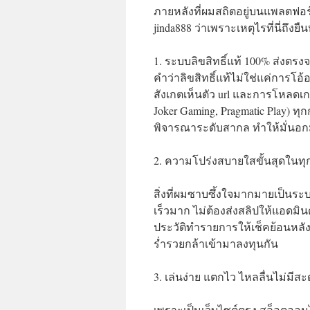
ภายหลังที่ผมสถิตอยู่บนแพลตฟอร์
jinda888 ว่าเพราะเหตุไรที่นี่ถึงย
1. ระบบลิขสิทธิ์แท้ 100% ส่งตร
คำว่าลิขสิทธิ์แท้ไม่ใช่แค่การโ
สังเกตเห็นตัว url และการโหลดเก
Joker Gaming, Pragmatic Play)
พิจารณาระดับสากล ทำให้มั่นอกม
2. ความโปร่งสบายใสขั้นสุดในทุ
สิ่งที่ผมซาบซึ้งใจมากมายเป็นระ
เร็วมาก ไม่ต้องส่งสลิปให้แอดมินด
ประวัติทำรายการให้เช็คย้อนหลัง
ร่ำรวยกล้าเข้ามาลงทุนกัน
3. เล่นง่าย แตกไว ไหลลื่นไม่มีสะ
เพราะเป็นเว็บไซต์ตรง สล็อตออนไ