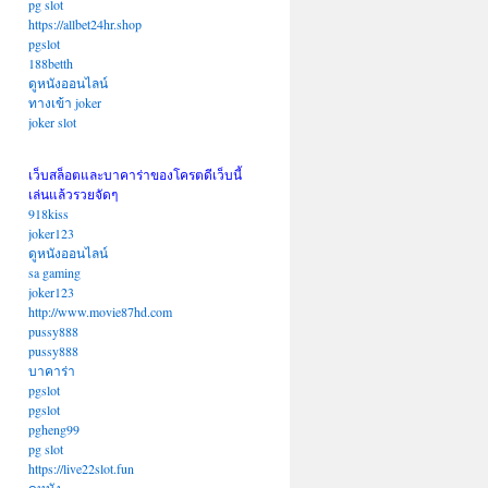
pg slot
https://allbet24hr.shop
pgslot
188betth
ดูหนังออนไลน์
ทางเข้า joker
joker slot
เว็บสล็อตและบาคาร่าของโครตดีเว็บนี้
เล่นแล้วรวยจัดๆ
918kiss
joker123
ดูหนังออนไลน์
sa gaming
joker123
http://www.movie87hd.com
pussy888
pussy888
บาคาร่า
pgslot
pgslot
pgheng99
pg slot
https://live22slot.fun