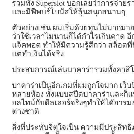
รวมทั้ง Superslot บอกเลยว่าการจ่ายรา
และมีฟีพบร์โบนัสให้ลุ้นสนุกสนานๆ
ตัวอย่างเช่น ผมเริ่มด้วยทุนไม่มากมาย
ว่าใช้เวลาไม่นานก็ได้กำไรเกินคาด อี
แจ็คพอต ทำให้มีความรู้สึกว่า สล็อตที่น
แต่ทำเงินได้จริง
ประสบการณ์เล่นบาคาร่ารวมทั้งคาสิ
บาคาร่าเป็นอีกเกมที่ผมถูกใจมาก เว็บน
หลายห้อง ทั้งแบบสปีดบาคาร่าและก็แบบ
ยลไทม์กับดีลเลอร์จริงๆทำให้ได้อารมณ
ต่างชาติ
สิ่งที่ประทับจิตใจเป็น ความมีประสิท