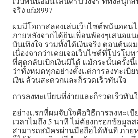
เว็บพนันออนไลน์ครบวงจร ที่ทั้งสนุก
จริง ufa8997
ผมมีโอกาสลองเล่นเว็บไซต์พนันออนไล
ภายหลังจากได้ยินเพื่อนพ้องๆเสนอแนะว่
บันเทิงใจ รวมทั้งได้เงินจริง ตอนต้นผมก
เนื่องจากว่าเคยเจอเว็บไซต์ที่โปรโมทว่
ที่สุดกลับเบิกเงินมิได้ แม้กระนั้นครั้
ว่าทั้งหมดทุกอย่างตั้งแต่การลงทะเบ
เงิน ล้วนสะดวกและก็รวดเร็วทันใจ
การลงทะเบียนที่ง่ายและก็รวดเร็วทัน
อย่างแรกที่ผมจับใจคือวิธีการลงทะเบี
เวลาไม่ถึง 5 นาที ไม่ต้องกรอกข้อมูลสล
สามารถสมัครผ่านมือถือได้ทันที ภายห