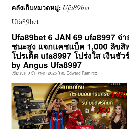
Ufa89bet
คลังเก็บหมวดหมู่:
เนื้อหา
Ufa89bet
Ufa89bet 6 JAN 69 ufa8997 จ่ายค่
ชนะสูง แจกแคชแบ็ค 1,000 ลิขสิท
โปรเด็ด ufa8997 โปร่งใส เงินชัวร
by Angus Ufa8997
เขียนบน
3 ธันวาคม 2025
โดย
Edward Ramirez