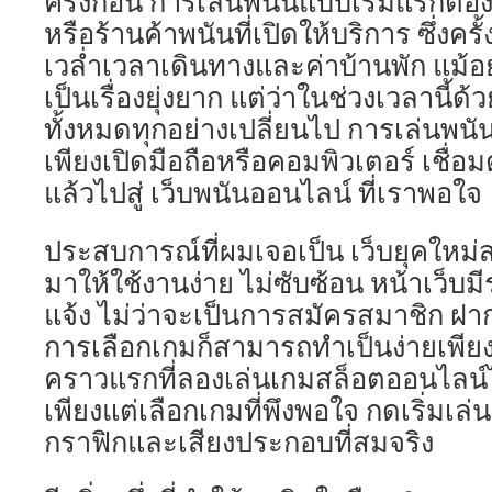
ครั้งก่อน การเล่นพนันแบบเริ่มแรกต้อ
หรือร้านค้าพนันที่เปิดให้บริการ ซึ่งคร
เวล่ำเวลาเดินทางและค่าบ้านพัก แม้อ
เป็นเรื่องยุ่งยาก แต่ว่าในช่วงเวลานี
ทั้งหมดทุกอย่างเปลี่ยนไป การเล่นพน
เพียงเปิดมือถือหรือคอมพิวเตอร์ เชื่อม
แล้วไปสู่ เว็บพนันออนไลน์ ที่เราพอใจ
ประสบการณ์ที่ผมเจอเป็น เว็บยุคใหม่
มาให้ใช้งานง่าย ไม่ซับซ้อน หน้าเว็
แจ้ง ไม่ว่าจะเป็นการสมัครสมาชิก ฝาก
การเลือกเกมก็สามารถทำเป็นง่ายเพียงแ
คราวแรกที่ลองเล่นเกมสล็อตออนไลน์ได
เพียงแต่เลือกเกมที่พึงพอใจ กดเริ่มเล่
กราฟิกและเสียงประกอบที่สมจริง