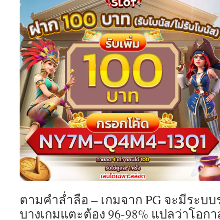
ตามคำล่ำลือ – เกมจาก PG จะมีระบบระ
บางเกมแตะต้อง 96-98% แปลว่าโอกาส