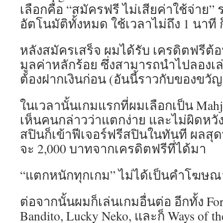
เลือกคือ “สมัครฟรี ไม่เสียค่าใช้จ่าย”
อัตโนมัติทั้งหมด ใช้เวลาไม่ถึง 1 นาที 
หลังสมัครเสร็จ ผมได้รับ เครดิตฟรีต้
มูลค่าหลักร้อย ซึ่งสามารถนำไปลองเล
ต้องฝากเงินก่อน (อันนี้ราวกับของขวั
ในเวลานั้นเกมแรกที่ผมเลือกเป็น Mahj
เห็นคนกล่าวว่าแตกง่าย และไม่ผิดหวัง!
สปินก็เข้าฟีเจอร์ฟรีสปินในทันที ผลสุ
จะ 2,000 บาทจากเครดิตฟรีที่ได้มา
“แตกหนักทุกเกม” ไม่ได้เป็นคำโฆษณา
ต่อจากนั้นผมก็เล่นเกมอื่นต่อ อีกทั้ง Fo
Bandito, Lucky Neko, และก็ Ways of the 