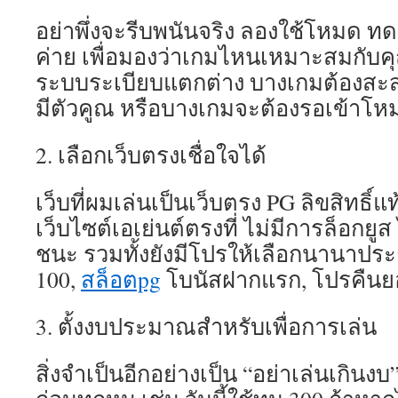
อย่าพึ่งจะรีบพนันจริง ลองใช้โหมด ท
ค่าย เพื่อมองว่าเกมไหนเหมาะสมกับค
ระบบระเบียบแตกต่าง บางเกมต้องสะ
มีตัวคูณ หรือบางเกมจะต้องรอเข้าโห
2. เลือกเว็บตรงเชื่อใจได้
เว็บที่ผมเล่นเป็นเว็บตรง PG ลิขสิทธิ์แท
เว็บไซต์เอเย่นต์ตรงที่ ไม่มีการล็อกยูส
ชนะ รวมทั้งยังมีโปรให้เลือกนานาประ
100,
สล็อตpg
โบนัสฝากแรก, โปรคืนย
3. ตั้งงบประมาณสำหรับเพื่อการเล่น
สิ่งจำเป็นอีกอย่างเป็น “อย่าเล่นเกินงบ