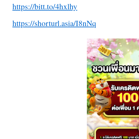
https://bitt.to/4hxlhy
https://shorturl.asia/I8nNq