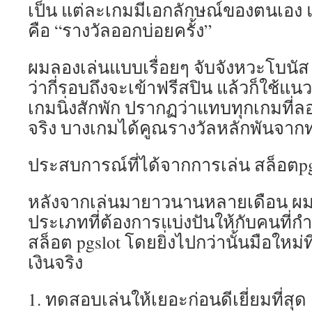
เป็น แต่ละเกมมีเอกลักษณ์ของตนเอง แม้
คือ “รางวัลออกบ่อยครั้ง”
ผมลองเล่นแบบเรื่อยๆ จับจังหวะโบนัส
ว่ากี่รอบถึงจะเข้าฟรีสปิน แล้วก็ใช้แ
เกมนิ่งสักพัก ปรากฏว่าแทบทุกเกมที่ลอ
จริง บางเกมได้คูณรางวัลหลักพันจากทุ
ประสบการณ์ที่ได้จากการเล่น สล็อตp
หลังจากเล่นมายาวนานหลายเดือน ผมไ
ประเภทที่ต้องการแบ่งปันให้กับคนที่กำล
สล็อต pgslot โดยยิ่งไปกว่านั้นมือใหม่
เงินจริง
1. ทดสอบเล่นให้เยอะก่อนดีเยี่ยมที่สุด