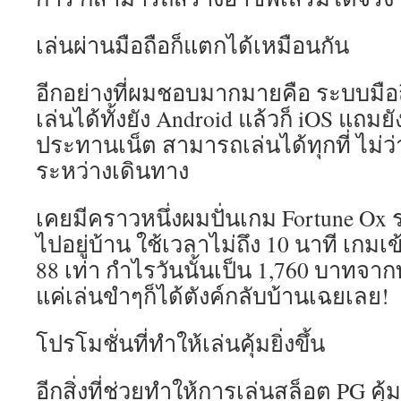
เล่นผ่านมือถือก็แตกได้เหมือนกัน
อีกอย่างที่ผมชอบมากมายคือ ระบบมือถ
เล่นได้ทั้งยัง Android แล้วก็ iOS แถม
ประทานเน็ต สามารถเล่นได้ทุกที่ ไม่ว่า
ระหว่างเดินทาง
เคยมีคราวหนึ่งผมปั่นเกม Fortune Ox 
ไปอยู่บ้าน ใช้เวลาไม่ถึง 10 นาที เกมเ
88 เท่า กำไรวันนั้นเป็น 1,760 บาทจา
แค่เล่นขำๆก็ได้ตังค์กลับบ้านเฉยเลย!
โปรโมชั่นที่ทำให้เล่นคุ้มยิ่งขึ้น
อีกสิ่งที่ช่วยทำให้การเล่นสล็อต PG คุ