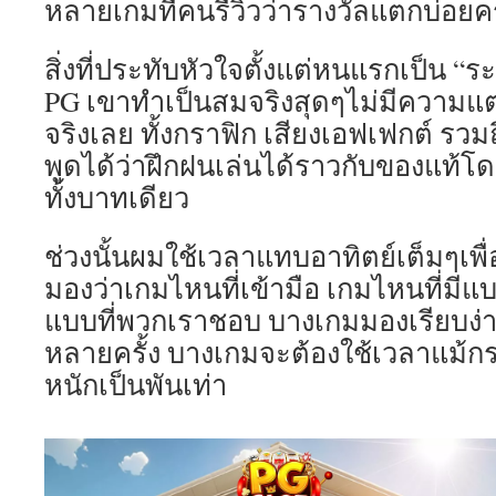
หลายเกมที่คนรีวิวว่ารางวัลแตกบ่อยคร
สิ่งที่ประทับหัวใจตั้งแต่หนแรกเป็น 
PG เขาทำเป็นสมจริงสุดๆไม่มีความแ
จริงเลย ทั้งกราฟิก เสียงเอฟเฟกต์ รวม
พูดได้ว่าฝึกฝนเล่นได้ราวกับของแท้โด
ทั้งบาทเดียว
ช่วงนั้นผมใช้เวลาแทบอาทิตย์เต็มๆเพ
มองว่าเกมไหนที่เข้ามือ เกมไหนที่มีแ
แบบที่พวกเราชอบ บางเกมมองเรียบง่า
หลายครั้ง บางเกมจะต้องใช้เวลาแม้กร
หนักเป็นพันเท่า