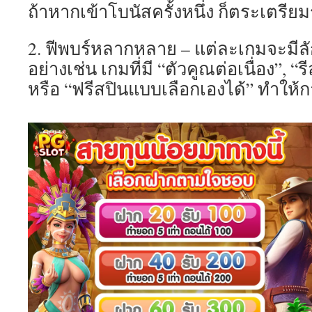
ถ้าหากเข้าโบนัสครั้งหนึ่ง ก็ตระเตรียม
2. ฟีพบร์หลากหลาย – แต่ละเกมจะมีลั
อย่างเช่น เกมที่มี “ตัวคูณต่อเนื่อง”, “
หรือ “ฟรีสปินแบบเลือกเองได้” ทำให้การ