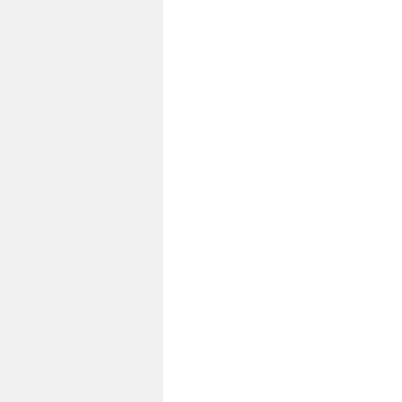
ที่
ให้
บริการ
เกี่ยว
กับ
เทคโนโลยี
และ
นวัตกรรม
ที่
Tenoc