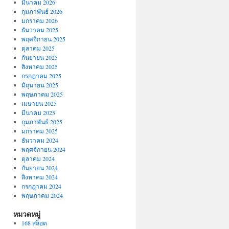
มีนาคม 2026
กุมภาพันธ์ 2026
มกราคม 2026
ธันวาคม 2025
พฤศจิกายน 2025
ตุลาคม 2025
กันยายน 2025
สิงหาคม 2025
กรกฎาคม 2025
มิถุนายน 2025
พฤษภาคม 2025
เมษายน 2025
มีนาคม 2025
กุมภาพันธ์ 2025
มกราคม 2025
ธันวาคม 2024
พฤศจิกายน 2024
ตุลาคม 2024
กันยายน 2024
สิงหาคม 2024
กรกฎาคม 2024
พฤษภาคม 2024
หมวดหมู่
168 สล็อต