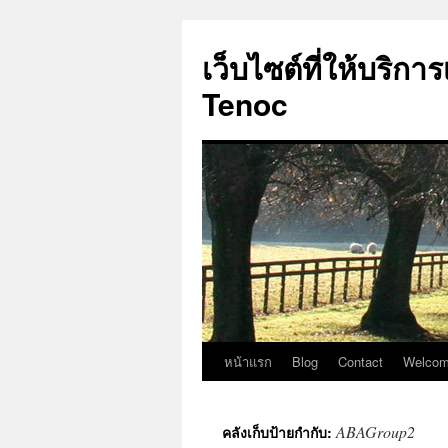
เว็บไซต์ที่ให้บริก
Tenoc
หน้าแรก
Blog
Contact
Welcome
ข้าม
ไป
ABAGroup2
คลังเก็บป้ายกำกับ:
ยัง