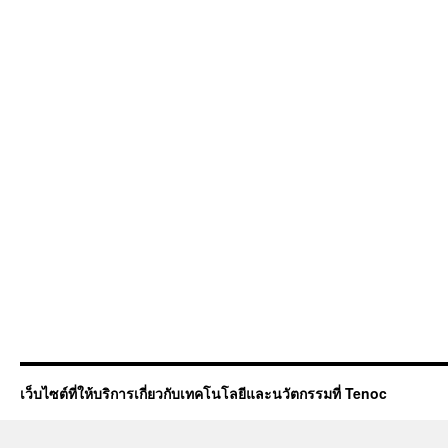
เว็บไซต์ที่ให้บริการเกี่ยวกับเทคโนโลยีและนวัตกรรมที่ Tenoc