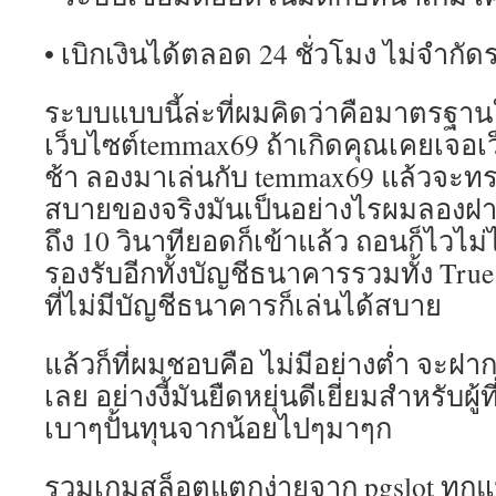
• เบิกเงินได้ตลอด 24 ชั่วโมง ไม่จำกั
ระบบแบบนี้ล่ะที่ผมคิดว่าคือมาตรฐา
เว็บไซต์temmax69 ถ้าเกิดคุณเคยเจอเ
ช้า ลองมาเล่นกับ temmax69 แล้วจะ
สบายของจริงมันเป็นอย่างไรผมลองฝาก
ถึง 10 วินาทียอดก็เข้าแล้ว ถอนก็ไวไม
รองรับอีกทั้งบัญชีธนาคารรวมทั้ง Tru
ที่ไม่มีบัญชีธนาคารก็เล่นได้สบาย
แล้วก็ที่ผมชอบคือ ไม่มีอย่างต่ำ จะฝาก
เลย อย่างงี้มันยืดหยุ่นดีเยี่ยมสำหรับผ
เบาๆปั้นทุนจากน้อยไปๆมาๆก
รวมเกมสล็อตแตกง่ายจาก pgslot ทุกแน