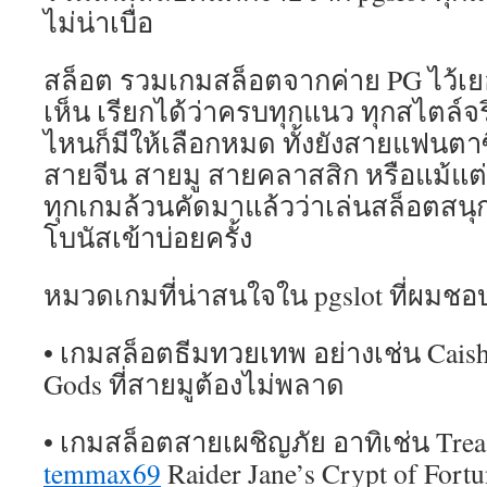
ไม่น่าเบื่อ
สล็อต รวมเกมสล็อตจากค่าย PG ไว้เยอะ
เห็น เรียกได้ว่าครบทุกแนว ทุกสไตล์จร
ไหนก็มีให้เลือกหมด ทั้งยังสายแฟนตาซ
สายจีน สายมู สายคลาสสิก หรือแม้แต
ทุกเกมล้วนคัดมาแล้วว่าเล่นสล็อตสน
โบนัสเข้าบ่อยครั้ง
หมวดเกมที่น่าสนใจใน pgslot ที่ผมชอบ
• เกมสล็อตธีมทวยเทพ อย่างเช่น Caish
Gods ที่สายมูต้องไม่พลาด
• เกมสล็อตสายเผชิญภัย อาทิเช่น Treas
temmax69
Raider Jane’s Crypt of Fort