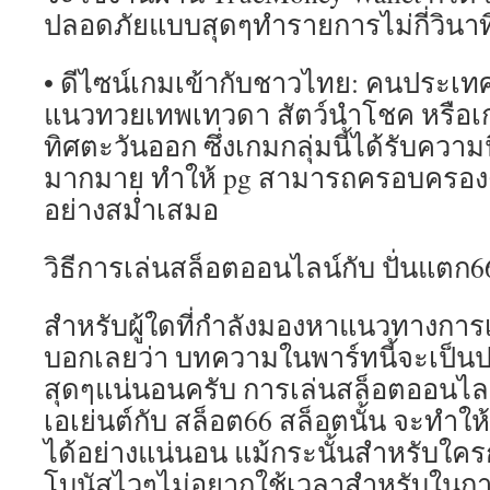
ปลอดภัยแบบสุดๆทำรายการไม่กี่วินาทีเ
• ดีไซน์เกมเข้ากับชาวไทย: คนประเ
แนวทวยเทพเทวดา สัตว์นำโชค หรือ
ทิศตะวันออก ซึ่งเกมกลุ่มนี้ได้รับควา
มากมาย ทำให้ pg สามารถครอบครอง
อย่างสม่ำเสมอ
วิธีการเล่นสล็อตออนไลน์กับ ปั่นแตก66
สำหรับผู้ใดที่กำลังมองหาแนวทางการเล่
บอกเลยว่า บทความในพาร์ทนี้จะเป็น
สุดๆแน่นอนครับ การเล่นสล็อตออนไลน
เอเย่นต์กับ สล็อต66 สล็อตนั้น จะทำ
ได้อย่างแน่นอน แม้กระนั้นสำหรับใครก
โบนัสไวๆไม่อยากใช้เวลาสำหรับในก