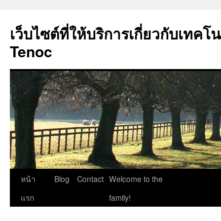
เว็บไซต์ที่ให้บริการเกี่ยวกับเทค
Tenoc
ข้าม
หน้า
Blog
Contact
Welcome to the
ไป
แรก
family!
ยัง