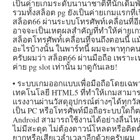
เป็นค่ายเกมระดับนานาชาติที่นักเดิม
รวมทั้งสล็อต pg ยังเป็นค่ายเกมแรกที่
สล็อต66 ผ่านระบบโทรศัพท์เคลื่อนที่อีกด
อาจจะเป็นเหตุผลสำคัญที่ทำให้ค่ายเ
สล็อตโทรศัพท์เคลื่อนที่จนถึงตอนนี้ แ
อะไรบ้างนั้น ในพาร์ทนี้ ผมจะพาทุ
ครับผมว่า สล็อต66 ผ่านมือถือ เพราะ
ค่าย pg slot เท่านั้น มาดูกันเลย!
• ระบบเกมออกแบบเพื่อมือถือโดยเฉพาะอ
เทคโนโลยี HTML5 ที่ทำให้เกมสามาร
แรงงานผ่านวัสดุอุปกรณ์ต่างๆได้ทุกวัส
เป็น PC หรือโทรศัพท์มือถือระบบใดก็ตา
Android สามารถใช้งานได้อย่างลื่นไ
ไม่มีสะดุด ไม่ต้องดาวน์โหลดหรือติดตั
ยากหรือเสียเวล่ำเวลาอีกด้วยครับผม