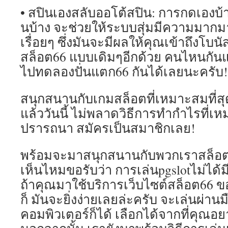
• สปินเองสลับออโต้สปิน: การกดเองบ้
นบ้าง จะช่วยให้ระบบสุ่มมีความมาก
เรื่อยๆ ซึ่งมันจะมีผลให้คุณเข้าถึงโบน
สล็อต66 แบบเดิมๆอีกด้วย คนไหนกันแน
ไปทดลองปั่นแตก66 กันได้เลยนะครับ!
สนุกสนานกับเกมสล็อตที่เหมาะสมที่สุ
แล้ววันนี้ ไม่พลาดวิธีการทำกำไรที่เหม
ปรารถนา สมัครเป็นสมาชิกเลย!
พร้อมจะมาสนุกสนานกับพวกเราสล็อต6
เห็นไหมขอรับว่า การเล่นpgslotไม่ได้ม
ถ้าคุณมาใช้บริการเว็บไซต์สล็อต66 ข
ก็ มันจะยิ่งง่ายเลยล่ะครับ จะเล่นผ่านม
คอมพิวเตอร์ก็ได้ เลือกได้จากที่คุณอ