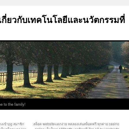
ารเกี่ยวกับเทคโนโลยีและนวัตกรรมที่
 to the family!
งเข้าpg สมาชิก
สล็อต websiteแตกง่าย ทดลองเล่นสล็อตฟรี ทุกค่าย casino
์ เว็บสล็อตแตกง่าย
online เว็บใหญ่ 188betth เครดิตฟรี Top 18 by Heriberto