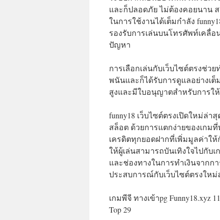
และก็ปลอดภัย ไม่ต้องคอยนาน ส
ในการใช้งานได้เต็มกำลัง funny1
รองรับการเล่นบนโทรศัพท์เคลื่อนที
ปัญหา
การเลือกเล่นกับเว็บไซต์ตรงช่วยทำ
พนันและก็ได้รับการดูแลอย่างเต็ม
สูงและมีใบอนุญาตสำหรับการให้
funny18 เว็บไซต์ตรงเปิดใหม่ล่าส
สล็อต ด้วยการแตกง่ายของเกมท
เครดิตทุกยอดฝากที่เพิ่มมูลค่าให
ให้ผู้เล่นสามารถบันเทิงใจไปกั
และช่องทางในการทำเงินจากการเ
ประสบการณ์กับเว็บไซต์ตรงใหม่
เกมพีจี ทางเข้าpg Funny18.xyz
Top 29