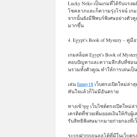
Lucky Neko เป็นเกมที่ได้รับแรงผล
โชคลาภและก็ความรุ่งโรจน์ เกมนี
จากนั้นยังมีฟีพบร์พิเศษอย่างตัวค
มากขึ้น
4. Egypt’s Book of Mystery – คู่มือ
เกมสล็อต Egypt’s Book of Mystery 
สอบปัญหาและความลึกลับที่ซ่อนอยู
นรวมทั้งตัวคูณ ทำให้การเล่นเป
เล่น
funny18
เว็บตรงเปิดใหม่ล่าส
ทันใจแล้วก็ไม่มีอันตราย
ทางเข้าpg เว็บไซต์ตรงเปิดใหม่ล
เครดิตที่ช่วยเพิ่มยอดเงินให้กับผู้
รับสิทธิพิเศษมากมายก่ายกองที่เว
ระบบฝากถอนออโต้ที่มีในเว็บตรง