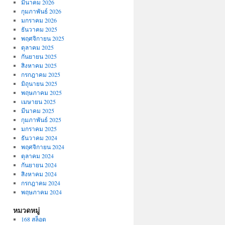
มีนาคม 2026
กุมภาพันธ์ 2026
มกราคม 2026
ธันวาคม 2025
พฤศจิกายน 2025
ตุลาคม 2025
กันยายน 2025
สิงหาคม 2025
กรกฎาคม 2025
มิถุนายน 2025
พฤษภาคม 2025
เมษายน 2025
มีนาคม 2025
กุมภาพันธ์ 2025
มกราคม 2025
ธันวาคม 2024
พฤศจิกายน 2024
ตุลาคม 2024
กันยายน 2024
สิงหาคม 2024
กรกฎาคม 2024
พฤษภาคม 2024
หมวดหมู่
168 สล็อต