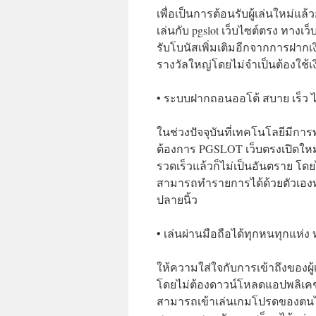
เพื่อเป็นการต้อนรับผู้เล่นใหม่
เล่นกับ pgslot เว็บไซต์ตรง ทางเว็
รับโบนัสเพิ่มเติมอีกจากการฝากเ
รางวัลใหญ่โดยไม่จำเป็นต้องใช้เง
• ระบบฝากถอนออโต้ สบาย เร็ว ไ
ในช่วงปัจจุบันที่เทคโนโลยีมีการ
ต้องการ PGSLOT เว็บตรงเปิดใหม
รวดเร็วแล้วก็ไม่เป็นอันตราย โด
สามารถทำรายการได้ด้วยตัวเองทุ
ปลายนิ้ว
• เล่นผ่านมือถือได้ทุกหนทุกแห่ง
ให้ความใส่ใจกับการเข้าถึงของผู้
โดยไม่ต้องดาวน์โหลดแอปพลิเคชันเ
สามารถเข้าเล่นเกมโปรดของตนได้ท