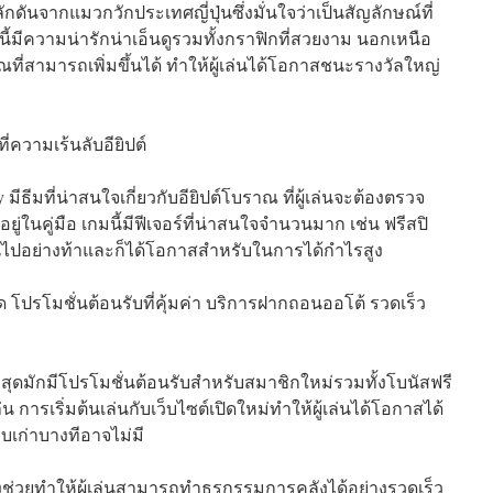
ักดันจากแมวกวักประเทศญี่ปุ่นซึ่งมั่นใจว่าเป็นสัญลักษณ์ที่
้มีความน่ารักน่าเอ็นดูรวมทั้งกราฟิกที่สวยงาม นอกเหนือ
ูณที่สามารถเพิ่มขึ้นได้ ทำให้ผู้เล่นได้โอกาสชนะรางวัลใหญ่
ที่ความเร้นลับอียิปต์
มีธีมที่น่าสนใจเกี่ยวกับอียิปต์โบราณ ที่ผู้เล่นจะต้องตรวจ
่ในคู่มือ เกมนี้มีฟีเจอร์ที่น่าสนใจจำนวนมาก เช่น ฟรีสปิ
็นไปอย่างท้าและก็ได้โอกาสสำหรับในการได้กำไรสูง
ุด โปรโมชั่นต้อนรับที่คุ้มค่า บริการฝากถอนออโต้ รวดเร็ว
่าสุดมักมีโปรโมชั่นต้อนรับสำหรับสมาชิกใหม่รวมทั้งโบนัสฟรี
เล่น การเริ่มต้นเล่นกับเว็บไซต์เปิดใหม่ทำให้ผู้เล่นได้โอกาสได้
็บเก่าบางทีอาจไม่มี
ช่วยทำให้ผู้เล่นสามารถทำธุรกรรมการคลังได้อย่างรวดเร็ว