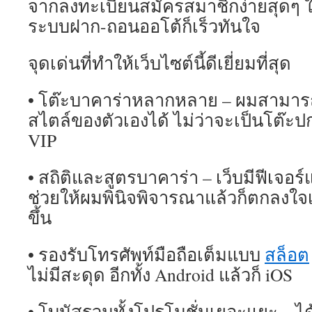
จากลงทะเบียนสมัครสมาชิกง่ายสุดๆ ใช
ระบบฝาก-ถอนออโต้ก็เร็วทันใจ
จุดเด่นที่ทำให้เว็บไซต์นี้ดีเยี่ยมที่สุด
• โต๊ะบาคาร่าหลากหลาย – ผมสามารถ
สไตล์ของตัวเองได้ ไม่ว่าจะเป็นโต๊ะปก
VIP
• สถิติและสูตรบาคาร่า – เว็บมีฟีเจอ
ช่วยให้ผมพินิจพิจารณาแล้วก็ตกลงใจเด
ขึ้น
• รองรับโทรศัพท์มือถือเต็มแบบ
สล็อต
ไม่มีสะดุด อีกทั้ง Android แล้วก็ iOS
• โบนัสรวมทั้งโปรโมชั่นเยอะแยะ – 