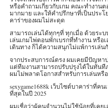
หรือคำถามเกี่ยวกับเกม คณะทำงานตอ
มากมาย และให้คำปรึกษาที่เป็นประโย
คาร่าของผมไม่สะดุด
สามารถเล่นได้ทุกๆที่ ทุกเมื่อ ด้วยร
เล่นเกมไพ่ตอนพักเบรกที่ทำงาน หรือเล
เดินทาง ก็ได้ความสนุกไม่แพ้การเล่นกับ
จากประสบการณ์ตรง ผมเคยมีปัญหาป
แต่ทีมงานสามารถปรับปรุงได้ในทันทีภ
ผมไม่พลาดโอกาสสำหรับการเล่นหรื
sexygame1688k เว็บไซต์บาคาร่าที่คนเล่
ที่สุดในปี 2025
ผมเชื่อว่าผู้คนจำนวนไม่ใช้น้อยที่เค