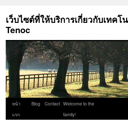
เว็บไซต์ที่ให้บริการเกี่ยวกับเทค
Tenoc
ข้าม
หน้า
Blog
Contact
Welcome to the
ไป
แรก
family!
ยัง