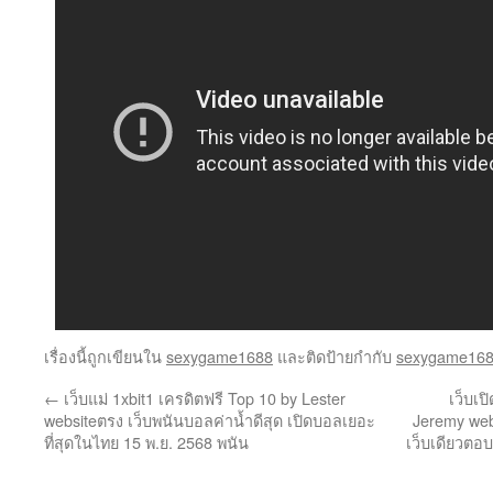
เรื่องนี้ถูกเขียนใน
sexygame1688
และติดป้ายกำกับ
sexygame168
←
เว็บแม่ 1xbit1 เครดิตฟรี Top 10 by Lester
เว็บเป
websiteตรง เว็บพนันบอลค่าน้ำดีสุด เปิดบอลเยอะ
Jeremy web
ที่สุดในไทย 15 พ.ย. 2568 พนัน
เว็บเดียวตอ