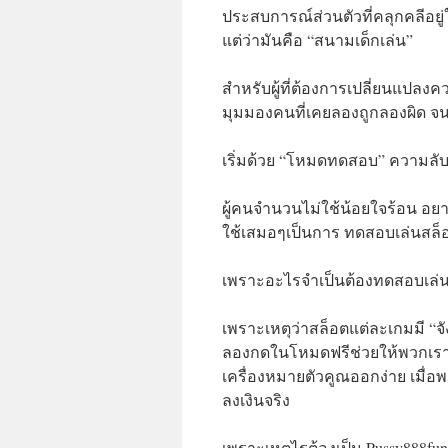
ประสบการณ์ส่วนตัวที่คลุกคลีอยู่
แต่ว่ามันคือ “สนามเด็กเล่น”
สำหรับผู้ที่ต้องการเปลี่ยนแปลงค
มุมมองคนที่เคยลองถูกลองผิด จนถึ
เริ่มด้วย “โหมดทดสอบ” ความลั
ผู้คนจำนวนไม่ใช้น้อยใจร้อน อยาก
ใช้เสมอๆเป็นการ ทดสอบเล่นสล็อตฟรี
เพราะอะไรจำเป็นต้องทดสอบเล่
เพราะเหตุว่าสล็อตแต่ละเกมมี “จั
ลองกดในโหมดฟรีช่วยให้พวกเราม
เครื่องหมายตัวคูณออกง่าย เมื่อ
ลงเงินจริง
เพราะเหตุไรต้องเป็น Pussy888fun