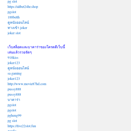
pg slot
https://allbet24hr.shop
pgslot
188betth
ดูหนังออนไลน์
ทางเข้า joker
joker slot
เว็บสล็อตและบาคาร่าของโครตดีเว็บนี้
เล่นแล้วรวยจัดๆ
918kiss
joker123
ดูหนังออนไลน์
sa gaming
joker123
http://www.movie87hd.com
pussy888
pussy888
บาคาร่า
pgslot
pgslot
pgheng99
pg slot
https://live22slot.fun