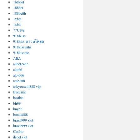
168slot
188bet
188betth
1xbet
1xbit
77UFA
918Kiss
918kiss ดาวน์โหลด
918kissauto
918kissme
ABA
allbet24hr
alot66
alot666
amb888
askyouwin888 vip
Baccarat
bestbet
bh99
bng55
bonus888
brazil999 slot
brazil999 slot
Casino
debet slot