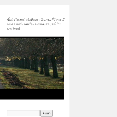
ชั้นนำในเทคโนโลยีและนวัตกรรมที่ Tenoc มี
บทความที่น่าสนใจและแหล่งข้อมูลที่เป็น
ประโยชน์