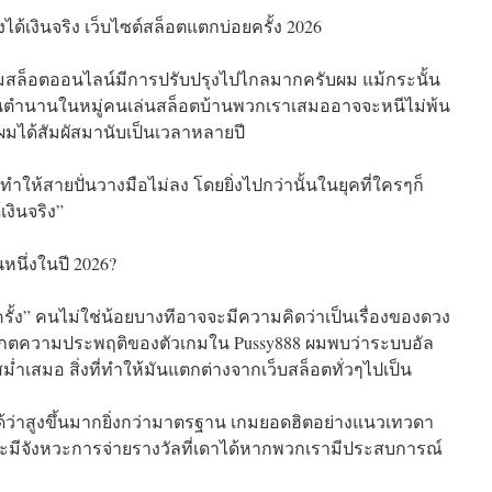
ได้เงินจริง เว็บไซต์สล็อตแตกบ่อยครั้ง 2026
เกมสล็อตออนไลน์มีการปรับปรุงไปไกลมากครับผม แม้กระนั้น
ะเป็นตำนานในหมู่คนเล่นสล็อตบ้านพวกเราเสมออาจจะหนีไม่พ้น
มได้สัมผัสมานับเป็นเวลาหลายปี
่ทำให้สายปั่นวางมือไม่ลง โดยยิ่งไปกว่านั้นในยุคที่ใครๆก็
งินจริง”
นหนึ่งในปี 2026?
ั้ง” คนไม่ใช่น้อยบางทีอาจจะมีความคิดว่าเป็นเรื่องของดวง
ังเกตความประพฤติของตัวเกมใน Pussy888 ผมพบว่าระบบอัล
่ำเสมอ สิ่งที่ทำให้มันแตกต่างจากเว็บสล็อตทั่วๆไปเป็น
้สึกได้ว่าสูงขึ้นมากยิ่งกว่ามาตรฐาน เกมยอดฮิตอย่างแนวเทวดา
จะมีจังหวะการจ่ายรางวัลที่เดาได้หากพวกเรามีประสบการณ์