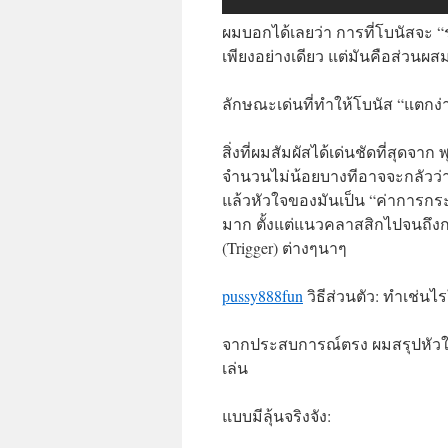
ผมบอกได้เลยว่า การที่โบนัสจะ “
เพียงอย่างเดียว แต่มันคือส่วน
ลักษณะเด่นที่ทำให้โบนัส “แตกง่าย
สิ่งที่ผมสัมผัสได้เด่นชัดที่สุดจาก
จำนวนไม่น้อยบางทีอาจจะกลัวว่าเก
แล้วหัวใจของมันเป็น “ค่าการกร
มาก ตั้งแต่แนวคลาสสิกไปจนถึงกร
(Trigger) ต่างๆนาๆ
pussy888fun
วิธีส่วนตัว: ทำเช่นไ
จากประสบการณ์ตรง ผมสรุปหัวใจห
เล่น
แบบมีลุ้นจริงจัง: