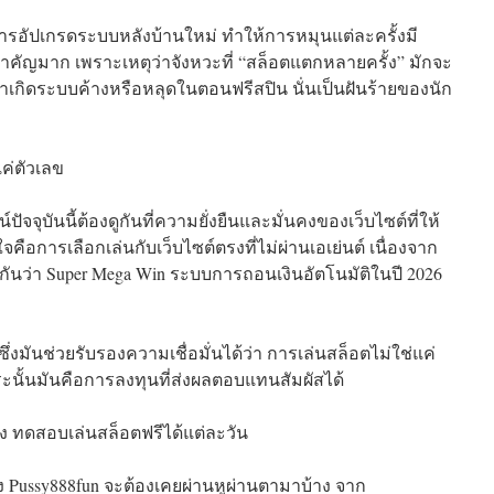
ีการอัปเกรดระบบหลังบ้านใหม่ ทำให้การหมุนแต่ละครั้งมี
ี้สำคัญมาก เพราะเหตุว่าจังหวะที่ “สล็อตแตกหลายครั้ง” มักจะ
ถ้าเกิดระบบค้างหรือหลุดในตอนฟรีสปิน นั่นเป็นฝันร้ายของนัก
ค่ตัวเลข
ัจจุบันนี้ต้องดูกันที่ความยั่งยืนและมั่นคงของเว็บไซต์ที่ให้
คือการเลือกเล่นกับเว็บไซต์ตรงที่ไม่ผ่านเอเย่นต์ เนื่องจาก
ยกกันว่า Super Mega Win ระบบการถอนเงินอัตโนมัติในปี 2026
ี ซึ่งมันช่วยรับรองความเชื่อมั่นได้ว่า การเล่นสล็อตไม่ใช่แค่
ระนั้นมันคือการลงทุนที่ส่งผลตอบแทนสัมผัสได้
ริง ทดสอบเล่นสล็อตฟรีได้แต่ละวัน
ง Pussy888fun จะต้องเคยผ่านหูผ่านตามาบ้าง จาก