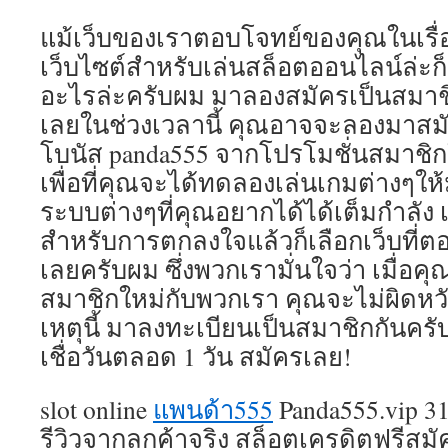
แม้เว็บของเราตอบโจทย์ของคุณในเรื่อ
เว็บไซต์สำหรับเล่นสล็อตออนไลน์ล่ะก็
อะไรล่ะครับผม มาลองสมัครเป็นสมาช
เลยในช่วงเวลานี้ คุณอาจจะลองมาสมั
โบนัส panda555 จากโปรโมชั่นสมาชิก
เพื่อที่คุณจะได้ทดลองเล่นเกมต่างๆให
ระบบต่างๆที่คุณอยากได้ได้เต็มกำลัง เ
สำหรับการตกลงใจแล้วก็เลือกเว็บที่
เลยครับผม ซึ่งพวกเรามั่นใจว่า เมื่อค
สมาชิกใหม่กับพวกเรา คุณจะไม่ผิดหว
เหตุนี้ มาลงทะเบียนเป็นสมาชิกกันครับ
เชื่อวันตลอด 1 วัน สมัครเลย!
slot online
แพนด้า555
Panda555.vip 31
รีวิวจากลูกค้าจริง สล็อตเครดิตฟรีสมั