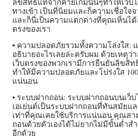
ลิขสิทธิ์แท้จากค่ายเกมนั้นๆทำให้เว็
ทางเข้า เป็นที่นิยมและก็ความเชื่อใจ
และก็นี่เป็นความแตกต่างที่คุณเห็นได
ตรงของเรา
• ความปลอดภัยรวมทั้งความโล่งใส: แ
อธิบายอะไรเลยล่ะครับผม ด้วยเหตุว่าอ
เว็บตรงของพวกเรามีการยืนยันลิขสิทธ
ทำให้มีความปลอดภัยและโปร่งใส 100%
แน่นอน
• ระบบฝากถอน: ระบบฝากถอนบนเว็บไ
เอเย่นต์เป็นระบบฝากถอนที่ทันสมัยแล
เท่าที่คุณเคยใช้บริการแน่นอน คุณ
ถอนด้วยตัวเองได้ไม่ยากไม่มีขั้นต่ำส
อีกด้วย