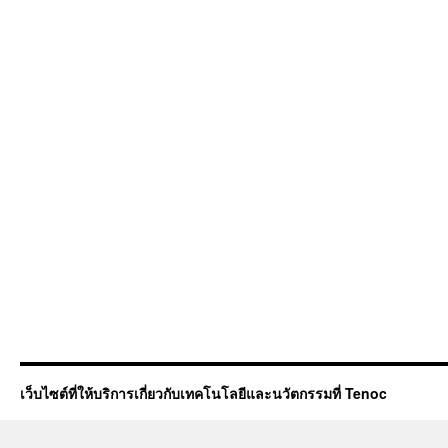
เว็บไซต์ที่ให้บริการเกี่ยวกับเทคโนโลยีและนวัตกรรมที่ Tenoc