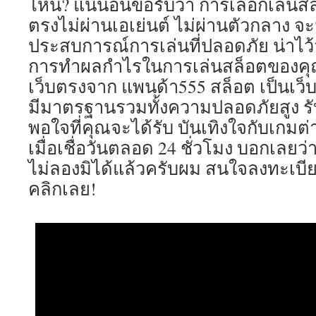
ไหน? แน่นอนขอรับว่า การเลือกเล่นสล
ตรงไม่ผ่านเอเย่นต์ ไม่ผ่านตัวกลาง จะ
ประสบการณ์การเล่นที่ปลอดภัย น่าไว้วา
การทำผลกำไรในการเล่นสล็อตของคุณ
เว็บตรงจาก แพนด้า555 สล็อต เป็นเว็บต
มีมาตรฐานรวมทั้งความปลอดภัยสูง ร
พอใจที่คุณจะได้รับ บันเทิงใจกับเกมต
เมื่อเชื่อวันตลอด 24 ชั่วโมง บอกเลยว่า
ไม่ลองมิได้แล้วครับผม สนใจลงทะเบี
คลิกเลย!