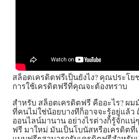
สล็อตเครดิตฟรีเป็นยังไง? คุณประโยชน
การใช้เครดิตฟรีที่คุณจะต้องทราบ
สำหรับ สล็อตเครดิตฟรี คืออะไร? ผมมั
ที่คนไม่ใช่น้อยบางทีก็อาจจะรู้อยู่แล้ว
ออนไลน์มานาน อย่างไรต่างก็รู้จักแน่
ฟรี มาใหม่ มันเป็นโบนัสหรือเครดิตที่
แบบฟรีๆสามารถรับเครดิตฟรีสำหรับเ