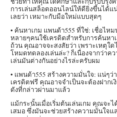
ช่วยทำให้คุณได้ศึกษาและก็ปรับปรุ
การเล่นสล็อตออนไลน์ให้ดียิ่งขึ้นได
เลยว่า เหมาะกับมือใหม่แบบสุดๆ
• ค้นหาเกม แพนด้า555 ที่ใช่: เชื่อไหมน
หลายๆคนใช้เครดิตสำหรับการค้นหาเกมท
ถ้วน คุณอาจจะสงสัยว่า เพราะเหตุใดไ
โหมดทดลองเล่นล่ะ? ก็เนื่องจากว่าควา
เล่นมันต่างกันอย่างไรล่ะครับผม
• แพนด้า555 สร้างความมั่นใจ: แน่ๆว่
เครดิตฟรี คุณอาจจำเป็นจะต้องฝากเงิน
ดังที่กล่าวผ่านมาแล้ว
แม้กระนั้นเมื่อเริ่มต้นเล่นเกม คุณจะได
เสมอ ซึ่งมันจะช่วยสร้างความมั่นใจแล