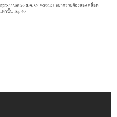
unpro777.art 26 ธ.ค. 69 Veronica อยากรวยต้องลอง สล็อต
่เท่านั้น Top 40