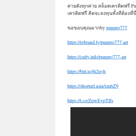
ค่ายดังทุกค่าย สล็อตเครดิตฟรี P
เครดิตฟรี คิดจะลงทุนทั้งทีต้องที่นี
ขอขอบคุณมากby
punpro777
https://rebrand.ly/punpro777-art
https://cutly.info/punpro777-art
https://bitt.to/jh2uyh
https://shorturl.asia/xm6Z9
https://t.co/ZpwEypTIfs