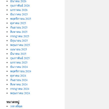
มีนาคม 2026
กุมภาพันธ์ 2026
มกราคม 2026
ธันวาคม 2025
พฤศจิกายน 2025
ตุลาคม 2025
กันยายน 2025
สิงหาคม 2025
กรกฎาคม 2025
มิถุนายน 2025
พฤษภาคม 2025
เมษายน 2025
มีนาคม 2025
กุมภาพันธ์ 2025
มกราคม 2025
ธันวาคม 2024
พฤศจิกายน 2024
ตุลาคม 2024
กันยายน 2024
สิงหาคม 2024
กรกฎาคม 2024
พฤษภาคม 2024
หมวดหมู่
168 สล็อต