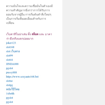
ความมั่นใจและความเชื่อมั่นในตัวเองมี
ความสำคัญมากยิ่งกว่าการได้รับการ
ยอมรับจากผู้อื่น การเริ่มต้นทำสิ่งใหม่ๆ
เป็นการเริ่มที่ยอดเยี่ยมสำหรับการ
เปลี่ยน
เว็บคาสิโนน่าเล่น ทั้ง
สล็อต
และ
บาคา
ร่า
ตึงจริงแตกบ่อยมาก
joker123
slot168
slot เว็บตรง
slot99
slot44
JINDA888
pgslot
pussy888
https://www.sexyauto168.bet
slotxo
slotpg
หนังโป๊ไทย
1xbetth
pgslot
pgslot