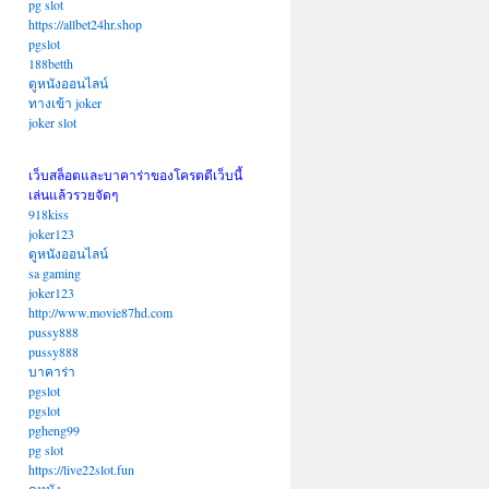
pg slot
https://allbet24hr.shop
pgslot
188betth
ดูหนังออนไลน์
ทางเข้า joker
joker slot
เว็บสล็อตและบาคาร่าของโครตดีเว็บนี้
เล่นแล้วรวยจัดๆ
918kiss
joker123
ดูหนังออนไลน์
sa gaming
joker123
http://www.movie87hd.com
pussy888
pussy888
บาคาร่า
pgslot
pgslot
pgheng99
pg slot
https://live22slot.fun