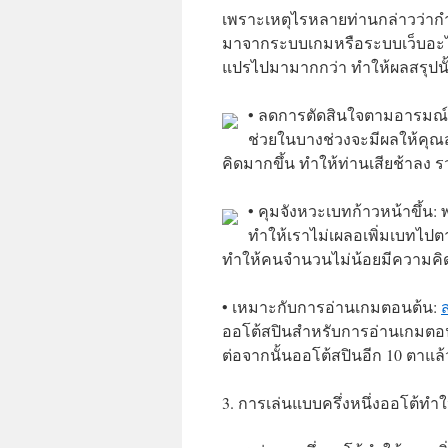
เพราะเหตุไรหลายท่านกล่าวว่ากำไ
มาจากระบบเกมหรือระบบเว็บอะไร
แปรไปมามากกว่า ทำให้ผลสรุปนั
• ลดการตัดสินใจตามอารมณ์: 
ช่วยในบางช่วงจะมีผลให้คุณส
คิดมากขึ้น ทำให้ท่านเสียช้าลง ร
• คุมจังหวะเบทก้าวหน้าขึ้น: 
ทำให้เราไม่เผลอเพิ่มเบทไ
ทำให้คนจำนวนไม่น้อยมีความคิดว่า
• เหมาะกับการอ่านเกมตอนต้น:
ออโต้สปินสำหรับการอ่านเกมตอนต
ต่อจากนั้นออโต้สปินอีก 10 ตาแ
3. การเล่นแบบครึ่งหนึ่งออโต้ทำใ