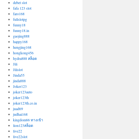
debet slot
fafa 123 slot
faro168
fullslotpg
funny18
funny18.in
gaojing888
happy168
hengjing168
hongkong456
hydra888 สล็อต
Jili
Jilislot
Jinda55
jinda888
Joker123
joker123auto
joker123th
joker123th.co.in
juad69
judhai168
kingdom66 ทางเข้า
lion123สล็อต
live22
live22slot