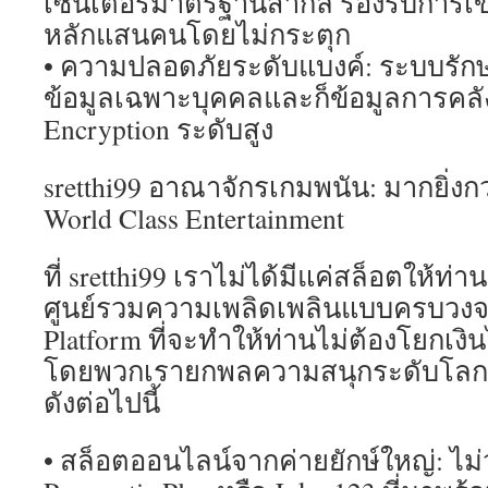
เซ็นเตอร์มาตรฐานสากล รองรับการเข้
หลักแสนคนโดยไม่กระตุก
• ความปลอดภัยระดับแบงค์: ระบบรั
ข้อมูลเฉพาะบุคคลและก็ข้อมูลการคลั
Encryption ระดับสูง
sretthi99 อาณาจักรเกมพนัน: มากยิ่งกว
World Class Entertainment
ที่ sretthi99 เราไม่ได้มีแค่สล็อตให้ท่าน
ศูนย์รวมความเพลิดเพลินแบบครบวงจร 
Platform ที่จะทำให้ท่านไม่ต้องโยกเ
โดยพวกเรายกพลความสนุกระดับโลกม
ดังต่อไปนี้
• สล็อตออนไลน์จากค่ายยักษ์ใหญ่: ไม่ว