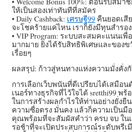
• Welcome Bonus 100%: ต้อนรับสมาชิก
ให้เป็นสองเท่าทันทีที่สมัคร
• Daily Cashback:
เศรษฐี99
คืนยอดเสียให
จะโชคร้ายแค่ไหน เราก็ยังมีทุนสำรองใ
• VIP Program: ระบบสะสมคะแนนเพื่อเล
มากมาย ยิ่งได้รับสิทธิพิเศษและของขว
เรื่อยๆ
ผลสรุป: ก้าวสู่หนทางแห่งความมั่งคั่งกั
การเลือกเว็บพนันที่ดีเปรียบได้เสมือน
เนอร์ทางธุรกิจที่ไว้ใจได้ sretthi99 พร้
ในการสร้างผลกำไรให้ท่านอย่างยั่งยืน
ความซื่อตรง มั่นคง แล้วก็ความเป็นมือ
คุณพร้อมที่จะสัมผัสคำว่า ครบ จบ ในเว
รอช้าที่จะเปิดประสบการณ์ระดับพรีเมี