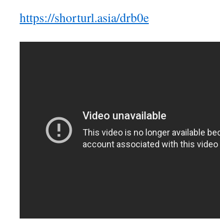
https://shorturl.asia/drb0e