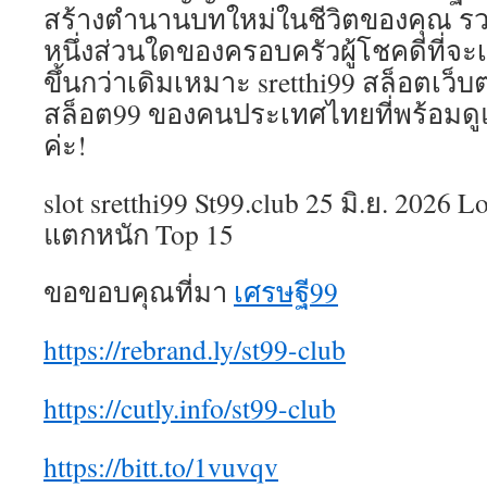
สร้างตำนานบทใหม่ในชีวิตของคุณ รวม
หนึ่งส่วนใดของครอบครัวผู้โชคดีที่จะเป
ขึ้นกว่าเดิมเหมาะ sretthi99 สล็อตเว็บ
สล็อต99 ของคนประเทศไทยที่พร้อมดู
ค่ะ!
slot sretthi99 St99.club 25 มิ.ย. 2026
แตกหนัก Top 15
ขอขอบคุณที่มา
เศรษฐี99
https://rebrand.ly/st99-club
https://cutly.info/st99-club
https://bitt.to/1vuvqv