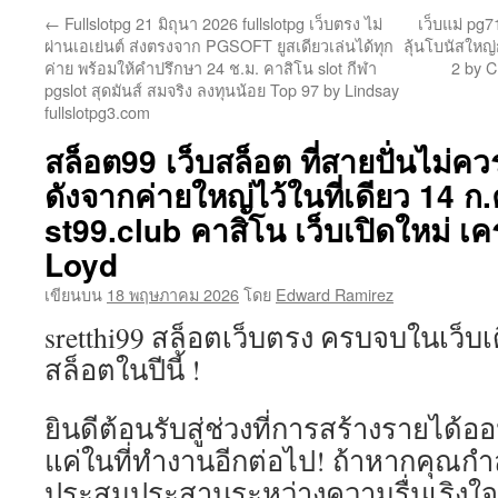
←
Fullslotpg 21 มิถุนา 2026 fullslotpg เว็บตรง ไม่
เว็บแม่ pg7
เนื้อหา
ผ่านเอเย่นต์ ส่งตรงจาก PGSOFT ยูสเดียวเล่นได้ทุก
ลุ้นโบนัสใหญ่
ค่าย พร้อมให้คำปรึกษา 24 ช.ม. คาสิโน slot กีฬา
2 by 
pgslot สุดมันส์ สมจริง ลงทุนน้อย Top 97 by Lindsay
fullslotpg3.com
สล็อต99 เว็บสล็อต ที่สายปั่นไม่
ดังจากค่ายใหญ่ไว้ในที่เดียว 14 
st99.club คาสิโน เว็บเปิดใหม่ เ
Loyd
เขียนบน
18 พฤษภาคม 2026
โดย
Edward Ramirez
sretthi99 สล็อตเว็บตรง ครบจบในเว็บ
สล็อตในปีนี้ !
ยินดีต้อนรับสู่ช่วงที่การสร้างรายได้ออ
แค่ในที่ทำงานอีกต่อไป! ถ้าหากคุณก
ประสมประสานระหว่างความรื่นเริงใจ