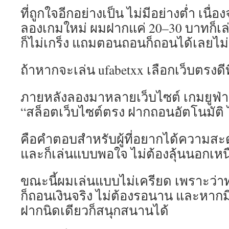
ที่ถูกใจอีกอย่างเป็น ไม่มีอย่างต่ำ เนื
ลองเกมใหม่ ผมฝากแค่ 20–30 บาทก็เ
ก็ไม่เกร็ง แถมตอนถอนก็ถอนได้เลยไ
ถ้าหากจะเล่น ufabetxx เลือกเว็บตรงดีท
ภายหลังลองมาหลายเว็บไซต์ เกมยูฟ่า
“สล็อตเว็บไซต์ตรง ฝากถอนอัตโนมัติ ไ
คือคำตอบสำหรับผู้ที่อยากได้ความสะ
และก็เล่นแบบพอใจ ไม่ต้องลุ้นนอกเหน
ขณะนี้ผมเล่นแบบไม่เครียด เพราะว่าท
ก็ถอนเงินจริง ไม่ต้องรอนาน และหาก
ฝากนิดเดียวก็สนุกสนานได้