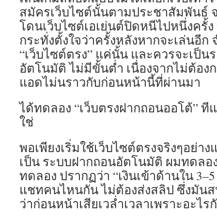
สมัครเว็บไซต์นั้นตามประชาสัมพันธ์ จ
โดนเว็บไซต์เอเย่นต์ปิดหนีไปหนึ่งครั
กระทั่งตั้งใจว่าครั้งหลังหากจะเล่นอีก 
“เว็บไซต์ตรง” แค่นั้น และควรจะเป็
อัตโนมัติ ไม่มีขั้นต่ำ เนื่องจากไม่ต้
แอดไม่นราวกับก่อนหน้านี้ที่ผ่านมา
ได้ทดลอง “เว็บตรงฝากถอนออโต้” ทีแ
ใช่
พอเพียงเริ่มใช้เว็บไซต์ตรงจริงๆอย่า
เป็น ระบบฝากถอนอัตโนมัติ ผมทดลอง
ทดลอง ปรากฏว่า “เงินเข้าด้านใน 3–5 
แชทคนไหนกัน ไม่ต้องส่งสลิป ซึ่งมัน
ว่าก่อนหน้าเสียเวล่ำเวลาเพราะอะไร