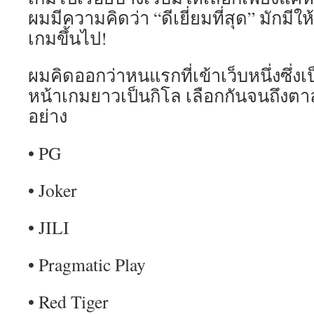
ผมมีความคิดว่า “ดีเยี่ยมที่สุด” มักมีใ
เกมขึ้นไป!
ผมคิดออกว่าหนแรกที่เข้าเว็บหนึ่งซึ่
หน้าเกมยาวเป็นกิโล เลือกกันจนถึงตาล
อย่าง
• PG
• Joker
• JILI
• Pragmatic Play
• Red Tiger