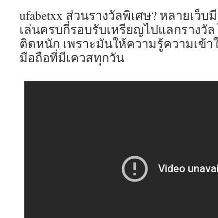
ufabetxx ส่วนรางวัลพิเศษ? หลายเว็บมี
เล่นครบกี่รอบรับเหรียญไปแลกรางวัล 
ติดหนัก เพราะมันให้ความรู้ความเข้า
มือถือที่มีเควสทุกวัน