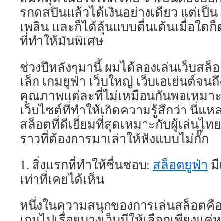
รกดสปินแล้วได้เงินอย่างเดียว แต่เป็
เพลิน และก็ได้ลุ้นแบบตื่นเต้นเมื่อใดก
ที่ทำให้มันพิเศษ
ช่วงปีหลังๆมานี้ ผมได้ลองเล่นเว็บสล็อ
เล็ก เกมยูฟ่า เว็บใหญ่ เว็บเอเย่นต์จนถ
คุณภาพแต่ละที่ไม่เหมือนกันพอเหมาะพอ
เว็บไซต์ที่ทำให้เกิดความรู้สึกว่า น
สล็อตที่ดีเยี่ยมที่สุดเหมาะกับผู้เล่นไทย
ราวที่ต้องการมาเล่าให้ฟังแบบไม่กั๊ก
1. สิ่งแรกที่ทำให้ชื่นชอบ:
สล็อตยูฟ่า
มี
เท่าที่เคยได้เห็น
หนึ่งในความสนุกของการเล่นสล็อตคือ
เกมไปเรื่อยบางเว็บมีให้เลือกเพียงแค่หล