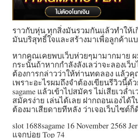
ราวกับหุ่น ทุกสิ่งมันรวมกันแล้วทำให้เกิ
มันบริสุทธิ์ใจและสร้างมาเพื่อลูกค้าแ
หากคุณเคยพบเว็บห่วยๆมามากมาย ผมรู้
กระนั้นถ้าหากกำลังลังเลว่าจะลองเว็บไ
ต้องการกล่าวว่าให้ท่านทดลอง แล้วคุ
เพราะอะไรผมถึงจำต้องเขียนรีวิวนี้ด้
sagame แล้วเข้าไปสมัคร ไม่เสียเวล่
สมัครง่าย เล่นได้เลย ฝากถอนเองได้ใ
ต้องมาเสียดายทีหลัง ว่าเจอเว็บไซต์ก็
slot 1688sagame 16 November 2568 Je
แจกบ่อย Top 74