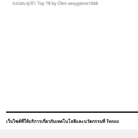
ถอนทะลุเป้า Top 78 by Olen sexygame1688
เว็บไซต์ที่ให้บริการเกี่ยวกับเทคโนโลยีและนวัตกรรมที่ Tenoc