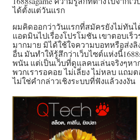
1688sagame ความรู้สึกที่ต่างไปจากเว็บ
ได้ตั้งแต่วันแรก
ผมคิดออกว่าวันแรกที่สมัครยังไม่ทัน
แอดมินไปเรื่องโปรโมชัน เขาตอบเร็ว
มากมาย มิได้ใช้ใจความบอทหรือส่งลิงก
อื่น มันทำให้รู้สึกว่าเว็บไซต์แห่งนี้168
พนัน แต่เป็นเว็บที่ดูแลคนเล่นจริงๆหาก
พวกเรารอคอย ไม่เลี่ยง ไม่หลบ แถม
ไม่ใช่คำกล่าวเชิงระบบที่ฟังแล้วงงงัน