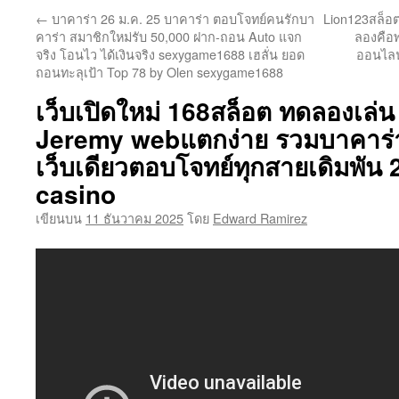
←
บาคาร่า 26 ม.ค. 25 บาคาร่า ตอบโจทย์คนรักบา
Lion123สล็อต 
เนื้อหา
คาร่า สมาชิกใหม่รับ 50,000 ฝาก-ถอน Auto แจก
ลองคือ
จริง โอนไว ได้เงินจริง sexygame1688 เฮลั่น ยอด
ออนไลน์
ถอนทะลุเป้า Top 78 by Olen sexygame1688
เว็บเปิดใหม่ 168สล็อต ทดลองเล่
Jeremy webแตกง่าย รวมบาคาร่า
เว็บเดียวตอบโจทย์ทุกสายเดิมพัน
casino
เขียนบน
11 ธันวาคม 2025
โดย
Edward Ramirez