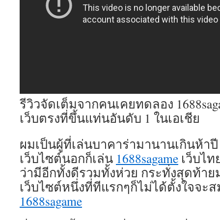
รีวิวจัดเต็มจากคนเคยทดลอง 1688sag
เว็บตรงที่ขึ้นแท่นอันดับ 1 ในเอเชีย
ผมเป็นผู้ที่เล่นบาคาร่ามานานเกินห้าป
เว็บไซต์นอกก็เล่น
1688sagame
เว็บไท
ว่ามีอีกทั้งดีรวมทั้งห่วย กระทั่งสุดท้า
เว็บไซต์หนึ่งที่ทีแรกๆก็ไม่ได้ตั้งใจจะสม
1688sagame