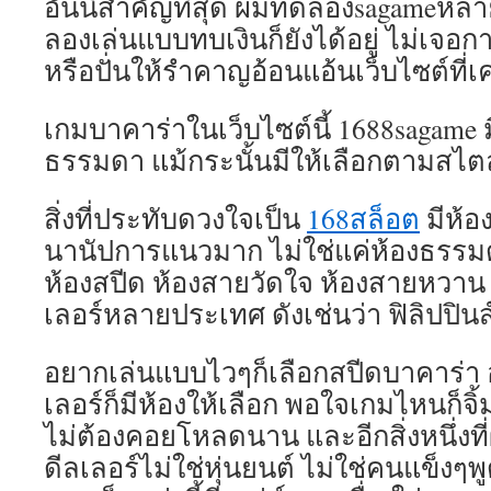
อันนี้สำคัญที่สุด ผมทดลองsagame
ลองเล่นแบบทบเงินก็ยังได้อยู่ ไม่เจอ
หรือปั่นให้รำคาญอ้อนแอ้นเว็บไซต์ที่
เกมบาคาร่าในเว็บไซต์นี้ 1688sagame มิ
ธรรมดา แม้กระนั้นมีให้เลือกตามสไตล
สิ่งที่ประทับดวงใจเป็น
168สล็อต
มีห้อ
นานัปการแนวมาก ไม่ใช่แค่ห้องธรรมดา
ห้องสปีด ห้องสายวัดใจ ห้องสายหวาน 
เลอร์หลายประเทศ ดังเช่นว่า ฟิลิปปินส
อยากเล่นแบบไวๆก็เลือกสปีดบาคาร่า 
เลอร์ก็มีห้องให้เลือก พอใจเกมไหนก็จิ
ไม่ต้องคอยโหลดนาน และอีกสิ่งหนึ่ง
ดีลเลอร์ไม่ใช่หุ่นยนต์ ไม่ใช่คนแข็งๆพ