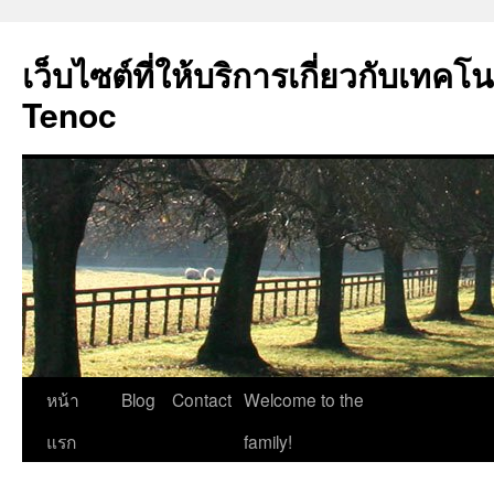
เว็บไซต์ที่ให้บริการเกี่ยวกับเทค
Tenoc
ข้าม
หน้า
Blog
Contact
Welcome to the
ไป
แรก
family!
ยัง