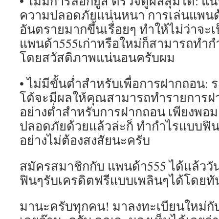
• ไม่มีการล็อกยูส ตรวจดูผลสุ่มได้: 
ความปลอดภัยแน่นหนา การเล่นแพนด้า5
อันตรายมากขึ้นเรื่อยๆ ทำให้ไม่ว่าจะเป็
แพนด้า555เก่าหรือใหม่ก็สามารถทำก
โดยสวัสดิภาพแน่นอนครับผม
• ไม่มีขั้นต่ำสำหรับเพื่อการฝากถอ
โต้จะมีผลให้คุณสามารถทำรายการฝา
อย่างต่ำสำหรับการฝากถอน เพียงพอมา
ปลอดภัยด้วยแล้วล่ะก็ ทำกำไรแบบฟิ
อย่างไม่ต้องสงสัยนะครับ
สมัครสมาชิกกับ แพนด้า555 ได้แล้ววั
ฟินๆรับเครดิตฟรีแบบเพลินๆได้โดยทั
มานะครับทุกคน! มาลงทะเบียนใหม่กับ