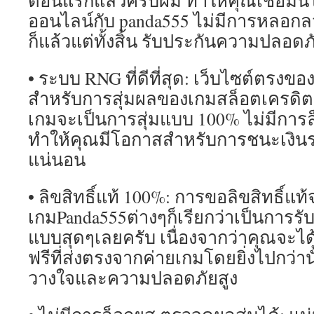
ตอนแรกแล้วครับผม ทำให้คุณเชื่อมั่นไ
ออนไลน์กับ panda555 ไม่มีการหลอก
ก็แล้วแต่ทั้งสิ้น รับประกันความปลอด
• ระบบ RNG ที่ดีที่สุด: เว็บไซต์ตรง
สำหรับการสุ่มผลของเกมสล็อตเครดิต
เกมจะเป็นการสุ่มแบบ 100% ไม่มีการล
ทำให้คุณมีโอกาสสำหรับการชนะเงินร
แน่นอน
• ลิขสิทธิ์แท้ 100%: การขอลิขสิทธิ์แท
เกมPanda555ต่างๆก็เรียกว่าเป็นการร
แบบสุดๆเลยครับ เนื่องจากว่าคุณจะได
ฟรีที่ส่งตรงจากค่ายเกมโดยยิ่งไปกว่าน
วางใจและความปลอดภัยสูง