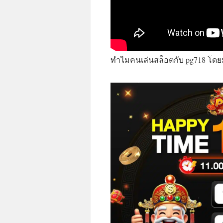
ทำไมคนเล่นสล็อตกับ pg718 โดยมา