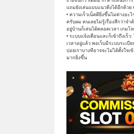
แถมยังเล่นแบบแนวดิ่งได้อีกด้วย
• ความเร็วเน็ตดียิ่งขึ้นไม่ต่างอะ
ครับผม คนเลยไม่รู้เรื่องสึกว่าจำ
อยู่บ้านก็เล่นได้ตลอดเวลา เกมโห
• ระบบแจ้งเตือนและก็เข้าถึงเร็ว: 
เวลาอยู่แล้ว พอเว็บมีระบบระเบีย
บ่อยเราบางทีอาจจะไม่ได้ตั้งใจเข้
มากยิ่งขึ้น