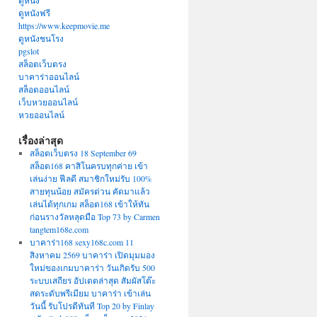
ดูหนัง
ดูหนังฟรี
https://www.keepmovie.me
ดูหนังชนโรง
pgslot
สล็อตเว็บตรง
บาคาร่าออนไลน์
สล็อตออนไลน์
เว็บหวยออนไลน์
หวยออนไลน์
เรื่องล่าสุด
สล็อตเว็บตรง 18 September 69
สล็อต168 คาสิโนครบทุกค่าย เข้า
เล่นง่าย ฟีลดี สมาชิกใหม่รับ 100%
สายทุนน้อย สมัครด่วน คัดมาแล้ว
เล่นได้ทุกเกม สล็อต168 เข้าให้ทัน
ก่อนรางวัลหลุดมือ Top 73 by Carmen
tangtem168e.com
บาคาร่า168 sexy168c.com 11
สิงหาคม 2569 บาคาร่า เปิดมุมมอง
ใหม่ของเกมบาคาร่า วันเกิดรับ 500
ระบบเสถียร อัปเดตล่าสุด สัมผัสโต๊ะ
สดระดับพรีเมียม บาคาร่า เข้าเล่น
วันนี้ รับโปรดีทันที Top 20 by Finlay