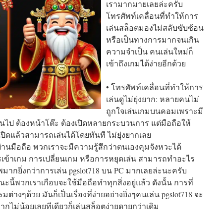
เรามากมายเลยล่ะครับ
โทรศัพท์เคลื่อนที่ทำให้การ
เล่นสล็อตมองไม่สลับซับซ้อน
หรือเป็นทางการมากจนเกิน
ความจำเป็น คนเล่นใหม่ก็
เข้าถึงเกมได้ง่ายอีกด้วย
• โทรศัพท์เคลื่อนที่ทำให้การ
เล่นดูไม่ยุ่งยาก: หลายคนไม่
ถูกใจเล่นเกมบนคอมเพราะมี
กินไป ต้องหน้าโต๊ะ ต้องเปิดหลายกระบวนการ แต่มือถือให้
นเปิดแล้วสามารถเล่นได้โดยทันที ไม่ยุ่งยากเลย
ผ่านมือถือ พวกเราจะมีความรู้สึกว่าตนเองคุมจังหวะได้
การเข้าเกม การเปลี่ยนเกม หรือการหยุดเล่น สามารถทำอะไร
ากยิ่งกว่าการเล่น pgslot718 บน PC มากเลยล่ะนะครับ
ี้พวกเราเกือบจะใช้มือถือทำทุกสิ่งอยู่แล้ว ดังนั้น การที่
ต่างๆด้วย มันก็เป็นเรื่องที่ง่ายอย่างยิ่งๆคนเล่น pgslot718 จะ
ไม่น้อยเลยทีเดียวก็เล่นสล็อตง่ายดายกว่าเดิม