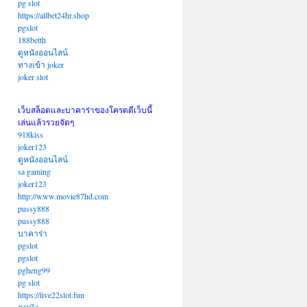
pg slot
https://allbet24hr.shop
pgslot
188betth
ดูหนังออนไลน์
ทางเข้า joker
joker slot
เว็บสล็อตและบาคาร่าของโครตดีเว็บนี้
เล่นแล้วรวยจัดๆ
918kiss
joker123
ดูหนังออนไลน์
sa gaming
joker123
http://www.movie87hd.com
pussy888
pussy888
บาคาร่า
pgslot
pgslot
pgheng99
pg slot
https://live22slot.fun