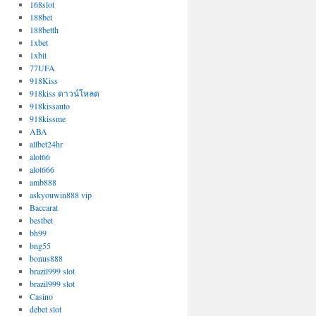
168slot
188bet
188betth
1xbet
1xbit
77UFA
918Kiss
918kiss ดาวน์โหลด
918kissauto
918kissme
ABA
allbet24hr
alot66
alot666
amb888
askyouwin888 vip
Baccarat
bestbet
bh99
bng55
bonus888
brazil999 slot
brazil999 slot
Casino
debet slot