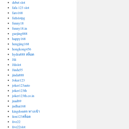
debet slot
fafa 123 slot
faro168
fullslotpg
funny18
funny18.in
gaojing888
happy168
hengjing168
hongkong456
hydra888 สล็อต
Jili
Jilislot
Jinda55
jinda888
Joker123
joker123auto
joker123th
joker123th.co.in
juad69
judhai168
kingdom66 ทางเข้า
lion123สล็อต
live22
live22slot