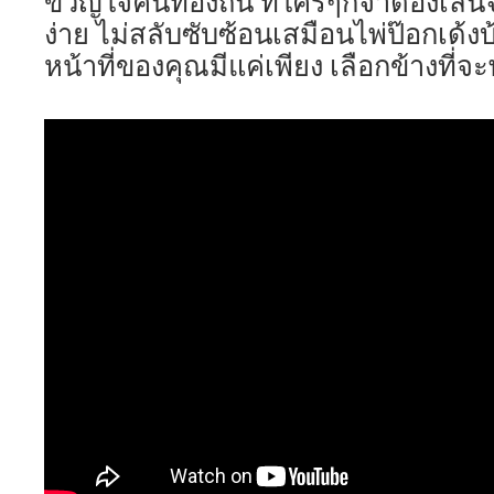
ขวัญใจคนท้องถิ่น ที่ใครๆก็จำต้องเล่
ง่าย ไม่สลับซับซ้อนเสมือนไพ่ป๊อกเด้
หน้าที่ของคุณมีแค่เพียง เลือกข้างที่จ