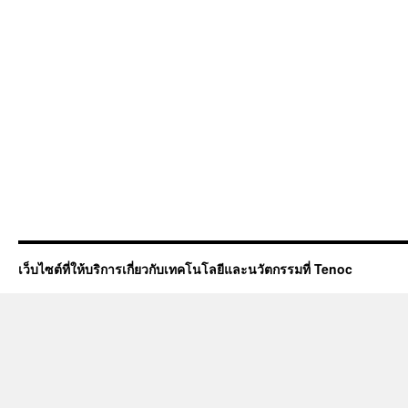
เว็บไซต์ที่ให้บริการเกี่ยวกับเทคโนโลยีและนวัตกรรมที่ Tenoc