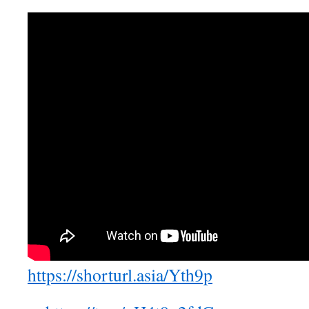
https://shorturl.asia/Yth9p