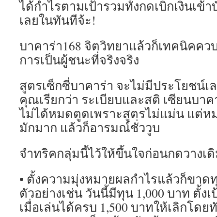
ได้กำไรตามเป้ารวมทั้งกดเบิกเงินเข้าบ
เลยในทันทีจ้ะ!
บาคาร่า168 จิตวิทยาแล้วก็เทคนิคควบคุม
การเป็นผู้ชนะที่จริงจริง
สูตรเซ็กซี่บาคาร่า จะไม่มีประโยชน์เลย
คุณเรียกว่า ระเบียบและสติ เซียนบา
ไม่ได้หมดตูดเพราะสูตรไม่แม่น แต่ห
มักมาก แล้วก็อารมณ์ชั่ววูบ
จำทริคกลุ่มนี้ไว้ให้ขึ้นใจก่อนกดวางเด
• ตั้งความมุ่งหมายผลกำไรแล้วก็ขาดท
ตัวอย่างเช่น วันนี้มีทุน 1,000 บาท ตั้ง
เมื่อเล่นได้ครบ 1,500 บาทให้เลิกโดยท