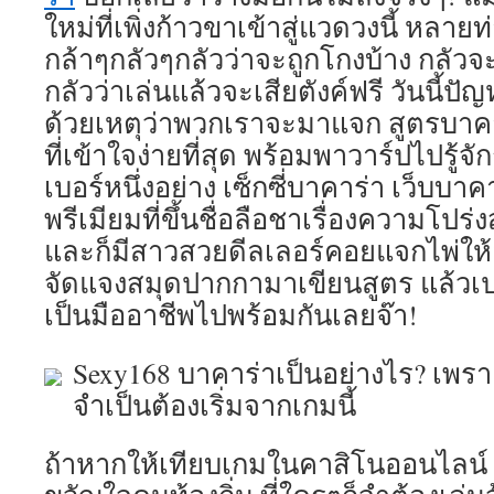
ใหม่ที่เพิ่งก้าวขาเข้าสู่แวดวงนี้ หลาย
กล้าๆกลัวๆกลัวว่าจะถูกโกงบ้าง กลัวจะ
กลัวว่าเล่นแล้วจะเสียตังค์ฟรี วันนี้ป
ด้วยเหตุว่าพวกเราจะมาแจก สูตรบาคา
ที่เข้าใจง่ายที่สุด พร้อมพาวาร์ปไปรู้จั
เบอร์หนึ่งอย่าง เซ็กซี่บาคาร่า เว็บบาค
พรีเมียมที่ขึ้นชื่อลือชาเรื่องความโป
และก็มีสาวสวยดีลเลอร์คอยแจกไพ่ให้
จัดแจงสมุดปากกามาเขียนสูตร แล้วเปลี
เป็นมืออาชีพไปพร้อมกันเลยจ๊า!
Sexy168 บาคาร่าเป็นอย่างไร? เพร
จำเป็นต้องเริ่มจากเกมนี้
ถ้าหากให้เทียบเกมในคาสิโนออนไลน์ 