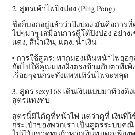
2. สูตรเค้าไพ่ปิงปอง (Ping Pong)
ชื่อก็บอกอยู่แล้วว่าปิงปอง มันคือการท
ไปๆมาๆ เสมือนการตีโต้ปิงปอง อย่างเช่
แดง, สีน้ำเงิน, แดง, น้ำเงิน
• การใช้สูตร: หากมองเห็นหน้าไพ่ออกส
ถัดไปให้คุณแทงฝั่งตรงข้ามกับตาที่เพ
เรื่อยๆจนกระทั่งแพทเทิร์นไพ่จะหลุด
3. สูตร sexy168 เดินเงินแบบมาท้วงติง
สูตรแทงทบ
สูตรนี้มิได้ดูที่หน้าไพ่ แต่ว่าดูที่ เงินท
กระเป๋าของพวกเรา เป็นสูตรระบบคณิต
ไม่มีวันขาดทุนถ้าหากเงินทุนดกเพียง