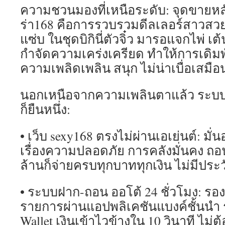
ความชวนมองที่เหนือระดับ: จุดขายหล
ร่า168 คือการรวบรวมดีลเลอร์สาวสวย
แซ่บ ในชุดบิกินี่ตัวจิ๋ว มารอแจกไพ่ เต
กำจัดความเคร่งเครียด ทำให้การเดิม
ความเพลิดเพลิน สนุก ไม่น่าเบื่อเสมื
นอกเหนือจากความเพลินตาแล้ว ระบบ
ก็ยืนหนึ่ง:
• เว็บ sexy168 ตรงไม่ผ่านเอเย่นต์: มั่
เรื่องความปลอดภัย การคลังมั่นคง ถ
ล้านก็จ่ายครบทุกบาททุกเงิน ไม่มีประวั
• ระบบฝาก-ถอน ออโต้ 24 ชั่วโมง: ร
รายการผ่านแอปพลิเคชันแบงค์ชั้นนำ ร
Wallet เงินเข้าไวข้างใน 10 วินาที ไม