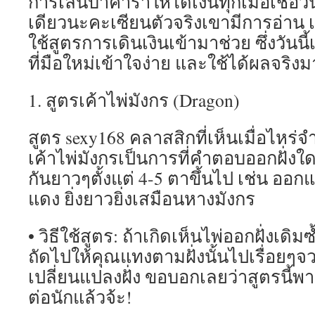
การเล่นบาคาร่าให้ได้เงินทุกเมื่อเชื่อวัน
เดียวนะคะเซียนตัวจริงเขามีการอ่าน เค
ใช้สูตรการเดินเงินเข้ามาช่วย ซึ่งวันน
ที่มือใหม่เข้าใจง่าย และใช้ได้ผลจริง
1. สูตรเค้าไพ่มังกร (Dragon)
สูตร sexy168 คลาสสิกที่เห็นเมื่อไหร่
เค้าไพ่มังกรเป็นการที่คำตอบออกฝั่งใดฝั
กันยาวๆตั้งแต่ 4-5 ตาขึ้นไป เช่น ออ
แดง ยิ่งยาวยิ่งเสมือนหางมังกร
• วิธีใช้สูตร: ถ้าเกิดเห็นไพ่ออกฝั่งเดิ
ถัดไปให้คุณแทงตามฝั่งนั้นไปเรื่อยๆจ
เปลี่ยนแปลงฝั่ง ขอบอกเลยว่าสูตรนี
ต่อนักแล้วจ้ะ!