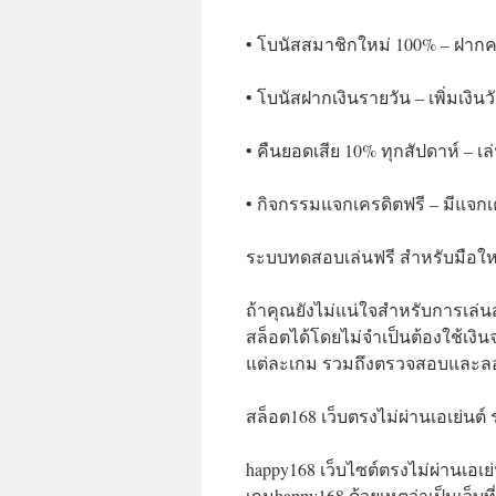
• โบนัสสมาชิกใหม่ 100% – ฝากครั
• โบนัสฝากเงินรายวัน – เพิ่มเงินว
• คืนยอดเสีย 10% ทุกสัปดาห์ – เล่
• กิจกรรมแจกเครดิตฟรี – มีแจกเ
ระบบทดสอบเล่นฟรี สำหรับมือให
ถ้าคุณยังไม่แน่ใจสำหรับการเล่
สล็อตได้โดยไม่จำเป็นต้องใช้เงิ
แต่ละเกม รวมถึงตรวจสอบและลองใ
สล็อต168 เว็บตรงไม่ผ่านเอเย่นต์ ร
happy168 เว็บไซต์ตรงไม่ผ่านเอเย่
เกมhappy168 ด้วยเหตุว่าเป็นเว็บที