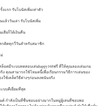
้งแรก รับโบนัสเพิ่มเท่าตัว
ันแล้ววันเล่า รับโบนัสเพิ่ม
นเสียก็ได้เงินคืน
ครดิตทุกวี่วันสำหรับสมาชิก
ม่
นสล็อตมีระบบทดสอบเล่นhappy168ฟรี ที่ให้คุณลองเล่นเกม
นจริง คุณสามารถใช้โหมดนี้เพื่อเรียนกรรมวิธีการเล่นของ
ช้เคล็ดวิธีต่างๆก่อนลงพนันจริง
ะบบดีเยี่ยมที่สุด
นต์ กำลังเป็นที่ชื่นชอบอย่างมากในหมู่ผู้เล่นที่ชอบพอ
่ให้บริการโดยตรง ไม่ต้องผ่านผู้แทนหรือเอเย่นต์ ทำให้เชื่อมั่น