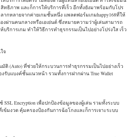
ิทธิภาพ และก็การให้บริการที่เร็ว อีกทั้งยังมาพร้อมกับโปร
่หลากหลายจากค่ายเกมชั้นหนึ่ง แพลตฟอร์มเกมhappy168ที่ให้
้องผ่านคนกลางหรือเอเย่นต์ ซึ่งหมายความว่าผู้เล่นสามารถ
ให้บริการเกม ทำให้วิธีการทำธุรกรรมเป็นไปอย่างโปร่งใส เร็ว
นใจ
ัติ (Auto) ที่ช่วยให้กระบวนการทำธุรกรรมเป็นไปอย่างเร็ว
งรองรับแบงค์ชั้นแนวหน้า รวมทั้งการฝากผ่าน True Wallet
ช้ SSL Encryption เพื่อปกป้องข้อมูลของผู้เล่น รวมทั้งระบบ
่เข้มงวด คุ้มครองป้องกันการฉ้อโกงและก็การเจาะระบบ