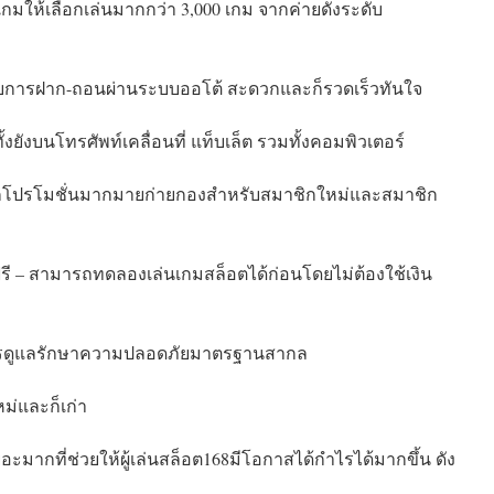
กมให้เลือกเล่นมากกว่า 3,000 เกม จากค่ายดังระดับ
ับการฝาก-ถอนผ่านระบบออโต้ สะดวกและก็รวดเร็วทันใจ
้งยังบนโทรศัพท์เคลื่อนที่ แท็บเล็ต รวมทั้งคอมพิวเตอร์
ละก็โปรโมชั่นมากมายก่ายกองสำหรับสมาชิกใหม่และสมาชิก
ี – สามารถทดลองเล่นเกมสล็อตได้ก่อนโดยไม่ต้องใช้เงิน
การดูแลรักษาความปลอดภัยมาตรฐานสากล
ม่และก็เก่า
อะมากที่ช่วยให้ผู้เล่นสล็อต168มีโอกาสได้กำไรได้มากขึ้น ดัง