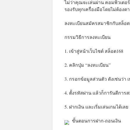
ไม่ว่าคุณจะเล่นผ่าน คอมพิวเตอ
รองรับทุกเครื่องมือโดยไม่ต้องด
ลงทะเบียนสมัครสมาชิกกับสล็อต16
กรรมวิธีการลงทะเบียน
1. เข้าสู่หน้าเว็บไซต์ สล็อต168
2. คลิกปุ่ม “ลงทะเบียน”
3. กรอกข้อมูลส่วนตัว ดังเช่นว่า
4. ตั้งรหัสผ่าน แล้วก็การันตีการ
5. ฝากเงิน และเริ่มเล่นเกมได้เลย
ขั้นตอนการฝาก-ถอนเงิน