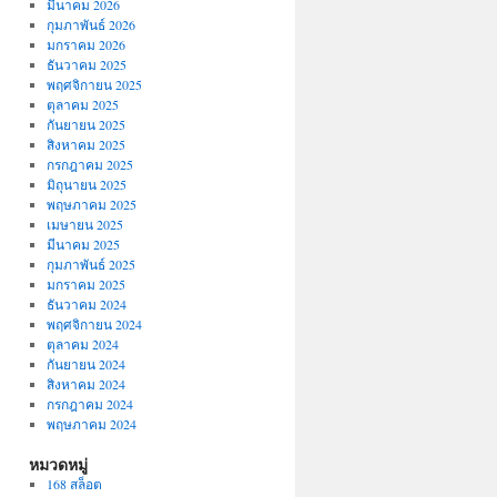
มีนาคม 2026
กุมภาพันธ์ 2026
มกราคม 2026
ธันวาคม 2025
พฤศจิกายน 2025
ตุลาคม 2025
กันยายน 2025
สิงหาคม 2025
กรกฎาคม 2025
มิถุนายน 2025
พฤษภาคม 2025
เมษายน 2025
มีนาคม 2025
กุมภาพันธ์ 2025
มกราคม 2025
ธันวาคม 2024
พฤศจิกายน 2024
ตุลาคม 2024
กันยายน 2024
สิงหาคม 2024
กรกฎาคม 2024
พฤษภาคม 2024
หมวดหมู่
168 สล็อต