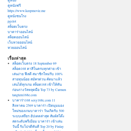
ดูหนัง
ดูหนังฟรี
https://www.keepmovie.me
ดูหนังชนโรง
pgslot
สล็อตเว็บตรง
บาคาร่าออนไลน์
สล็อตออนไลน์
เว็บหวยออนไลน์
หวยออนไลน์
เรื่องล่าสุด
สล็อตเว็บตรง 18 September 69
สล็อต168 คาสิโนครบทุกค่าย เข้า
เล่นง่าย ฟีลดี สมาชิกใหม่รับ 100%
สายทุนน้อย สมัครด่วน คัดมาแล้ว
เล่นได้ทุกเกม สล็อต168 เข้าให้ทัน
ก่อนรางวัลหลุดมือ Top 73 by Carmen
tangtem168e.com
บาคาร่า168 sexy168c.com 11
สิงหาคม 2569 บาคาร่า เปิดมุมมอง
ใหม่ของเกมบาคาร่า วันเกิดรับ 500
ระบบเสถียร อัปเดตล่าสุด สัมผัสโต๊ะ
สดระดับพรีเมียม บาคาร่า เข้าเล่น
วันนี้ รับโปรดีทันที Top 20 by Finlay