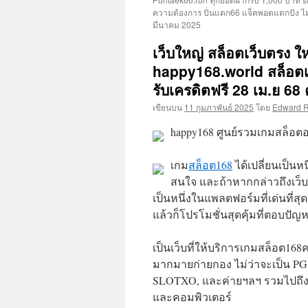
ความต้องการ ปั่นแตก66 แจ็คพอตแตกปัง ไม
เนื้อหา
มีนาคม 2025
เว็บใหญ่ สล็อตเว็บตรง 
happy168.world สล็อตเว
รับเครดิตฟรี 28 เม.ย 68
เขียนบน
11 กุมภาพันธ์ 2025
โดย
Edward R
happy168 ศูนย์รวมเกมสล็อตอ
เกม
สล็อต168
ได้เปลี่ยนเป็นห
สนใจ และถ้าหากกล่าวถึงเว็บ
เป็นหนึ่งในแพลตฟอร์มที่เด่นที่
แล้วก็โปรโมชั่นสุดคุ้มที่ตอบปัญ
เป็นเว็บที่ให้บริการเกมสล็อต168ค
มากมายก่ายกอง ไม่ว่าจะเป็น
SLOTXO, และค่ายฯลฯ รวมไปถึงระ
และคอมพิวเตอร์