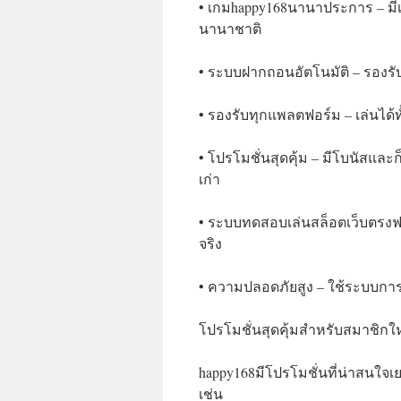
• เกมhappy168นานาประการ – มีเ
นานาชาติ
• ระบบฝากถอนอัตโนมัติ – รองร
• รองรับทุกแพลตฟอร์ม – เล่นได้ทั
• โปรโมชั่นสุดคุ้ม – มีโบนัสแ
เก่า
• ระบบทดสอบเล่นสล็อตเว็บตรงฟร
จริง
• ความปลอดภัยสูง – ใช้ระบบ
โปรโมชั่นสุดคุ้มสำหรับสมาชิกให
happy168มีโปรโมชั่นที่น่าสนใจเย
เช่น