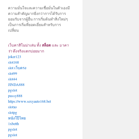
ความมั่นใจและความเชื่อมั่นในตัวเองมี
ความสำคัญมากยิ่งกว่าการได้รับการ
ยอมรับจากผู้อื่น การเริ่มต้นทำสิ่งใหม่ๆ
เป็นการเริ่มที่ยอดเยี่ยมสำหรับการ
เปลี่ยน
เว็บคาสิโนน่าเล่น ทั้ง
สล็อต
และ
บาคา
ร่า
ตึงจริงแตกบ่อยมาก
joker123
slot168
slot เว็บตรง
slot99
slot44
JINDA888
pgslot
pussy888
https://www.sexyauto168.bet
slotxo
slotpg
หนังโป๊ไทย
1xbetth
pgslot
pgslot