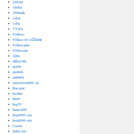
168slot
188bet
188betth
1xbet
1xbit
77UFA
918Kiss
918kiss ดาวน์โหลด
918kissauto
918kissme
ABA
allbet24hr
alot66
alot666
amb888
askyouwin888 vip
Baccarat
bestbet
bh99
bng55
bonus888
brazil999 slot
brazil999 slot
Casino
debet slot