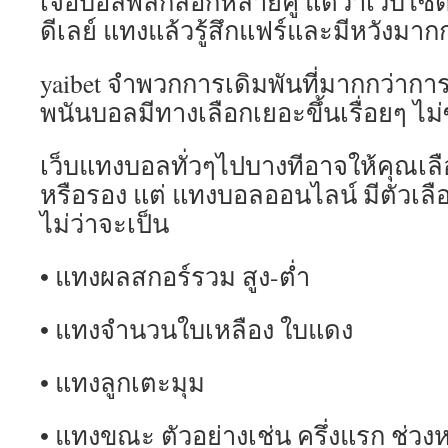
เจอบอลพลิกล็อกหลายคู่ แต่ว่าเว็บไซต
ดีเลย์ แทงแล้วรู้สึกแฟร์และมีหวังมากก
yaibet จำพวกการเดิมพันที่มากกว่าก
พนันบอลมีทางเลือกเยอะขึ้นเรื่อยๆ ไม
เว็บแทงบอลทั่วๆไปบางทีอาจให้คุณเลือ
หรือรอง แต่ แทงบอลออนไลน์ มีตัวเล
ไม่ว่าจะเป็น
• แทงผลสกอร์รวม สูง-ต่ำ
• แทงจำนวนใบเหลือง ใบแดง
• แทงลูกเตะมุม
• แทงขณะ ตัวอย่างเช่น ครึ่งแรก ช่วงห