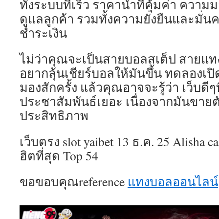
ทั้งระบบที่เร็ว ราคาน้ำที่คุ้มค่า ค
ดูแลลูกค้า รวมทั้งความยั่งยืนและมั่น
ชำระเงิน
ไม่ว่าคุณจะเป็นสายบอลสเต็ป สายแทง
อยากลุ้นเชียร์บอลให้มันขึ้น ทดลองเปิ
มองสักครั้ง แล้วคุณอาจจะรู้ว่า เว็บดีๆ
ประชาสัมพันธ์เยอะ เนื่องจากมันขายต
ประสิทธิภาพ
เว็บตรง slot yaibet 13 ธ.ค. 25 Alisha cas
ฮิตที่สุด Top 54
ขอขอบคุณreference
แทงบอลออนไลน์