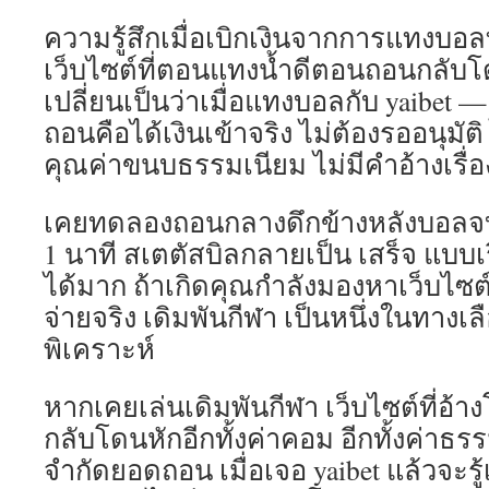
ความรู้สึกเมื่อเบิกเงินจากการแทงบอลท
เว็บไซต์ที่ตอนแทงน้ำดีตอนถอนกลับโด
เปลี่ยนเป็นว่าเมื่อแทงบอลกับ yaibet
ถอนคือได้เงินเข้าจริง ไม่ต้องรออนุมัติ 
คุณค่าขนบธรรมเนียม ไม่มีคำอ้างเรื่อ
เคยทดลองถอนกลางดึกข้างหลังบอลจบ เ
1 นาที สเตตัสบิลกลายเป็น เสร็จ แบบเร
ได้มาก ถ้าเกิดคุณกำลังมองหาเว็บไซต์ท
จ่ายจริง เดิมพันกีฬา เป็นหนึ่งในทางเล
พิเคราะห์
หากเคยเล่นเดิมพันกีฬา เว็บไซต์ที่อ้า
กลับโดนหักอีกทั้งค่าคอม อีกทั้งค่าธ
จำกัดยอดถอน เมื่อเจอ yaibet แล้วจะรู้