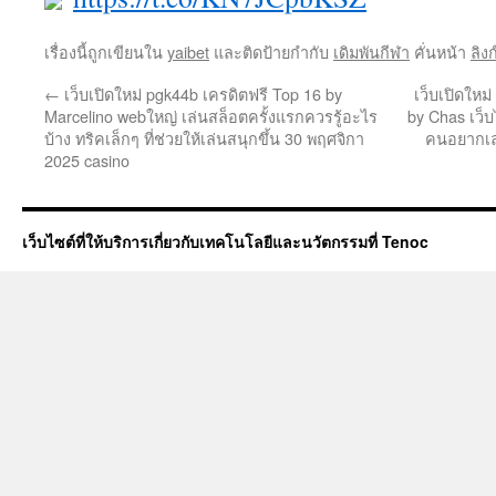
เรื่องนี้ถูกเขียนใน
yaibet
และติดป้ายกำกับ
เดิมพันกีฬา
คั่นหน้า
ลิง
←
เว็บเปิดใหม่ pgk44b เครดิตฟรี Top 16 by
เว็บเปิดใหม
Marcelino webใหญ่ เล่นสล็อตครั้งแรกควรรู้อะไร
by Chas เว็
บ้าง ทริคเล็กๆ ที่ช่วยให้เล่นสนุกขึ้น 30 พฤศจิกา
คนอยากเล่
2025 casino
เว็บไซต์ที่ให้บริการเกี่ยวกับเทคโนโลยีและนวัตกรรมที่ Tenoc