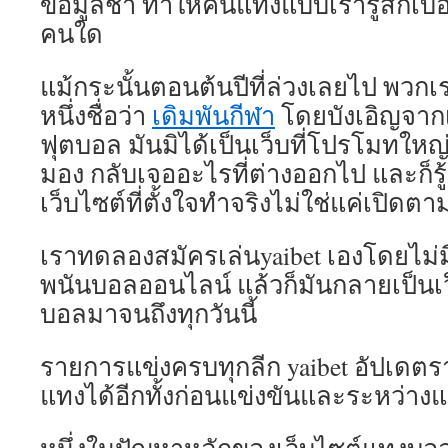
ข้อมูลช้า ทำให้คนแทงแบบเรารู้สึกเบ
คนใด
แม้กระนั้นตอนต้นปีที่ล่วงเลยไป พวกเรา
หนึ่งชื่อว่า
เดิมพันกีฬา
โดยบังเอิญจากเพ
ฟุตบอล มันมิได้เป็นเว็บที่โปรโมทใหญ
มอง กลับเจออะไรที่ต่างออกไป และก็รู้
เว็บไซต์ที่ตั้งใจทำจริงไม่ใช่แค่เปิด
เราทดลองสมัครเล่นyaibet เองโดยไม่ม
พนันบอลออนไลน์ แล้วก็มันกลายเป็นเว็
บอลมาจนถึงทุกวันนี้
รายการแข่งครบทุกลีก yaibet อัปเดตราค
แทงได้อีกทั้งก่อนแข่งขันและระหว่า