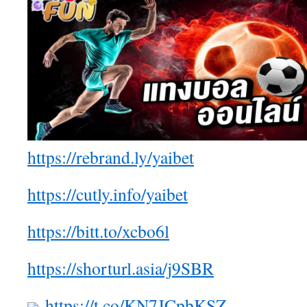
https://rebrand.ly/yaibet
https://cutly.info/yaibet
https://bitt.to/xcbo6l
https://shorturl.asia/j9SBR
https://t.co/KN7JCpbKSZ