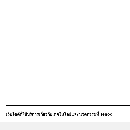
เว็บไซต์ที่ให้บริการเกี่ยวกับเทคโนโลยีและนวัตกรรมที่ Tenoc