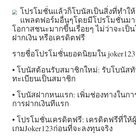
โปรโมชั่นแล้วก็โบนัสเป็นสิ่งที่ทำให
แพลตฟอร์มอื่นๆโดยมีโปรโมชั่นมากที่
โอกาสชนะมากขึ้นเรื่อยๆ ไม่ว่าจะเป็น
ฝากเงิน หรือเครดิตฟรี
รายชื่อโปรโมชั่นยอดนิยมใน joker123
• โบนัสต้อนรับสมาชิกใหม่: รับโบนัสท
ทะเบียนเป็นสมาชิก
• โบนัสฝากหนแรก: เพิ่มช่องทางในก
การฝากเงินทีแรก
• โปรโมชั่นเครดิตฟรี: เครดิตฟรีที่ให้ผ
เกมJoker123ก่อนที่จะลงทุนจริง