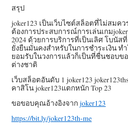
สรุป
joker123 เป็นเว็บไซต์สล็อตที่ไม่สมค
ต้องการประสบการณ์การเล่นเกมjoker123ท
2024 ด้วยการบริการที่เป็นเลิศ โบนัสท
ยั่งยืนมั่นคงสำหรับในการชำระเงิน ทำให
ยอมรับในวงการแล้วก็เป็นที่ชื่นชอบขอ
ต่างชาติ
เว็บสล็อตอันดับ 1 joker123 joker123th
คาสิโน joker123แตกหนัก Top 23
ขอขอบคุณอ้างอิงจาก
joker123
https://bit.ly/joker123th-me