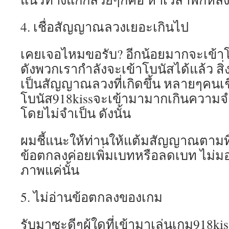
4. เชื่อสัญญาณลวงเยอะเกินไป
เคยเจอไหมขอรับ? อีกน้อยมากจะเข้าโบ
ดังพวกเรากำลังจะเข้าโบนัสได้แล้ว สิ่
เป็นสัญญาณลวงที่เกิดขึ้น หลายๆคนเช
โบนัส918kissจะเข้ามามากเกินความจำ
โดยไม่จำเป็น ดังนั้น
ผมชี้แนะให้ท่านให้แต้มสัญญาณตามท
ข้อตกลงค่อยเพิ่มเบทหรือลดเบท ไม่มอง
ภาพแค่นั้น
5. ไม่อ่านข้อตกลงของเกม
รับมาซะดีๆผู้ใดที่เข้ามาเล่นเกม918ki