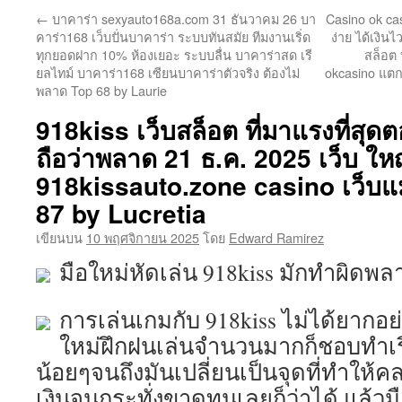
←
บาคาร่า sexyauto168a.com 31 ธันวาคม 26 บา
Casino ok ca
เนื้อหา
คาร่า168 เว็บปั่นบาคาร่า ระบบทันสมัย ทีมงานเริ่ด
ง่าย ได้เงินไ
ทุกยอดฝาก 10% ห้องเยอะ ระบบลื่น บาคาร่าสด เรี
สล็อต 
ยลไทม์ บาคาร่า168 เซียนบาคาร่าตัวจริง ต้องไม่
okcasino แตกเ
พลาด Top 68 by Laurie
918kiss เว็บสล็อต ที่มาแรงที่สุดต
ถือว่าพลาด 21 ธ.ค. 2025 เว็บ ให
918kissauto.zone casino เว็บแม่
87 by Lucretia
เขียนบน
10 พฤศจิกายน 2025
โดย
Edward Ramirez
มือใหม่หัดเล่น 918kiss มักทำผิดพ
การเล่นเกมกับ 918kiss ไม่ได้ยากอย่า
ใหม่ฝึกฝนเล่นจำนวนมากก็ชอบทำเรื
น้อยๆจนถึงมันเปลี่ยนเป็นจุดที่ทำใ
เงินจนกระทั่งขาดทุนเลยก็ว่าได้ แล้วมื