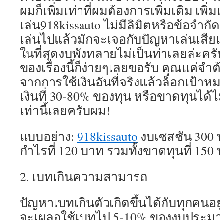
ผมก็เพิ่มเท่าที่ผมต้องการเพิ่มเติม เพิ่
เล่น918kissauto ไม่มีลิมิตหรือข้อจำกั
เล่นไปแล้วมักจะเจอกับปัญหาเล่นเสีย
ในที่สุดงบพังทลายไม่เป็นท่าเลยล่ะค
ของเรื่องนี้ก็ง่ายๆเลยขอรับ คุณแค่
จากการใช้เงินอันที่จริงแล้วล็อกเป้
เงินที่ 30-80% ของทุน หรือขาดทุนได้ไ
เท่านี้เลยครับผม!
แบบอย่าง:
918kissauto
งบเซสชัน 300 
กำไรที่ 120 บาท รวมทั้งขาดทุนที่ 150 
2. เบทเกินความสามารถ
ปัญหาเบทเกินตัวเกิดขึ้นได้กับทุกคนอ
จะเผลอใช้เบทไป 5-10% ของงบประม