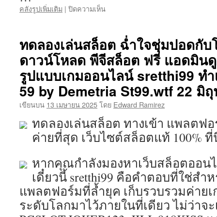
บน
คลังรูปเพิ่มเติม
|
ปิดความเห็น
casino
เว็บ
ตรง
ทดลองเล่นสล็อต ฉ่ำใจชุ่มปอดกับโ
pgslot
ดาวน์โหลด พีจีสล็อต ฟรี แอดมินด
เครดิต
ฟรี
รูปแบบเกมออนไลน์ sretthi99 ทำเ
Top
17
59 by Demetria St99.wtf 22 มิถ
by
เขียนบน
13 เมษายน 2025
โดย
Edward Ramirez
Aja
สล็อต
ทดลองเล่นสล็อต ทางเข้า แพลตฟอร
Fancysymbol.com
ค่ายที่สุด เว็บไซต์สล็อตแท้ 100% ที่นี
7
fullslotpg
websiteแจก
หากคุณกำลังมองหาเว็บสล็อตออนไลน์
หนัก
PGSLOT
เดี๋ยวนี้ sretthi99 คือคำตอบที่ใช่ส
ทาง
แพลตฟอร์มที่ล้ำยุค เก็บรวบรวมค่ายเก
เข้า
ระดับโลกมาไว้ภายในที่เดียว ไม่ว่าจ
ล่าสุด
เล่น