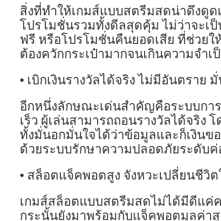
สิ่งที่ทำให้เกมส์แบบสตรีมสดน่าดึงดูดเ
โปรโมชั่นรวมทั้งดีลสุดคุ้ม ไม่ว่าจะเ
ฟรี หรือโปรโมชั่นคืนยอดเสีย ที่ช่วยให้
ต้องควักกระเป๋ามากจนเกินความจำเป
• เบิกเงินรางวัลได้จริง ไม่มีอันตราย ม
อีกหนึ่งลักษณะเด่นสำคัญคือระบบการ
เร็ว ผู้เล่นสามารถถอนรางวัลได้จริง
ทั้งมั่นอกมั่นใจได้ว่าข้อมูลและก็เงิ
ด้วยระบบรักษาความปลอดภัยระดับค่อ
• สล็อตแจ็คพอตสูง จังหวะเปลี่ยนชีวิ
เกมส์สล็อตแบบสตรีมสดไม่ได้มีดีแค
กระนั้นยังมาพร้อมกับแจ็คพอตมูลค่าสู