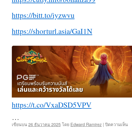
https://bitt.to/iyzwvu
https://shorturl.asia/GaI1N
https://t.co/VxaDSD5VPV
…
บ
เขียนบน
26 ธันวาคม 2025
โดย
Edward Ramirez
|
ปิดความเห็น
เว