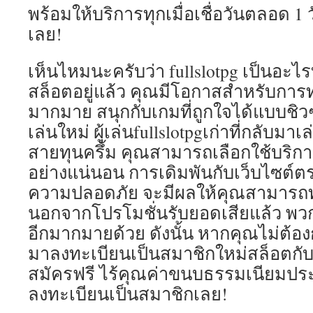
พร้อมให้บริการทุกเมื่อเชื่อวันตลอด 1
เลย!
เห็นไหมนะครับว่า fullslotpg เป็นอะไร
สล็อตอยู่แล้ว คุณมีโอกาสสำหรับการ
มากมาย สนุกกับเกมที่ถูกใจได้แบบชิวๆไ
เล่นใหม่ ผู้เล่นfullslotpgเก่าที่กลับมา
สายทุนครึ้ม คุณสามารถเลือกใช้บริการ
อย่างแน่นอน การเดิมพันกับเว็บไซต์ตร
ความปลอดภัย จะมีผลให้คุณสามารถท
นอกจากโปรโมชั่นรับยอดเสียแล้ว พวกเ
อีกมากมายด้วย ดังนั้น หากคุณไม่ต้
มาลงทะเบียนเป็นสมาชิกใหม่สล็อตกั
สมัครฟรี ไร้คุณค่าขนบธรรมเนียมประ
ลงทะเบียนเป็นสมาชิกเลย!