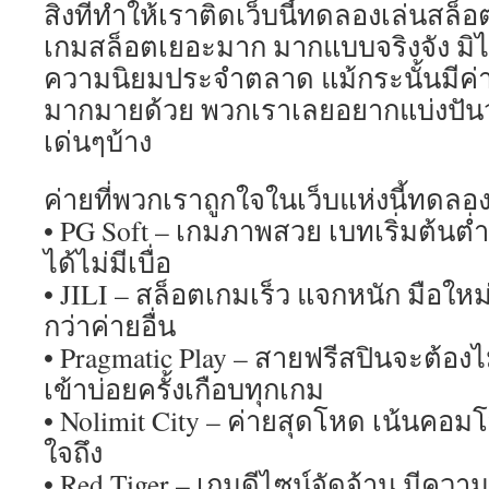
สิ่งที่ทำให้เราติดเว็บนี้ทดลองเล่นสล็อ
เกมสล็อตเยอะมาก มากแบบจริงจัง มิได้
ความนิยมประจำตลาด แม้กระนั้นมีค่า
มากมายด้วย พวกเราเลยอยากแบ่งปันว
เด่นๆบ้าง
ค่ายที่พวกเราถูกใจในเว็บแห่งนี้ทดลอง
• PG Soft – เกมภาพสวย เบทเริ่มต้นต่ำ
ได้ไม่มีเบื่อ
• JILI – สล็อตเกมเร็ว แจกหนัก มือให
กว่าค่ายอื่น
• Pragmatic Play – สายฟรีสปินจะต้องไ
เข้าบ่อยครั้งเกือบทุกเกม
• Nolimit City – ค่ายสุดโหด เน้นคอ
ใจถึง
• Red Tiger – เกมดีไซน์จัดจ้าน มีค