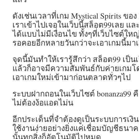
ดังเช่นเวลาที่เกม Mystical Spirits ของ
เราเข้าไปเจอในเว็บนี้สล็อต99เลย แล
ได้แบบไม่มีเงื่อนไข ทั้งๆที่เว็บไซต์ใ
รอคอยอีกหลายวันกว่าจะเอาเกมนี้มาเ
จุดนี้มันทำให้เรารู้สึกว่า สล็อต99 เป็นเ
แล้วก็อาจมีความสัมพันธ์กับค่ายเกม
เอาเกมใหม่เข้ามาก่อนตลาดทั่วๆไป
ระบบฝากถอนในเว็บไซต์ bonanza99 คือ
ไม่ต้องง้อแอดไม่น
อีกประเด็นที่จำต้องดูเป็นระบบการเง
ใช้งานง่ายอย่างยิ่งแค่เชื่อมบัญชีธน
นั้นทุกสิ่งก็อัตโนมัติไปหมด