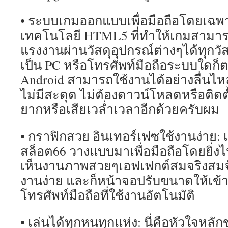
• ระบบเกมออกแบบเพื่อมือถือโดยเฉพาะอ
เทคโนโลยี HTML5 ที่ทำให้เกมสามาร
แรงงานผ่านวัสดุอุปกรณ์ต่างๆได้ทุกวัส
เป็น PC หรือโทรศัพท์มือถือระบบใดก็ตา
Android สามารถใช้งานได้อย่างลื่นไ
ไม่มีสะดุด ไม่ต้องดาวน์โหลดหรือติดตั
ยากหรือเสียเวล่ำเวลาอีกด้วยครับผม
• กราฟิกสวย อินเทอร์เฟซใช้งานง่าย: เ
สล็อต66 วางแบบมาเพื่อมือถือโดยยิ่งไ
เห็นงานภาพสวยๆเอฟเฟกต์สมจริงสมจัง 
งานง่าย และก็หน้าจอปรับขนาดให้เข
โทรศัพท์มือถือที่ใช้งานอัตโนมัติ
• เล่นได้ทุกหนทุกแห่ง: นี่คือหัวใจหลั