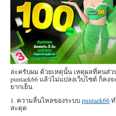
ล่ะครับผม ด้วยเหตุนั้น เหตุผลที่คนส
puntaek66 แล้วไม่แปลงเว็บไซต์ ก็คง
ยากเย็น
1. ความลื่นไหลของระบบ
puntaek66
ทำ
สะดุด