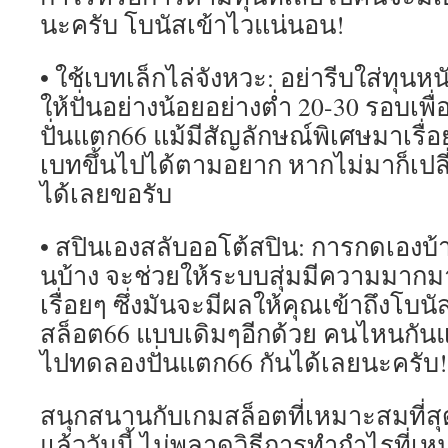
นะครับ โบนัสเข้าไวแน่นอน!
• ใช้เบทเล็กไล่จังหวะ: อย่ารีบใส่ทุนหน
ให้ปั่นอย่างน้อยอย่างต่ำ 20-30 รอบเพ
ปั่นแตก66 แม้มีสัญลักษณ์พิเศษมาเรื่
เบทขึ้นไปได้ตามอยาก หากไม่มาก็เปล
ได้เลยขอรับ
• สปินเองสลับออโต้สปิน: การกดเองบ้
นบ้าง จะช่วยให้ระบบสุ่มมีความมาก
เรื่อยๆ ซึ่งมันจะมีผลให้คุณเข้าถึงโบน
สล็อต66 แบบเดิมๆอีกด้วย คนไหนกันแน
ไปทดลองปั่นแตก66 กันได้เลยนะครับ!
สนุกสนานกับเกมสล็อตที่เหมาะสมที่สุ
แล้ววันนี้ ไม่พลาดวิธีการทำกำไรที่เหม