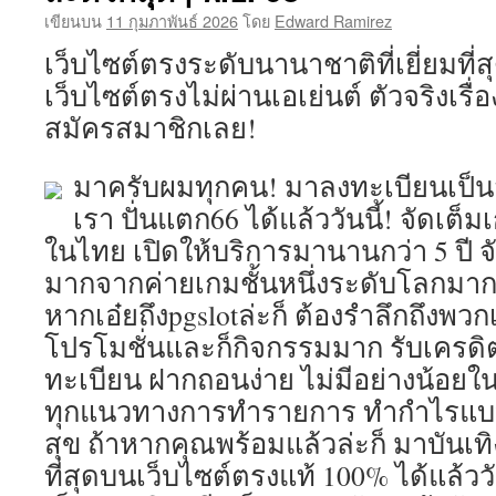
เขียนบน
11 กุมภาพันธ์ 2026
โดย
Edward Ramirez
สล็อต
เว็บ
เว็บไซต์ตรงระดับนานาชาติที่เยี่ยมที่สุ
นี้
เว็บไซต์ตรงไม่ผ่านเอเย่นต์ ตัวจริงเรื
บอก
เลย
สมัครสมาชิกเลย!
ว่า
เกิน
คาด
มาครับผมทุกคน! มาลงทะเบียนเป็น
ทุก
เรา ปั่นแตก66 ได้แล้ววันนี้! จัดเต็
อย่าง
ในไทย เปิดให้บริการมานานกว่า 5 ปี 
คา
สิโน
มากจากค่ายเกมชั้นหนึ่งระดับโลกมากยิ
เว็บ
หากเอ๋ยถึงpgslotล่ะก็ ต้องรำลึกถึงพวก
แม่
เครดิต
โปรโมชั่นและก็กิจกรรมมาก รับเครดิตฟ
ฟรี
ทะเบียน ฝากถอนง่าย ไม่มีอย่างน้อ
Top
29
ทุกแนวทางการทำรายการ ทำกำไรแบบ
by
สุข ถ้าหากคุณพร้อมแล้วล่ะก็ มาบันเทิ
Maxin
punta
ที่สุดบนเว็บไซต์ตรงแท้ 100% ได้แล้ววั
22