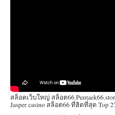
สล็อตเว็บใหญ่ สล็อต66 Puntaek66.sto
Jasper casino สล็อต66 ที่ฮิตที่สุด Top 2