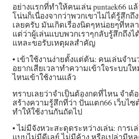
อย่างแรกที่ทำให้คนเล่น puntaek66 แล
โน่นก็เนื่องจากว่าพวกเขาไม่ได้รู้สึก
เลยครับ มันเกิดเรื่องนิดๆหน่อยๆที่หล
แต่ว่าผู้เล่นแบบพวกเราๆกลับรู้สึกถึงได้
แหละขอรับเหตุผลสำคัญ
• เข้าใช้งานง่ายตั้งแต่ต้น: คนเล่นจำ
อยากเสียเวลาทำความเข้าใจระบบใหม่ที
ไหนเข้าใช้งานแล้ว
ทราบเลยว่าจำเป็นต้องกดที่ไหน จำต้องเ
สร้างความรู้สึกที่ว่า ปั่นแตก66 เว็บไซ
ทำให้ใช้งานกันถัดไป
• ไม่มีจังหวะสะดุดระหว่างเล่น: การเล่น
แบบไม่มีดีเลย์ ไม่มีค้าง หรือเปล่ามีห