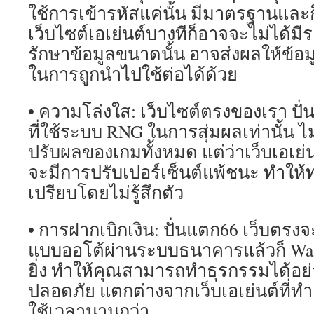
ใช้การเข้ารหัสแค่นั้น มีมาตรฐานแล
เว็บไซต์เอเย่นต์บางทีก็อาจจะไม่ได้ม
รักษาข้อมูลขนาดนั้น อาจส่งผลให้ข้อม
ในการถูกนำไปใช้ต่อได้ด้วย
• ความโล่งใส: เว็บไซต์ตรงของเรา ปั
ที่ใช้ระบบ RNG ในการสุ่มผลเท่านั้น ไ
ปรับผลของเกมทั้งหมด แต่ว่าเว็บเอเย่
จะมีการปรับเปอร์เซ็นต์แพ้ชนะ ทำให้ท
เปรียบโดยไม่รู้สึกตัว
• การฝากเบิกเงิน: ปั่นแตก66 เว็บต
แบบออโต้ผ่านระบบธนาคารแล้วก็ Wal
ยิ่ง ทำให้คุณสามารถทำธุรกรรมได้อย่
ปลอดภัย แตกต่างจากเว็บเอเย่นต์ที่
ใช้เวลานานกว่า