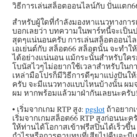
วิธีการเล่นสล็อตออนไลน์กับ ปั่นแตก66
สำหรับผู้ใดที่กำลังมองหาแนวทางการเล่
บอกเลยว่า บทความในพาร์ทนี้จะเป็น
สุดๆแน่นอนครับ การเล่นสล็อตออนไลน
เอเย่นต์กับ สล็อต66 สล็อตนั้น จะทำ
ได้อย่างแน่นอน แม้กระนั้นสำหรับใครก
โบนัสไวๆไม่อยากใช้เวลาสำหรับในก
เหล่ามือโปรก็มีวิธีการดีๆมาแบ่งปันให
ครับ จะมีแนวทางแบบไหนบ้างนั้น ผม
ผม หากพร้อมแล้วมาฝ่ากันเลยนะครับ
• เริ่มจากเกม RTP สูง:
pgslot
ถ้าอยากเ
เริ่มจากเกมสล็อต66 RTP สูงก่อนนะครั
ให้ท่านได้โอกาสเข้าฟรีสปินได้เร็วขึ
กำไรหรือการตามทุนที่เสียไปคืนจะมีเย