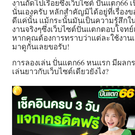
งานถัดไปเรื่อยซึ่งเว็บไซต์ ปั่นแตก66 
นั่นเองครับ หลักสำคัญมิได้อยู่ที่เรื่
ดีแค่นั้น แม้กระนั้นมันเป็นความรู้สึก
งานจริงๆซึ่งเว็บไซต์ปั่นแตกตอบโจทย
หากคุณต้องการทราบว่าแต่ละใช้งานเ
มาดูกันเลยขอรับ!
การลองเล่น ปั่นแตก66 หนแรก มีผลก
เล่นยาวกับเว็บไซต์เดียวยังไง?