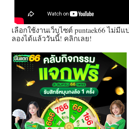
เลือกใช้งานเว็บไซต์ puntaek66 ไม่มีแ
ลองได้แล้ววันนี้! คลิกเลย!