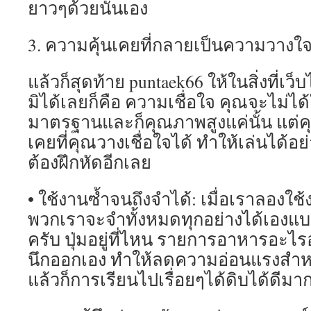
ยาวๆด้วยนั่นเอง
3. ความคุ้นเคยที่กลายเป็นความวางใ
แล้วก็สุดท้าย puntaek66 ให้ในสิ่งที่เว็
มิได้เลยก็คือ ความเชื่อใจ คุณจะไม่ได้ใ
มาตรฐานและก็คุณภาพสูงแค่นั้น แต่ค
เคยที่คุณวางเชื่อใจได้ ทำให้เล่นได้อย
ต้องฝึกหัดอีกเลย
• ใช้งานซ้ำจนถึงจำได้: เมื่อเราลองใช้
พวกเราจะจำทั้งหมดทุกอย่างได้เองแบ
ครับ ปุ่มอยู่ที่ไหน รายการอาหารอะไร
นึกออกเอง ทำให้ลดความอ่อนแรงสำหร
แล้วก็การเรียนไปเรื่อยๆได้ดิบได้ดีมา