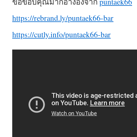
ขอขอบคุณมากอ้างอิงจาก
puntaek66
https://rebrand.ly/puntaek66-bar
https://cutly.info/puntaek66-bar