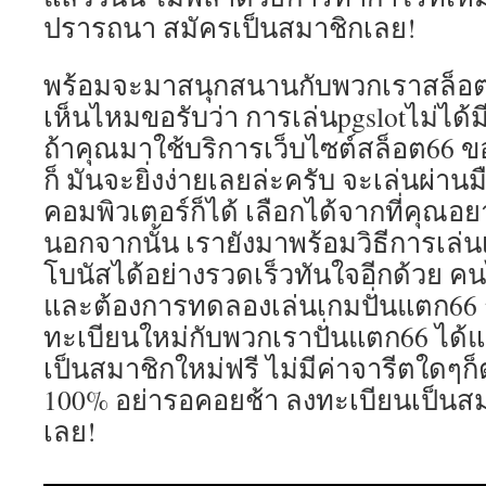
ปรารถนา สมัครเป็นสมาชิกเลย!
พร้อมจะมาสนุกสนานกับพวกเราสล็อต6
เห็นไหมขอรับว่า การเล่นpgslotไม่ได้ม
ถ้าคุณมาใช้บริการเว็บไซต์สล็อต66 ข
ก็ มันจะยิ่งง่ายเลยล่ะครับ จะเล่นผ่านม
คอมพิวเตอร์ก็ได้ เลือกได้จากที่คุณอ
นอกจากนั้น เรายังมาพร้อมวิธีการเล่
โบนัสได้อย่างรวดเร็วทันใจอีกด้วย ค
และต้องการทดลองเล่นเกมปั่นแตก66 ก
ทะเบียนใหม่กับพวกเราปั่นแตก66 ได้แล
เป็นสมาชิกใหม่ฟรี ไม่มีค่าจารีตใดๆ
100% อย่ารอคอยช้า ลงทะเบียนเป็นสมา
เลย!