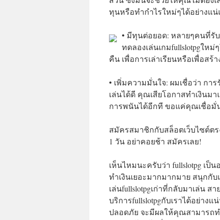
ทุนหรือทำกำไรใหม่ๆได้อย่างแน่
• มีทุนต่อยอด: หลายๆคนที่รับ
ทดลองเล่นเกมfullslotpgใหม่ๆโ
คืน เพื่อการเล่าเรียนหรือเพื่อ
• เพิ่มความมั่นใจ: ผมเชื่อว่า กา
เล่นได้ดี คุณเสียโอกาสทำเงินมา
การพนันได้อีกที ขอแค่คุณเชื่อมั
สมัครสมาชิกกับสล็อตเว็บไซต์ตรงท
1 วัน อย่าคอยช้า สมัครเลย!
เห็นไหมนะครับว่า fullslotpg เป
ทำเงินเยอะมากมากมาย สนุกกับเกมท
เล่นfullslotpgเก่าที่กลับมาเล่น
บริการfullslotpgกับเราได้อย่างแ
ปลอดภัย จะมีผลให้คุณสามารถทำ