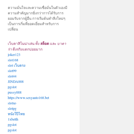
ความมั่นใจและความเชื่อมั่นในตัวเองมี
ความสำคัญมากยิ่งกว่าการได้รับการ
ยอมรับจากผู้อื่น การเริ่มต้นทำสิ่งใหม่ๆ
เป็นการเริ่มที่ยอดเยี่ยมสำหรับการ
เปลี่ยน
เว็บคาสิโนน่าเล่น ทั้ง
สล็อต
และ
บาคา
ร่า
ตึงจริงแตกบ่อยมาก
joker123
slot168
slot เว็บตรง
slot99
slot44
JINDA888
pgslot
pussy888
https://www.sexyauto168.bet
slotxo
slotpg
หนังโป๊ไทย
1xbetth
pgslot
pgslot