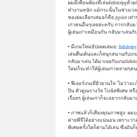
ผมมีเพื่อนพ้องที่เล่นfullslotpgด้ว
ทำงานหนัก แม้กระนั้นในช่วงเวลาน
ของผมเลือกเสมอก็คือ pgslot เท่านั
เก่าคนอื่นๆเลยล่ะครับ การกลับมาเ
ผู้เล่นเก่าเหมือนกัน กลับมาเล่นก
• มีเกมใหม่อัปเดตเสมอ:
fullslotpg
เล่นตื่นเต้นและก็สนุกสนานกับเกมให
กลับมาเล่น ได้มาเจอกับเกมfullsl
ใหม่ก็จะทำให้ผู้เล่นเก่าหลายๆคน
• ฟีเจอร์เกมที่ยั่วยวนใจ: ไม่ว่าจ
ปิน ตัวคูณรางวัล โบนัสพิเศษ หรือกา
เรื่อยๆ ผู้เล่นเก่าก็จะอยากกลับมา
• ภาพแล้วก็เสียงคุณภาพสูง: ผมบ
ค่ายพีจีได้อย่างแน่นอน เพราะว่า
พิเศษครั้งใดก็ตามได้เล่น ซึ่งมันก