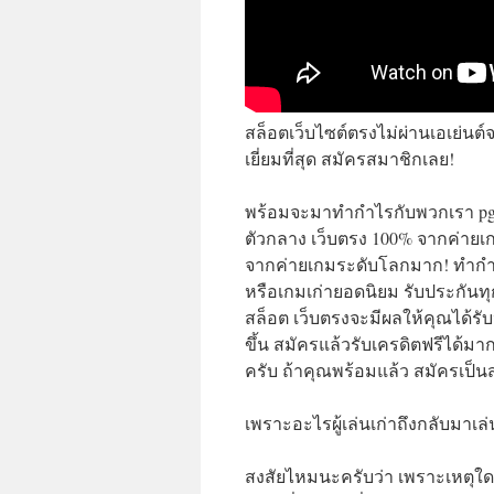
สล็อตเว็บไซต์ตรงไม่ผ่านเอเย่นต
เยี่ยมที่สุด สมัครสมาชิกเลย!
พร้อมจะมาทำกำไรกับพวกเรา pgslo
ตัวกลาง เว็บตรง 100% จากค่ายเกม
จากค่ายเกมระดับโลกมาก! ทำกำไ
หรือเกมเก่ายอดนิยม รับประกันท
สล็อต เว็บตรงจะมีผลให้คุณได้รับ
ขึ้น สมัครแล้วรับเครดิตฟรีได้ม
ครับ ถ้าคุณพร้อมแล้ว สมัครเป็น
เพราะอะไรผู้เล่นเก่าถึงกลับมาเล
สงสัยไหมนะครับว่า เพราะเหตุใดผ