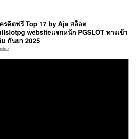
เครดิตฟรี Top 17 by Aja สล็อต
llslotpg websiteแจกหนัก PGSLOT ทางเข้า
เต็ม กันยา 2025
mirez