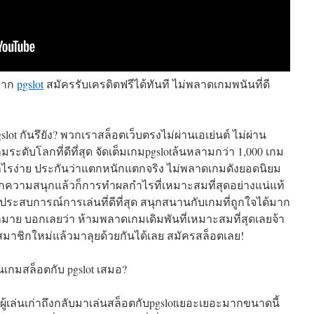
์จาก
pgslot
สมัครรับเครดิตฟรีได้ทันที ไม่พลาดเกมพนันที่ดี
t กันรึยัง? พวกเราสล็อตเว็บตรงไม่ผ่านเอเย่นต์ ไม่ผ่าน
ระดับโลกที่ดีที่สุด จัดเต็มเกมpgslotล้นหลามกว่า 1,000 เกม
รง่าย ประกันว่าแตกหนักแตกจริง ไม่พลาดเกมดังยอดนิยม
ุกความสนุกแล้วก็การทำผลกำไรที่เหมาะสมที่สุดอย่างแน่แท้
ประสบการณ์การเล่นที่ดีที่สุด สนุกสนานกับเกมที่ถูกใจได้มาก
ากมาย บอกเลยว่า ห้ามพลาดเกมเดิมพันที่เหมาะสมที่สุดเลยจ้า
สมาชิกใหม่แล้วมาลุยด้วยกันได้เลย สมัครสล็อตเลย!
่นเกมสล็อตกับ pgslot เสมอ?
ู้เล่นเก่าถึงกลับมาเล่นสล็อตกับpgslotเยอะเยอะมากขนาดนี้