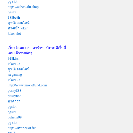
pg slot
https://allbet24hr.shop
pgslot
188betth
ดูหนังออนไลน์
ทางเข้า joker
joker slot
เว็บสล็อตและบาคาร่าของโครตดีเว็บนี้
เล่นแล้วรวยจัดๆ
918kiss
joker123
ดูหนังออนไลน์
sa gaming
joker123
http://www.movie87hd.com
pussy888
pussy888
บาคาร่า
pgslot
pgslot
pgheng99
pg slot
https://live22slot.fun