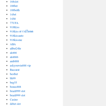
168slot
188bet
188betth
1xbet
1xbit
77UFA
918Kiss
918kiss ดาวน์โหลด
918kissauto
918kissme
ABA
allbet24hr
alot66
alot666
amb888
askyouwin888 vip
Baccarat
bestbet
bh99
bng55
bonus888
brazil999 slot
brazil999 slot
Casino
debet slot