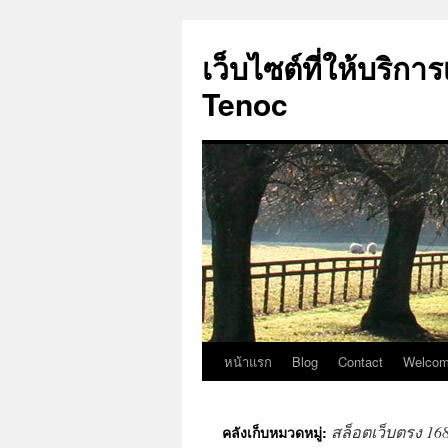
เว็บไซต์ที่ให้บริก
Tenoc
หน้าแรก
Blog
Contact
Welcome
ข้าม
ไป
สล็อตเว็บตรง 16
คลังเก็บหมวดหมู่:
ยัง