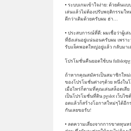
• ระบบเกมเข้าใจง่าย: ด้วยต้นแบบ
เล่นแล้วไม่ต้องปรับพฤติกรรมใหม่
ดีกว่าเดิมด้วยครับผม ฮ่า…
• ประสบการณ์ที่ดี: ผมเชื่อว่าผู้เล
ที่ยังเล่นอยู่แน่นอนครับผม เพร
รับแจ็คพอตใหญ่อยู่แล้ว กลับมาเล่
โปรโมชั่นคืนยอดใช้บน fullslotpg 
ถ้าหากคุณสมัครเป็นสมาชิกใหม่ก
ของโปรโมชั่นต่างๆด้วย หนึ่งในโป
เมื่อไหร่ก็ตามที่คุณเล่นสล็อตเส
เป็นโปรโมชั่นที่ดิน pgslot เว็
อดแล้วก็สร้างโอกาสใหม่ๆได้อีก
กันเลยขอรับ!
• ลดความเสี่ยงจากการขาดทุนหนัก:
ส่วน ซึ่งมันจะช่วยให้คุณไม่ต้อง