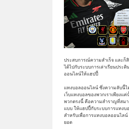
ประสบการณ์ความสำเร็จ และก็สิ
ได้ไปกับระบบการเล่าเรียนประดิษ
ออนไลน์ให้แฮปปี้
แทงบอลออนไลน์ ซึ่งความลับนี้ไม
เว็บแทงบอลของพวกเราเพียงแค่นั้
พวกตรงนี้ คือความสำราญที่สมาชิ
แบบ ให้แฮปปี้กับระบบการแทงบ
สำหรับเพื่อการแทงบอลออนไลน์ เ
ยอด