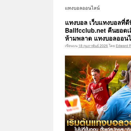
แทงบอลออนไลน์
เนื้อหา
แทงบอล เว็บแทงบอลที่ดี
Ballfcclub.net คืนยอดเส
ห้ามพลาด แทงบอลออนไลน
เขียนบน
18 กุมภาพันธ์ 2026
โดย
Edward R