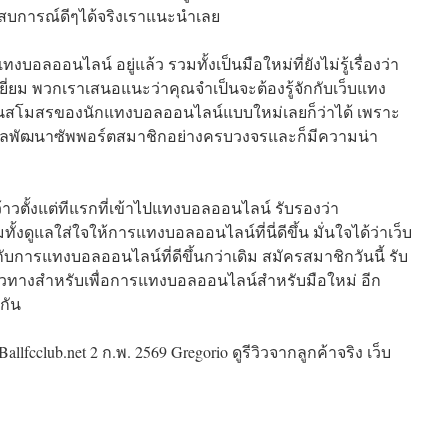
สบการณ์ดีๆได้จริงเราแนะนำเลย
อลออนไลน์ อยู่แล้ว รวมทั้งเป็นมือใหม่ที่ยังไม่รู้เรื่องว่า
ี่ยม พวกเราเสนอแนะว่าคุณจำเป็นจะต้องรู้จักกับเว็บแทง
เป็นสโมสรของนักแทงบอลออนไลน์แบบใหม่เลยก็ว่าได้ เพราะ
ะบบดูแลพัฒนาซัพพอร์ตสมาชิกอย่างครบวงจรและก็มีความน่า
ี่ว้าวตั้งแต่ทีแรกที่เข้าไปแทงบอลออนไลน์ รับรองว่า
้งดูแลใส่ใจให้การแทงบอลออนไลน์ที่นี่ดีขึ้น มั่นใจได้ว่าเว็บ
บการแทงบอลออนไลน์ที่ดีขึ้นกว่าเดิม สมัครสมาชิกวันนี้ รับ
แนวทางสำหรับเพื่อการแทงบอลออนไลน์สำหรับมือใหม่ อีก
กัน
lfcclub.net 2 ก.พ. 2569 Gregorio ดูรีวิวจากลูกค้าจริง เว็บ