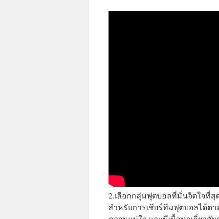
2.เลือกกลุ่มฟุตบอลที่มั่นจิตใจที
สำหรับการเชียร์ทีมฟุตบอลได้ตาม
ความแน่ใจ และมีเนื้อหาเกี่ยวกับ