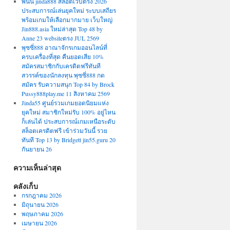
พนัน jinda888 สล็อตเว็บตรง 2026
ประสบการณ์เล่นยุคใหม่ ระบบเสถียร
พร้อมเกมให้เลือกมากมาย เว็บใหญ่
Jin888.asia ใหม่ล่าสุด Top 48 by
Anne 23 websiteตรง JUL 2569
พุซซี่888 อาณาจักรเกมออนไลน์ที่
ครบเครื่องที่สุด คืนยอดเสีย 10%
สมัครสมาชิกกับเครดิตฟรีทันที
สวรรค์ของนักลงทุน พุซซี่888 กด
สมัคร รับความสนุก Top 84 by Brock
Pussy888play.me 11 สิงหาคม 2569
Jinda55 ศูนย์รวมเกมยอดนิยมแห่ง
ยุคใหม่ สมาชิกใหม่รับ 100% อยู่ไหน
ก็เล่นได้ ประสบการณ์เกมเหนือระดับ
สล็อตเครดิตฟรี เข้าร่วมวันนี้ รวย
ทันที Top 13 by Bridgett jin55.guru 20
กันยายน 26
ความเห็นล่าสุด
คลังเก็บ
กรกฎาคม 2026
มิถุนายน 2026
พฤษภาคม 2026
เมษายน 2026