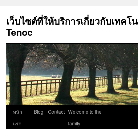
เว็บไซต์ที่ให้บริการเกี่ยวกับเทค
Tenoc
ข้าม
หน้า
Blog
Contact
Welcome to the
ไป
แรก
family!
ยัง