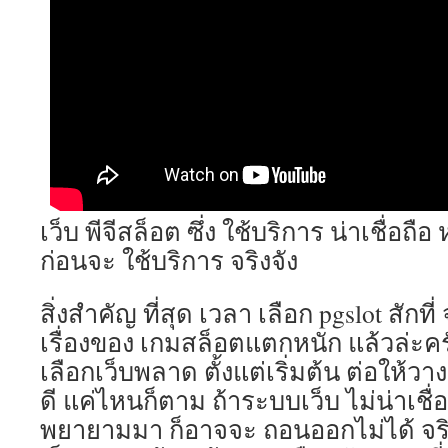
เว็บ พีจีสล็อต ซึ่ง ใช้บริการ น่าเชื่อถือ 
ก่อนจะ ใช้บริการ จริงจัง
สิ่งสำคัญ ที่สุด เวลา เลือก pgslot สักที่ 
เรื่องของ เกมสล็อตแตกหนัก แล้วล่ะคร
เลือกเว็บพลาด ตั้งแต่เริ่มต้น ต่อให้ว
ดี แค่ไหนก็ตาม ถ้าระบบเว็บ ไม่น่าเชื่อถ
พยายามมา ก็อาจจะ ถอนออกไม่ได้ จริง 