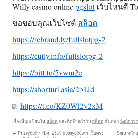
Willy casino online
pgslot
เว็บไหนดี To
ขอขอบคุณเว็ปไซต์
สล็อต
https://rebrand.ly/fullslotpg-2
https://cutly.info/fullslotpg-2
https://bitt.to/5vwm2c
https://shorturl.asia/2b1Jd
https://t.co/KZ0Wl2v2xM
เรื่องนี้ถูกเขียนใน
สล็อต
และติดป้ายกำกับ
สล็อต
คั่นหน้า
ลิงก์ถาวร
←
Pussy888 4 มี.ค. 2569 pussy888win เว็บตรง
Ssru หลักส