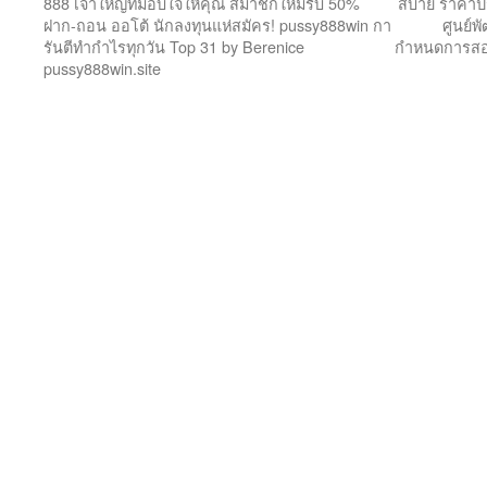
888 เจ้าใหญ่ที่มอบใจให้คุณ สมาชิกใหม่รับ 50%
สบาย ราคาปร
ฝาก-ถอน ออโต้ นักลงทุนแห่สมัคร! pussy888win กา
ศูนย์
รันตีทำกำไรทุกวัน Top 31 by Berenice
กำหนดการสอบ 
pussy888win.site