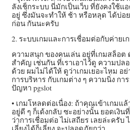
ลังเช็กระบบ นี่มักเป็นเว็บ ที่ยังคงใช
อยู่ ซึ่งมันจะทำให้ ช้า หรือหลุด ได้บ่อย 
ก่อน กันนะครับ
2. ระบบเกมและการเชื่อมต่อกับค่าย
ความสนุก ของคนเล่น อยู่ที่เกมสล็อต ดัง
สำคัญ เช่นกัน ที่เราเอาไว้ดู ความปล
ด้วย ผมไม่ได้ให้ ดูว่าเกมเยอะไหม อย่
การบริหาร กับเกมต่าง ๆ ความนิ่ง กา
ปัญหา pgslot
• เกมโหลดต่อเนื่อง: ถ้าคุณเข้าเกมแล้
อยู่ดี ๆ ก็เด้งกลับ ซะอย่างนั้น ยอดเงิ
ว่าการเชื่อมต่อ ไม่เสถียร เลยล่ะครับ ไ
เลี่ยงได้ก็เลี่ยง จะปลอดภัยกว่า