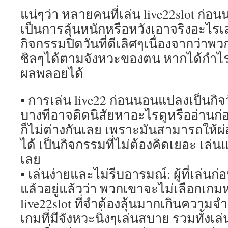
แน่ๆว่า หลายคนที่เล่น live22slot ก่อน
เป็นการลุ้นหนักหรือหวังเอาจริงอะไรเ
กิจกรรมปิดวันที่ดีเลิศๆเนื่องจากว่
ชิลๆได้ตามจังหวะของตน หากได้กำไรห
ผลพลอยได้
• การเล่น live22 ก่อนนอนแปลงเป็นกิจ
บางทีอาจติดนิสัยหาอะไรดูหรืออ่านก
ก็ไม่ต่างกันเลย เพราะมันสามารถให้ผ
ได้ เป็นกิจกรรมที่ไม่ต้องคิดเยอะ เล่น
เลย
• เล่นง่ายและไม่รีบอารมณ์: ผู้ที่เล่น
แล้วอยู่แล้วว่า พวกเขาจะไม่เลือกเกม
live22slot ที่จำต้องลุ้นมากเกินความจำ
เกมที่มีจังหวะนิ่งๆเล่นสบาย รวมทั้งเล