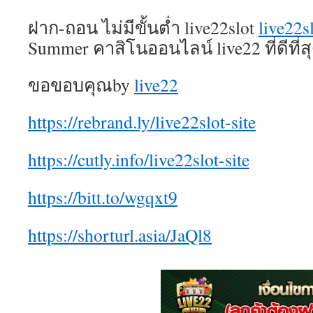
ฝาก-ถอน ไม่มีขั้นต่ำ live22slot
live22s
Summer คาสิโนออนไลน์ live22 ที่ดีที่ส
ขอขอบคุณby
live22
https://rebrand.ly/live22slot-site
https://cutly.info/live22slot-site
https://bitt.to/wgqxt9
https://shorturl.asia/JaQl8