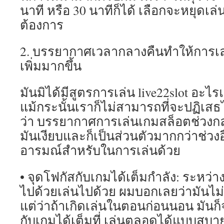
นาที หรือ 30 นาทีก็ได้ เลือกจะหยุดเ
ต้องการ
2. บรรยากาศเวลากลางคืนทำให้การเล่น 
เพิ่มมากขึ้น
มันมิได้มีสูตรการเล่น live22slot อะ
แม้กระนั้นเราก็ไม่สามารถที่จะปฏิเสธ
ว่า บรรยากาศการเล่นเกมสล็อตช่วงกลา
มันเงียบและก็เป็นส่วนตัวมากกว่าช่วงอื
อารมณ์สำหรับในการเล่นด้วย
• จุดโฟกัสกับเกมได้เต็มกำลัง: ระหว่
ไปด้วยเล่นไปด้วย ผมบอกเลยว่ามันไ
แต่ว่าถ้าเกิดเล่นในตอนก่อนนอน มันก
กับเกมได้เต็มที่ เล่นตลอดได้แบบสบา