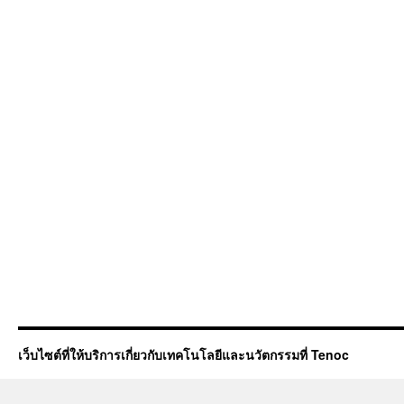
เว็บไซต์ที่ให้บริการเกี่ยวกับเทคโนโลยีและนวัตกรรมที่ Tenoc