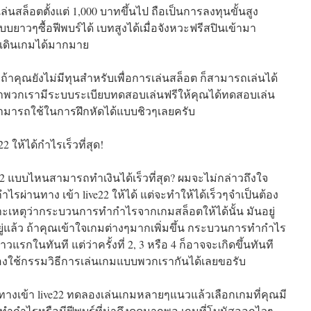
่นสล็อตตั้งแต่ 1,000 บาทขึ้นไป ถือเป็นการลงทุนขั้นสูง
ยาวๆซื้อฟีพบร์ได้ เบทสูงได้เมื่อจังหวะฟรีสปินเข้ามา
็เดินเกมได้มากมาย
่า ถ้าคุณยังไม่มีทุนสำหรับเพื่อการเล่นสล็อต ก็สามารถเล่นได้
ว่าพวกเรามีระบบระเบียบทดสอบเล่นฟรีให้คุณได้ทดสอบเล่น
าสามารถใช้ในการฝึกหัดได้แบบชิวๆเลยครับ
2 ให้ได้กำไรเร็วที่สุด!
2 แบบไหนสามารถทำเงินได้เร็วที่สุด? ผมจะไม่กล่าวถึงใจ
านทาง เข้า live22 ให้ได้ แต่จะทำให้ได้เร็วๆจำเป็นต้อง
าะเหตุว่ากระบวนการทำกำไรจากเกมสล็อตให้ได้นั้น มันอยู่
ู่แล้ว ถ้าคุณเข้าใจเกมต่างๆมากเพิ่มขึ้น กระบวนการทำกำไร
กในทันที แต่ว่าครั้งที่ 2, 3 หรือ 4 ก็อาจจะเกิดขึ้นทันที
ลองใช้กรรมวิธีการเล่นเกมแบบพวกเรากันได้เลยขอรับ
างเข้า live22 ทดลองเล่นเกมหลายๆแนวแล้วเลือกเกมที่คุณมี
ทำกำไรหรือมีฟีพบร์ที่น่าดึงดูดมากพอ เกมที่โบนัสออกไวๆ