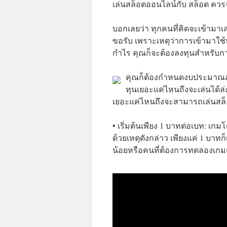
เล่นสล็อตออนไลน์กับ สล็อต ควรจะ
บอกเลยว่า ทุกคนที่คิดจะเข้ามาเล
ขอรับ เพราะเหตุว่าการเข้ามาใช้บ
กำไร คุณก็จะต้องลงทุนสำหรับกา
คุณก็ต้องกำหนดงบประมาณสำหร
ทุนเยอะแค่ไหนถึงจะเล่นได้ล
เยอะแค่ไหนถึงจะสามารถเล่นสล็
• เริ่มต้นเพียง 1 บาทต่อเบท: เ
ด้วยเหตุดังกล่าว เพียงแค่ 1 บาทก
น้อยหรือคนที่ต้องการทดลองเกมแบ