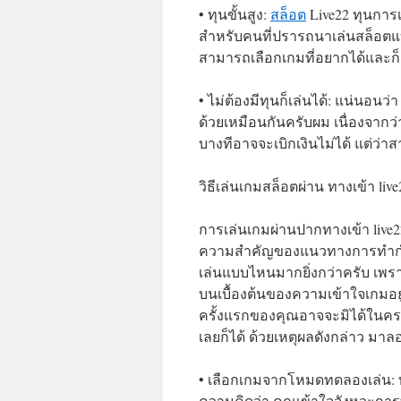
• ทุนขั้นสูง:
สล็อต
Live22 ทุนการเล
สำหรับคนที่ปรารถนาเล่นสล็อตแบบ
สามารถเลือกเกมที่อยากได้และก
• ไม่ต้องมีทุนก็เล่นได้: แน่นอนว
ด้วยเหมือนกันครับผม เนื่องจาก
บางทีอาจจะเบิกเงินไม่ได้ แต่ว่
วิธีเล่นเกมสล็อตผ่าน ทางเข้า live2
การเล่นเกมผ่านปากทางเข้า live2
ความสำคัญของแนวทางการทำกำไรผ่
เล่นแบบไหนมากยิ่งกว่าครับ เพร
บนเบื้องต้นของความเข้าใจเกมอย
ครั้งแรกของคุณอาจจะมิได้ในคราวแร
เลยก็ได้ ด้วยเหตุผลดังกล่าว มา
• เลือกเกมจากโหมดทดลองเล่น: ท
ความคิดว่า คุณเข้าใจจังหวะการ