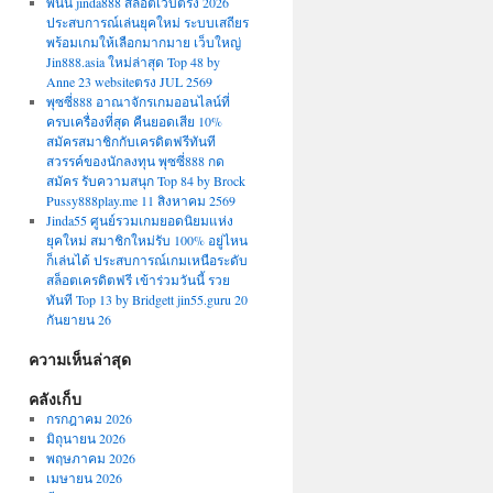
พนัน jinda888 สล็อตเว็บตรง 2026
ประสบการณ์เล่นยุคใหม่ ระบบเสถียร
พร้อมเกมให้เลือกมากมาย เว็บใหญ่
Jin888.asia ใหม่ล่าสุด Top 48 by
Anne 23 websiteตรง JUL 2569
พุซซี่888 อาณาจักรเกมออนไลน์ที่
ครบเครื่องที่สุด คืนยอดเสีย 10%
สมัครสมาชิกกับเครดิตฟรีทันที
สวรรค์ของนักลงทุน พุซซี่888 กด
สมัคร รับความสนุก Top 84 by Brock
Pussy888play.me 11 สิงหาคม 2569
Jinda55 ศูนย์รวมเกมยอดนิยมแห่ง
ยุคใหม่ สมาชิกใหม่รับ 100% อยู่ไหน
ก็เล่นได้ ประสบการณ์เกมเหนือระดับ
สล็อตเครดิตฟรี เข้าร่วมวันนี้ รวย
ทันที Top 13 by Bridgett jin55.guru 20
กันยายน 26
ความเห็นล่าสุด
คลังเก็บ
กรกฎาคม 2026
มิถุนายน 2026
พฤษภาคม 2026
เมษายน 2026