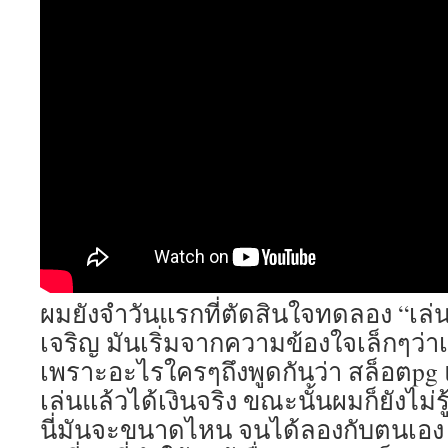
ผมยังจำวันแรกที่ตัดสินใจทดลอง “เล
เจริญ มันเริ่มจากความข้องใจเล็กๆว่า
เพราะอะไรใครๆถึงพูดกันว่า สล็อตpg
เล่นแล้วได้เงินจริง ขณะนั้นผมก็ยังไม่
นี่มันจะขนาดไหน จนได้ลองกับตนเอง 