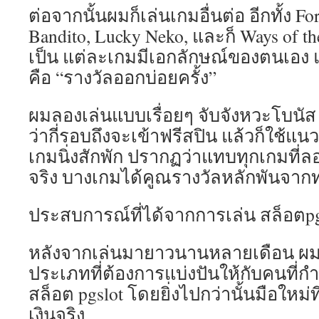
ต่อจากนั้นผมก็เล่นเกมอื่นต่อ อีกทั้ง Fo
Bandito, Lucky Neko, และก็ Ways of the 
เป็น แต่ละเกมมีเอกลักษณ์ของตนเอง แม้
คือ “รางวัลออกบ่อยครั้ง”
ผมลองเล่นแบบเรื่อยๆ จับจังหวะโบนัส
ว่ากี่รอบถึงจะเข้าฟรีสปิน แล้วก็ใช้แ
เกมนิ่งสักพัก ปรากฏว่าแทบทุกเกมที่ลอ
จริง บางเกมได้คูณรางวัลหลักพันจากทุ
ประสบการณ์ที่ได้จากการเล่น สล็อตp
หลังจากเล่นมายาวนานหลายเดือน ผมไ
ประเภทที่ต้องการแบ่งปันให้กับคนที่กำล
สล็อต pgslot โดยยิ่งไปกว่านั้นมือใหม่
เงินจริง