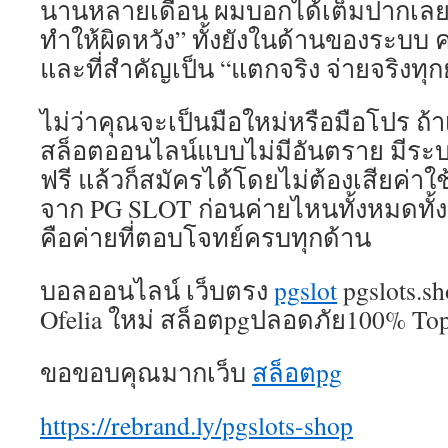
นานหลายเดือน ผมบอกได้เต็มปากเลยว
ทำให้ผิดหวัง” ทั้งยังในด้านของระบบ
และที่สำคัญเป็น “แตกจริง จ่ายจริงทุ
ไม่ว่าคุณจะเป็นมือใหม่หรือมือโปร ถ้า
สล็อตออนไลน์แบบไม่มีอันตราย มีระ
ฟรี แล้วก็สมัครได้โดยไม่ต้องเสียค่าใช้
จาก PG SLOT ก่อนค่ายไหนทั้งหมดทั้งป
คือค่ายที่ตอบโจทย์ครบทุกด้าน
บอลออนไลน์ เว็บตรง
pgslot
pgslots.s
Ofelia ใหม่ สล็อตpgปลอดภัย100% Top
ขอขอบคุณมากเว็บ
สล็อตpg
https://rebrand.ly/pgslots-shop