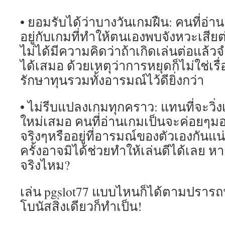
• ยอมรับได้ว่าบางวันเกมฝืน: คนที่อ่าน
อยู่กับเกมที่ทำให้ตนเองพบจังหวะเสีย
ไม่ได้มีความคิดว่าถ้าเกิดเล่นต่อแล้วจ
ได้เสมอ ด้วยเหตุว่าการหยุดก็ไม่ใช่เร
รักษาทุนรวมทั้งอารมณ์ไว้ดียิ่งกว่า
• ไม่รีบแปลงเกมทุกคราว: แทนที่จะวิ่ง
ใหม่เสมอ คนที่อ่านเกมเป็นจะค่อยๆมอง
จริงๆหรืออยู่ที่อารมณ์ของตัวเองกันแน
ครั้งอาจมิได้ช่วยทำให้เล่นดีได้เลย หา
จริงไหม?
เล่น pgslot77 แบบไหนก็ได้ตามปรารถน
โบนัสสิ่งเดียวก็ทำเป็น!