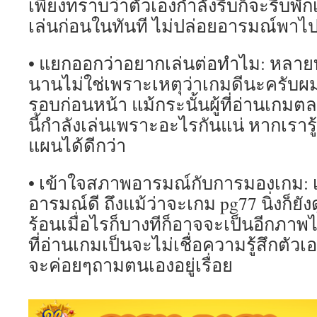
เพียงทราบว่าตัวเองกำลังรีบก็จะรีบพั
เล่นก่อนในทันที ไม่ปล่อยอารมณ์พาไ
• แยกออกว่าอยากเล่นต่อทำไม: หลายท
นานไม่ใช่เพราะเหตุว่าเกมดีนะครับผม
รอบก่อนหน้า แม้กระนั้นผู้ที่อ่านเกม
นี้กำลังเล่นเพราะอะไรกันแน่ หากเรารู
แผนได้ดีกว่า
• เข้าใจสภาพอารมณ์กับการมองเกม: 
อารมณ์ดี ถึงแม้ว่าจะเกม pg77 นิ่งก็ยัง
ร้อนเมื่อไรก็บางทีก็อาจจะเป็นอีกภาพไ
ที่อ่านเกมเป็นจะไม่เชื่อความรู้สึกตัวเ
จะค่อยๆถามตนเองอยู่เรื่อย