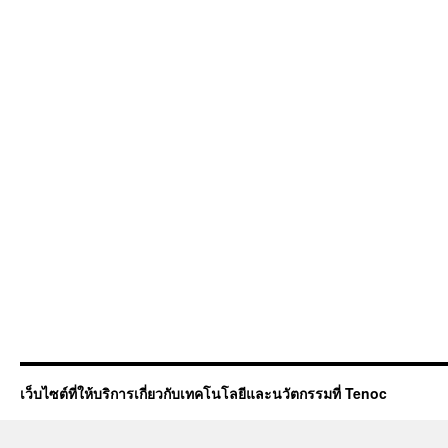
เว็บไซต์ที่ให้บริการเกี่ยวกับเทคโนโลยีและนวัตกรรมที่ Tenoc