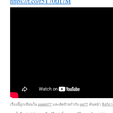
https://t.co/r5T70tJI7M
เรื่องนี้ถูกเขียนใน
pgslot77
และติดป้ายกำกับ
pg77
คั่นหน้า
ลิงก์ถ