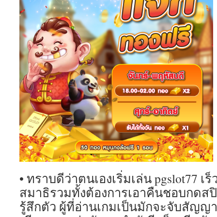
• ทราบดีว่าตนเองเริ่มเล่น pgslot77 เร็ว
สมาธิรวมทั้งต้องการเอาคืนชอบกดสปิน
รู้สึกตัว ผู้ที่อ่านเกมเป็นมักจะจับสั