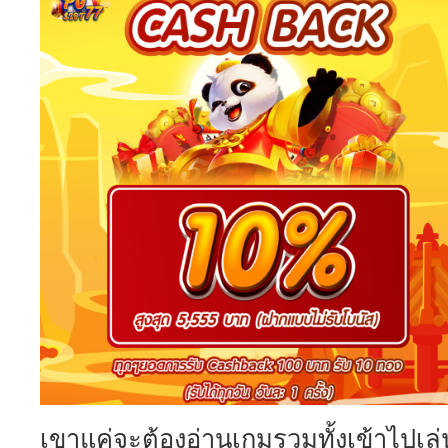
เขาแค่จะต้องอ่านเกมรวมทั้งเข้าไปเล่