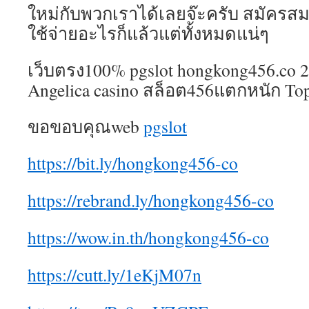
ใหม่กับพวกเราได้เลยจ๊ะครับ สมัครสมา
ใช้จ่ายอะไรก็แล้วแต่ทั้งหมดแน่ๆ
เว็บตรง100% pgslot hongkong456.co 
Angelica casino สล็อต456แตกหนัก To
ขอขอบคุณweb
pgslot
https://bit.ly/hongkong456-co
https://rebrand.ly/hongkong456-co
https://wow.in.th/hongkong456-co
https://cutt.ly/1eKjM07n