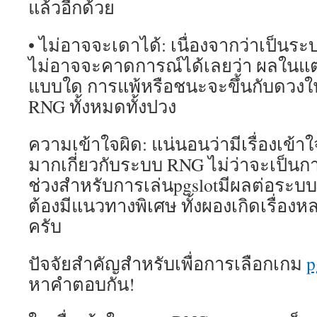
แล้วอีกด้วย
• ไม่อาจจะเดาได้: เนื่องจากว่าเป็นร
ไม่อาจจะคาดการณ์ได้เลยว่า ผลในแ
แบบใด การแพ้หรือชนะจะขึ้นกับดวง
RNG ทั้งหมดทั้งปวง
ความเข้าใจผิด: แน่นอนว่ามีเรื่องเข
มากเกี่ยวกับระบบ RNG ไม่ว่าจะเป็นกา
ช่วงสำหรับการเล่นpgslotมีผลต่อระบ
ต้องมีแนวทางพิเศษ ทั้งผองเกิดเรื่องห
ครับ
ปัจจัยสำคัญสำหรับเพื่อการเลือกเกม
p
หาคำตอบกัน!