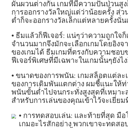
ผันผวนต่างกัน เกมที่มีความปั่นป่วนสูงก
การออกรางวัลใหญ่แต่ว่าน้อยครั้ง ส่ว
ต่ำก็จะออกรางวัลเล็กแต่หลายครั้งนั่น
• ธีมแล้วก็ฟีเจอร์: แน่ๆว่าความถูกใจก็เ
จำนวนมากจึงมักจะเลือกเกมโดยอิงจาก
ของเกมได้ ธีมเกมที่ตรงกับความชอบ
ฟีเจอร์พิเศษที่มีเฉพาะในเกมนั้นๆยังไ
• ขนาดของการพนัน: เกมสล็อตแต่ละ
ของการเดิมพันแตกต่าง ผมชี้แนะให้ท่
พนันขั้นต่ำไปจนกระทั่งสูงสุดที่เห
สำหรับการเล่นของคุณเข้าไว้จะเยี่ยมท
• การทดสอบเล่น: และท้ายที่สุด มื
เกมอะไรสักอย่าง พวกเขาจะทดสอบเ