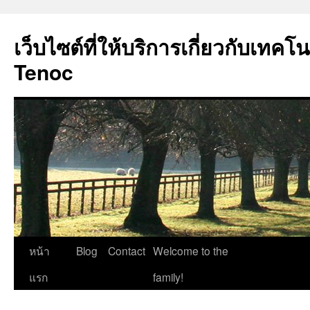
เว็บไซต์ที่ให้บริการเกี่ยวกับเทค
Tenoc
ข้าม
หน้า
Blog
Contact
Welcome to the
ไป
แรก
family!
ยัง