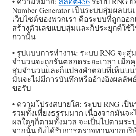
• ความหมาย:
สล็อต456
ระบบ RNG ย่
Number Generator เป็นระบบสุ่มผลบน
เว็บไซต์ของพวกเรา คือระบบที่ถูกออกแ
สร้างตัวเลขแบบสุ่มและก็ประยุกต์ใช้
กว่านั้น
• รูปแบบการทำงาน: ระบบ RNG จะสุ่ม
จำนวนจะถูกรันตลอดระยะเวลา เมื่อค
สุ่มจำนวนและก็แปลงคำตอบที่เห็นบนห
มันจะไม่มีการบันทึกหรืออ้างอิงผลลัพ
ขอรับ
• ความโปร่งสบายใส: ระบบ RNG เป็นร
รวมทั้งเที่ยงธรรมมาก เนื่องจากมันจะ
ผลใดๆก็ตามทั้งมวล จะเป็นไปตามระบ
จากนั้น ยังได้รับการตรวจทานจากบร