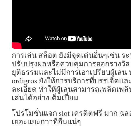
การเล่น สล็อต ยังมีจุดเด่นอื่นๆเช่น ร
ปรับปรุงผลหรือควบคุมการออกรางวัล
ยุติธรรมและไม่มีการเอาเปรียบผู้เล่น 
ordigros ยังให้การบริการที่บรรเจิดแ
ละเอียด ทำให้ผู้เล่นสามารถเพลิดเพล
เล่นได้อย่างเต็มเปี่ยม
โปรโมชั่นแจก slot เครดิตฟรี มาก ฉล
เยอะแยะกว่าที่อื่นแน่ๆ