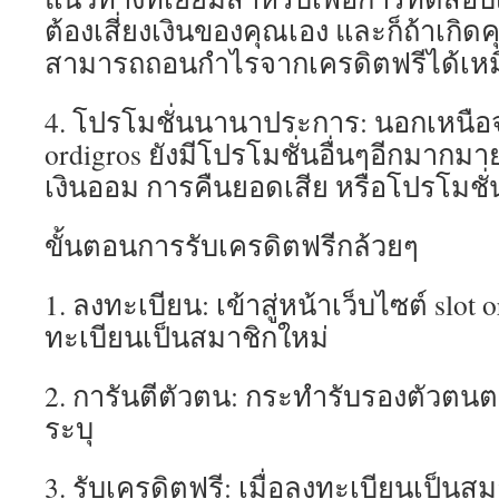
ต้องเสี่ยงเงินของคุณเอง และก็ถ้าเกิด
สามารถถอนกำไรจากเครดิตฟรีได้เหม
4. โปรโมชั่นนานาประการ: นอกเหนือ
ordigros ยังมีโปรโมชั่นอื่นๆอีกมากมา
เงินออม การคืนยอดเสีย หรือโปรโมชั่นเ
ขั้นตอนการรับเครดิตฟรีกล้วยๆ
1. ลงทะเบียน: เข้าสู่หน้าเว็บไซต์ slot
ทะเบียนเป็นสมาชิกใหม่
2. การันตีตัวตน: กระทำรับรองตัวตนตา
ระบุ
3. รับเครดิตฟรี: เมื่อลงทะเบียนเป็นส