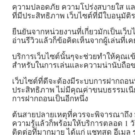
ความปลอดภัย ความโปร่งสบายใส และ
ที่มีประสิทธิภาพ เว็บไซต์ที่มีใบอนุมัติ
ยืนยันจากหน่วยงานที่เกี่ยวมักเป็นเว็บ
อ่านรีวิวแล้วก็ข้อคิดเห็นจากผู้เล่นที่เค
บริการเว็บไซต์นั้นๆจะช่วยทำให้คุณเ
สำหรับในการเล่นและความน่านับถือข
เว็บไซต์ที่ดีจะต้องมีระบบการฝากถอนท
ประสิทธิภาพ ไม่มีคุณค่าขนบธรรมเน
การฝากถอนเป็นอีกหนึ่ง
ต้นสายปลายเหตุที่ควรจะพิจารณาถึง มีท
ความรู้แล้วก็พร้อมให้บริการตลอด 1 ว
ติดต่อที่มากมาย ได้แก่ แชทสด อีเมล 