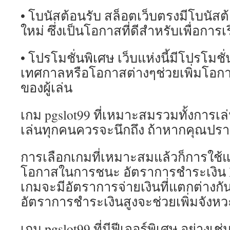
• โบนัสต้อนรับ สล็อตเว็บตรงมีโบนัสต้
ใหม่ ซึ่งเป็นโอกาสที่ดีสำหรับเพื่อการเ
• โปรโมชั่นพิเศษ เว็บแห่งนี้มีโปรโมช
เทศกาลหรือโอกาสต่างๆช่วยเพิ่มโอ
ของผู้เล่น
เกม pgslot99 ที่เหมาะสมรวมทั้งการเล่นใ
เล่นทุกคนควรจะนึกถึง ถ้าหากคุณปร
การเลือกเกมที่เหมาะสมแล้วก็การใช้แผ
โอกาสในการชนะ อัตราการชำระเงิน 
เกมจะมีอัตราการจ่ายเงินที่แตกต่างกัน
อัตราการชำระเงินสูงจะช่วยเพิ่มจัง
เกม pgslot99 ที่มีฟีเจอร์พิเศษ อย่างเช