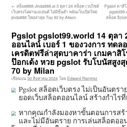
←
สล็อต888 Jinda888.ai 3 ตุลา 24 สล็อต เวปไซต์
Pgslot คาสิ
เนื้อหา
เว็บตรงไม่ผ่านเอเย่นต์ ไม่มีขั้นต่ำ พนันเว็บเปิดใหม่
pgslot99.
jinda888 ใหม่ล่าสุด Top 92 by Alison
สล็อต ยิงปล
Pgslot pgslot99.world 14 ตุลา 
ออนไลน์ เบอร์ 1 ของวงการ ทดลอ
เครดิตฟรีล่าสุดบาคาร่า เกมคาสิโ
ป๊อกเด้ง หวย pgslot รับโบนัสสูงส
70 by Milan
เขียนบน
30 สิงหาคม 2024
โดย
Edward Ramirez
Pgslot สล็อตเว็บตรง ไม่เป็นอันตราย
ยอดเว็บสล็อตออนไลน์ สร้างกำไรที่
หากคุณกำลังมองหาขั้นตอนการสร้า
และไม่มีอันตราย การเล่นสล็อตออน