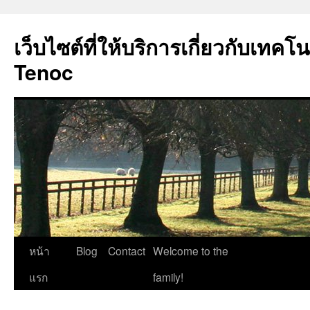
เว็บไซต์ที่ให้บริการเกี่ยวกับเทค
Tenoc
ข้าม
หน้า
Blog
Contact
Welcome to the
ไป
แรก
family!
ยัง