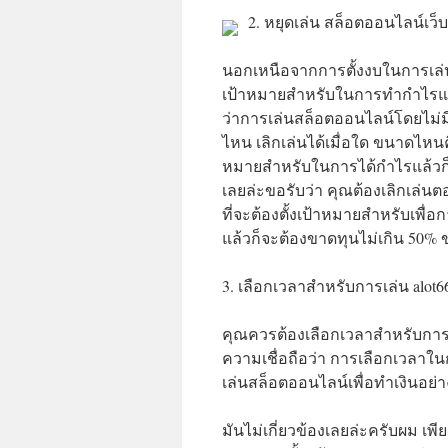
2. หยุดเล่น สล็อตออนไลน์เว็
นอกเหนือจากการตั้งงบในการเล่น ส
เป้าหมายสำหรับในการทำกำไรและ
ว่าการเล่นสล็อตออนไลน์โดยไม่มีข
ไหน เลิกเล่นได้เมื่อใด ขนาดไหน
หมายสำหรับในการได้กำไรแล้วก็ตั
เลยล่ะขอรับว่า คุณต้องเลิกเล่น
ที่จะต้องตั้งเป้าหมายสำหรับเพื่อ
แล้วก็จะต้องขาดทุนไม่เกิน 50% 
3. เลือกเวลาสำหรับการเล่น alot
คุณควรต้องเลือกเวลาสำหรับกา
ความเชื่อถือว่า การเลือกเวลาใ
เล่นสล็อตออนไลน์เพื่อทำเงินอย่า
มันไม่เกี่ยวข้องเลยล่ะครับผม เ