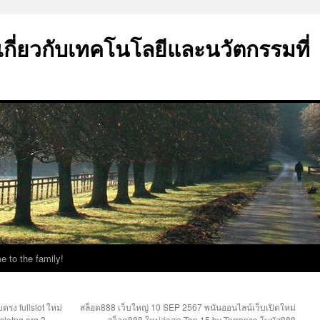
ารเกี่ยวกับเทคโนโลยีและนวัตกรรมที่
 to the family!
รง fullslot ใหม่
สล็อต888 เว็บใหญ่ 10 SEP 2567 พนันออนไลน์เว็บเปิดใหม่
lslotpg.org 3
สล็อต888 ใหม่ล่าสุด Top 15 by Terrance โบนัส888