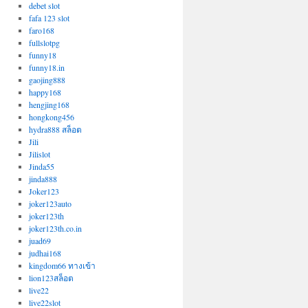
debet slot
fafa 123 slot
faro168
fullslotpg
funny18
funny18.in
gaojing888
happy168
hengjing168
hongkong456
hydra888 สล็อต
Jili
Jilislot
Jinda55
jinda888
Joker123
joker123auto
joker123th
joker123th.co.in
juad69
judhai168
kingdom66 ทางเข้า
lion123สล็อต
live22
live22slot