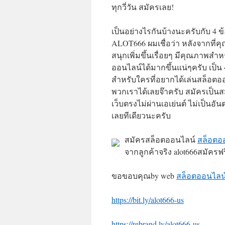
ทุกวี่วัน สมัครเลย!
เป็นอย่างไรกันบ้างนะครับกับ 4
ALOT666 ผมเชื่อว่า หลังจากที่คุ
สนุกเพิ่มขึ้นเรื่อยๆ มีคุณภาพสำ
ออนไลน์ได้มากขึ้นแน่ๆครับ เป็น
สำหรับใครที่อยากได้เล่นสล็อตออ
พวกเราได้เลยจ๊าครับ สมัครเป็นสม
เว็บตรงไม่ผ่านเอเย่นต์ ไม่เป็น
เลยทีเดียวนะครับ
สมัครสล็อตออนไลน์
สล็อตอ
จากลูกค้าจริง alot666สมัครฟร
ขอขอบคุณby web
สล็อตออนไลน์
https://bit.ly/alot666-us
https://rebrand.ly/alot666-us