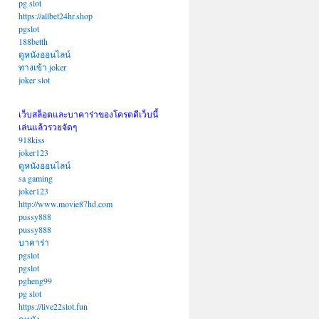
pg slot
https://allbet24hr.shop
pgslot
188betth
ดูหนังออนไลน์
ทางเข้า joker
joker slot
เว็บสล็อตและบาคาร่าของโครตดีเว็บนี้
เล่นแล้วรวยจัดๆ
918kiss
joker123
ดูหนังออนไลน์
sa gaming
joker123
http://www.movie87hd.com
pussy888
pussy888
บาคาร่า
pgslot
pgslot
pgheng99
pg slot
https://live22slot.fun