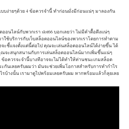
บง่ายๆด้วย 4 ข้อควรจำนี้ ทำก่อนมั่งมีก่อนแน่ๆ มาลองกัน
ออนไลน์กับพวกเรา slot66 บอกเลยว่า ไม่มีคำดื้อดึงแน่ๆ
ข้ามาใช้บริการกับเว็บสล็อตออนไลน์ของพวกเราโดยการทำตาม
ะชี้แจงตั้งแต่นี้ต่อไป คุณจะเล่นสล็อตออนไลน์ได้ง่ายขึ้น ได้
งคุณจะสนุกสนานกับการเล่นสล็อตออนไลน์มากเพิ่มขึ้นแน่ๆ
ง 4 ข้อควรจะจำนี้บางทีอาจจะไม่ได้ทำให้ท่านชนะเกมสล็อต
ระกันเลยครับผมว่า มันจะช่วยเพิ่มโอกาสสำหรับการทำกำไร
อะไรบ้างนั้น เรามาดูไปพร้อมเลยครับผม หากพร้อมแล้วก็ลุยเลย