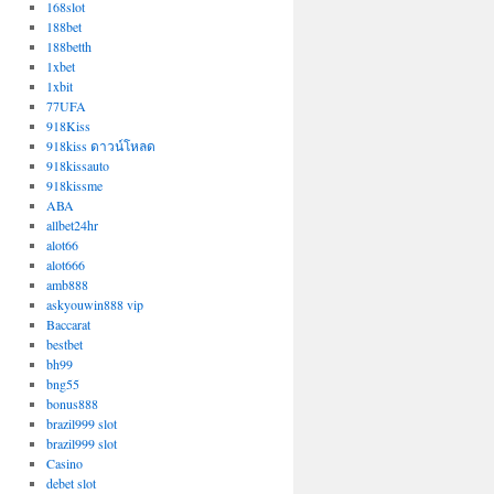
168slot
188bet
188betth
1xbet
1xbit
77UFA
918Kiss
918kiss ดาวน์โหลด
918kissauto
918kissme
ABA
allbet24hr
alot66
alot666
amb888
askyouwin888 vip
Baccarat
bestbet
bh99
bng55
bonus888
brazil999 slot
brazil999 slot
Casino
debet slot