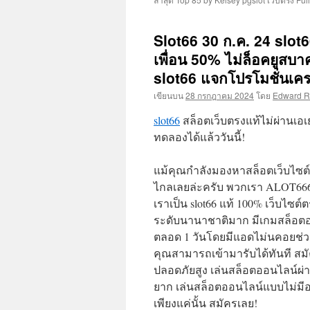
เนื้อหา
Slot66 30 ก.ค. 24 slot6
เพื่อน 50% ไม่ล็อคยูสบา
slot66 แจกโปรโมชั่นเค
เขียนบน
28 กรกฎาคม 2024
โดย
Edward R
slot66
สล็อตเว็บตรงแท้ไม่ผ่านเอเ
ทดลองได้แล้ววันนี้!
แม้คุณกำลังมองหาสล็อตเว็บไซต์ตร
ไกลเลยล่ะครับ พวกเรา ALOT666 
เราเป็น slot66 แท้ 100% เว็บไซต์ต
ระดับนานาชาติมาก มีเกมสล็อตออ
ตลอด 1 วันโดยมีแอดไม่นคอยช่วยเ
คุณสามารถเข้ามารับได้ทันที สม
ปลอดภัยสูง เล่นสล็อตออนไลน์ผ่าน
ยาก เล่นสล็อตออนไลน์แบบไม่มี
เพียงแค่นั้น สมัครเลย!