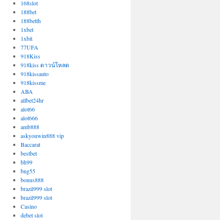
168slot
188bet
188betth
1xbet
1xbit
77UFA
918Kiss
918kiss ดาวน์โหลด
918kissauto
918kissme
ABA
allbet24hr
alot66
alot666
amb888
askyouwin888 vip
Baccarat
bestbet
bh99
bng55
bonus888
brazil999 slot
brazil999 slot
Casino
debet slot