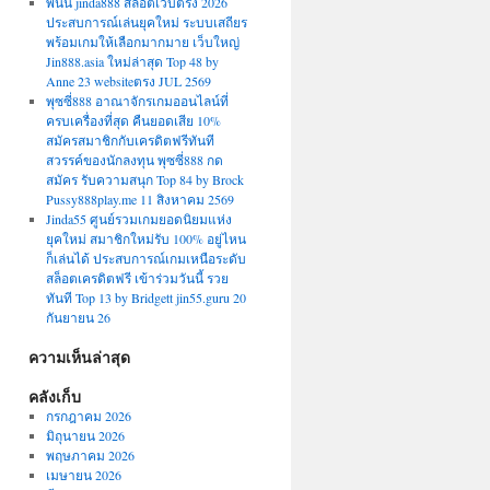
พนัน jinda888 สล็อตเว็บตรง 2026
ประสบการณ์เล่นยุคใหม่ ระบบเสถียร
พร้อมเกมให้เลือกมากมาย เว็บใหญ่
Jin888.asia ใหม่ล่าสุด Top 48 by
Anne 23 websiteตรง JUL 2569
พุซซี่888 อาณาจักรเกมออนไลน์ที่
ครบเครื่องที่สุด คืนยอดเสีย 10%
สมัครสมาชิกกับเครดิตฟรีทันที
สวรรค์ของนักลงทุน พุซซี่888 กด
สมัคร รับความสนุก Top 84 by Brock
Pussy888play.me 11 สิงหาคม 2569
Jinda55 ศูนย์รวมเกมยอดนิยมแห่ง
ยุคใหม่ สมาชิกใหม่รับ 100% อยู่ไหน
ก็เล่นได้ ประสบการณ์เกมเหนือระดับ
สล็อตเครดิตฟรี เข้าร่วมวันนี้ รวย
ทันที Top 13 by Bridgett jin55.guru 20
กันยายน 26
ความเห็นล่าสุด
คลังเก็บ
กรกฎาคม 2026
มิถุนายน 2026
พฤษภาคม 2026
เมษายน 2026