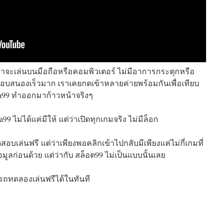
่าจะเล่นบนมือถือหรือคอมพิวเตอร์ ไม่มีอาการกระตุกหรือ
อบสนองเร็วมาก เราเคยกดเข้าหลายค่ายพร้อมกันเพื่อเทียบ
za99 ทำออกมาก้าวหน้าจริงๆ
99 ไม่ได้แค่มีให้ แต่ว่าเปิดทุกเกมจริง ไม่มีล็อก
อบเล่นฟรี แต่ว่าเพียงพอคลิกเข้าไปกลับมีเพียงแค่ไม่กี่เกมที่
อมูลก่อนด้วย แต่ว่ากับ สล็อต99 ไม่เป็นแบบนั้นเลย
ารถทดลองเล่นฟรีได้ในทันที