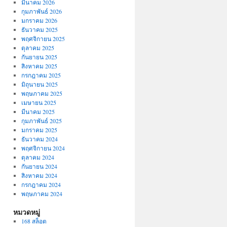
มีนาคม 2026
กุมภาพันธ์ 2026
มกราคม 2026
ธันวาคม 2025
พฤศจิกายน 2025
ตุลาคม 2025
กันยายน 2025
สิงหาคม 2025
กรกฎาคม 2025
มิถุนายน 2025
พฤษภาคม 2025
เมษายน 2025
มีนาคม 2025
กุมภาพันธ์ 2025
มกราคม 2025
ธันวาคม 2024
พฤศจิกายน 2024
ตุลาคม 2024
กันยายน 2024
สิงหาคม 2024
กรกฎาคม 2024
พฤษภาคม 2024
หมวดหมู่
168 สล็อต