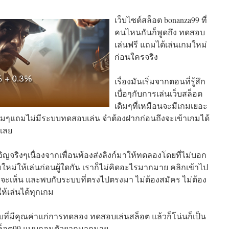
เว็บไซต์สล็อต bonanza99 ที่
คนไหนกันก็พูดถึง ทดสอบ
เล่นฟรี แถมได้เล่นเกมใหม่
ก่อนใครจริง
เรื่องมันเริ่มจากตอนที่รู้สึก
เบื่อๆกับการเล่นเว็บสล็อต
เดิมๆที่เหมือนจะมีเกมเยอะ
ิมๆแถมไม่มีระบบทดสอบเล่น จำต้องฝากก่อนถึงจะเข้าเกมได้
ะเลย
งเอิญจริงๆเนื่องจากเพื่อนพ้องส่งลิงก์มาให้ทดลองโดยที่ไม่บอก
ใหม่ให้เล่นก่อนผู้ใดกัน เราก็ไม่คิดอะไรมากมาย คลิกเข้าไป
ะเห็น และพบกับระบบที่ตรงไปตรงมา ไม่ต้องสมัคร ไม่ต้อง
้เล่นได้ทุกเกม
เว็บที่มีคุณค่าแก่การทดลอง ทดสอบเล่นสล็อต แล้วก็โน่นก็เป็น
 สล็อต99 แบบถอนตัวยากมากมาย