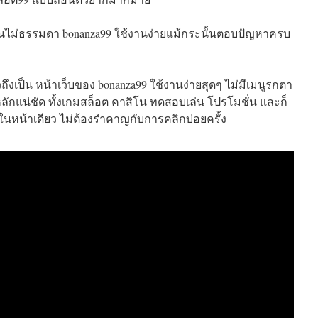
ันไม่ธรรมดา bonanza99 ใช้งานง่ายแม้กระนั้นตอบปัญหาครบ
ึงเป็น หน้าเว็บของ bonanza99 ใช้งานง่ายสุดๆ ไม่มีเมนูรกตา
หลักแน่ชัด ทั้งเกมสล็อต คาสิโน ทดสอบเล่น โปรโมชั่น และก็
่ในหน้าเดียว ไม่ต้องรำคาญกับการคลิกบ่อยครั้ง