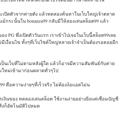
่งจะเปิดตัวจากค่ายดัง แล้วทดลองค้นหาในเว็บใหญ่เจ้าตลาด
แม้กระนั้นใน bonanza99 กลับมีให้ลองเล่นสล็อต99 แล้ว
s ของ PG พึ่งเปิดตัววันแรก เราเข้าไปเจอในเว็บนี้สล็อต99เลย
ีเงื่อนไข ทั้งๆที่เว็บไซต์ใหญ่หลายเจ้าจำเป็นต้องรอคอยอีก
9 เป็นเว็บที่ไม่ตามหลังผู้ใด แล้วก็อาจมีความสัมพันธ์กับค่าย
ใหม่เข้ามาก่อนตลาดทั่วๆไป
 คือความง่ายๆที่เร็วจริง ไม่ต้องง้อแอดไม่น
รเงินของ ทดลองเล่นสล็อต ใช้งานง่ายอย่างยิ่งแค่เชื่อมบัญชี
่งก็อัตโนมัติไปหมด