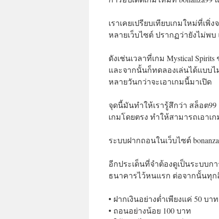
เราเคยเปรียบเทียบเกมใหม่ที่เพิ
หลายเว็บไซต์ ปรากฏว่ายังไม่พบ 
ดังเช่นเวลาที่เกม Mystical Spirit
และจากนั้นก็ทดลองเล่นได้แบบไม่ม
หลายวันกว่าจะเอาเกมนี้มาเปิด
จุดนี้มันทำให้เรารู้สึกว่า สล็อต9
เกมโดยตรง ทำให้สามารถเอาเกม
ระบบฝากถอนในเว็บไซต์ bonanza99
อีกประเด็นที่จำต้องดูเป็นระบบกา
ธนาคารไว้หนแรก ต่อจากนั้นทุกสิ
• ฝากเงินอย่างต่ำเพียงแค่ 50 บาท
• ถอนอย่างน้อย 100 บาท