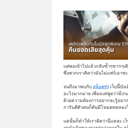
เนื้อหา
แต่พอเข้าไปแล้วกลับซ้ำๆซากๆเด
ซึ่งพวกเราคิดว่ามันไม่แฟร์เอาซ
จนถึงมาพบกับ
สล็อต99
เว็บนี้บั
อะไรมากมาย เพียงแค่พูดว่ามีเกม
ด้วยความต้องการอยากจะรู้อยากจ
การันตีตัวตนก็ดันมีโหมดทดลองให
แค่นั้นก็ทำให้เราคิดว่านี่แหละ 
จุดกำเนิดของการต่อว่าดอยู่ใน