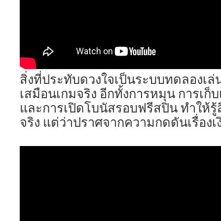
สิ่งที่ประทับดวงใจเป็นระบบทดลองเล่
เสมือนเกมจริง อีกทั้งการหมุน การเก็
และการเปิดโบนัสรอบฟรีสปิน ทำให้รู้
จริง แต่ว่าปราศจากความกดดันเรื่องเง