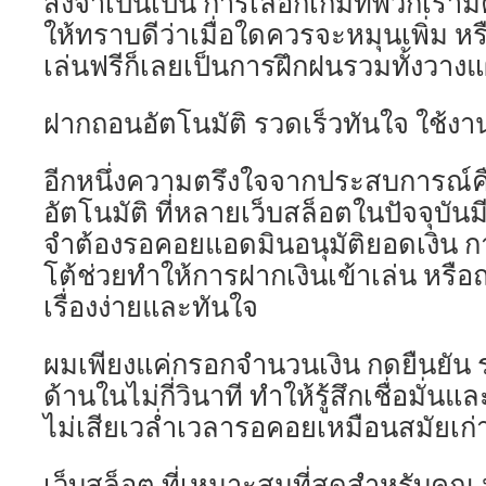
สิ่งจำเป็นเป็น การเลือกเกมที่พวกเราม
ให้ทราบดีว่าเมื่อใดควรจะหมุนเพิ่ม ห
เล่นฟรีก็เลยเป็นการฝึกฝนรวมทั้งวาง
ฝากถอนอัตโนมัติ รวดเร็วทันใจ ใช้งาน
อีกหนึ่งความตรึงใจจากประสบการณ์
อัตโนมัติ ที่หลายเว็บสล็อตในปัจจุบันม
จำต้องรอคอยแอดมินอนุมัติยอดเงิน 
โต้ช่วยทำให้การฝากเงินเข้าเล่น หร
เรื่องง่ายและทันใจ
ผมเพียงแค่กรอกจำนวนเงิน กดยืนยัน รวม
ด้านในไม่กี่วินาที ทำให้รู้สึกเชื่อมั่น
ไม่เสียเวล่ำเวลารอคอยเหมือนสมัยเก่
เว็บสล็อต ที่เหมาะสมที่สุดสำหรับค