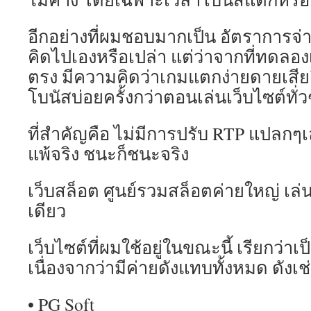
อีกอย่างที่ผมชอบมากเป็น อัตราการจ่า
คิดไปเองหรือเปล่า แต่ว่าจากที่ทดลอ
ตรง มีความคิดว่าเกมแตกง่ายดายเสียยิ่
โบนัสบ่อยครั้งกว่าตอนเล่นเว็บไซต์ทั่
ที่สำคัญคือ ไม่มีการปรับ RTP แปลกๆเล่
แพ้จริง ชนะก็ชนะจริง
เว็บสล็อต ศูนย์รวมสล็อตค่ายใหญ่ เล
เดียว
เว็บไซต์ที่ผมใช้อยู่ในขณะนี้ เรียกว่า
เนื่องจากว่ามีค่ายดังแทบทั้งหมด ดังเช
• PG Soft