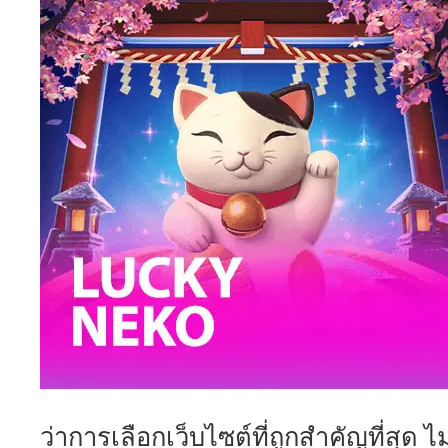
ว่าการเลือกเว็บไซต์ที่ถูกสำคัญที่สุด ไม