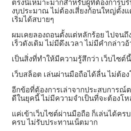
ตรงนี้เหมาะมากสำหรับผู้ที่ต้องการบร
งบประมาณ ไม่ต้องเสี่ยงก้อนใหญ่ตั้งแ
เริ่มได้สบายๆ
ผมเคยลองถอนตั้งแต่หลักร้อย ไปจนถึง
เร็วดังเดิม ไม่มีดึงเวลา ไม่มีคำกล่าวอ้า
เป็นสิ่งที่ทำให้มีความรู้สึกว่า เว็บไซต์นี
เว็บสล็อต เล่นผ่านมือถือได้ลื่น ไม่ต
อีกข้อที่ต้องการเล่าจากประสบการณ์ตร
ดีในยุคนี้ ไม่มีความจำเป็นที่จะต้อง
แค่เข้าเว็บไซต์ผ่านมือถือ ก็เล่นได้คร
ครบ ไม่รับประทานเน็ตมาก