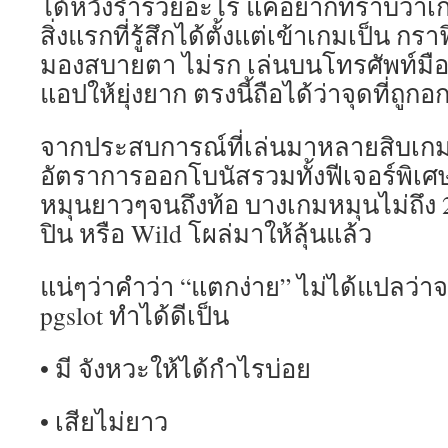
ได้หวังร่ำรวยอะไร แค่อยากทราบว่าเ
สิ่งแรกที่รู้สึกได้ตั้งแต่เข้าเกมเป็น 
มองสบายตา ไม่รก เล่นบนโทรศัพท์มือถ
แอปให้ยุ่งยาก ตรงนี้ถือได้ว่าจุดที่ถูก
จากประสบการณ์ที่เล่นมาหลายสิบเกม สิ
อัตราการออกโบนัสรวมทั้งฟีเจอร์พิเศษค
หมุนยาวๆจนถึงท้อ บางเกมหมุนไม่ถึง 2
ปิน หรือ Wild โผล่มาให้ลุ้นแล้ว
แน่ๆว่าคำว่า “แตกง่าย” ไม่ได้แปลว่าจะ
pgslot ทำได้ดีเป็น
• มี จังหวะให้ได้กำไรบ่อย
• เสียไม่ยาว