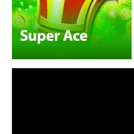
Top
73
by
Judith