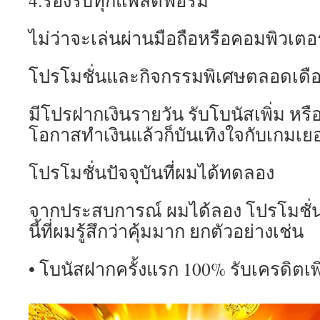
4.รองรับทุกแพลตฟอร์ม
ไม่ว่าจะเล่นผ่านมือถือหรือคอมพิวเตอร
โปรโมชั่นและกิจกรรมพิเศษตลอดเดือ
มีโปรฝากเงินรายวัน รับโบนัสเพิ่ม หรือ
โอกาสทำเงินแล้วก็บันเทิงใจกับเกมเยอ
โปรโมชั่นปัจจุบันที่ผมได้ทดลอง
จากประสบการณ์ ผมได้ลอง โปรโมชั่นป
นี้ที่ผมรู้สึกว่าคุ้มมาก ยกตัวอย่างเช่น
• โบนัสฝากครั้งแรก 100% รับเครดิตเพิ