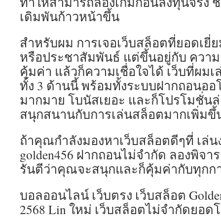
ทำให้สามารถลองเกมก่อนลงทุนจริง 
เดิมพันก้าวหน้าขึ้น
สำหรับผม การเจอเว็บสล็อตที่ยอดเยี่ยม
หรือประชาสัมพันธ์ แต่ขึ้นอยู่กับ ค
คุ้มค่า แล้วก็ความเชื่อใจได้ เว็บที
ทั้ง 3 ด้านนี้ พร้อมทั้งระบบฝากถอนออ
มากมาย โบนัสเยอะ และก็โปรโมชั่นล่าส
สนุกสนานกับการเล่นสล็อตมากเพิ่มขึ้
ถ้าคุณกำลังมองหาเว็บสล็อตดีๆที่ เล่นง่
golden456 ฝากถอนไม่จำกัด ลองพิจารณ
รันตีว่าคุณจะสนุกและก็คุ้มค่ากับทุก
บอลออนไลน์ เว็บตรง เว็บสล็อต Gold
2568 Lin ใหม่ เว็บสล็อตไม่จำกัดยอด