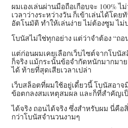
ผมเองเล่นผ่านมือถือเกือบจะ 100% ไม่ว
เวลาว่างระหว่างวัน ก็เข้าเล่นได้โดย
อัตโนมัติ ทำให้เล่นง่าย ไม่ต้องซูม ไม
โบนัสไม่ใช่ทุกอย่าง แต่ว่าจำต้อง “ถอ
แต่ก่อนผมเคยเลือกเว็บไซต์จากโบนัสส
ก็จริง แม้กระนั้นข้อจำกัดหนักมากมาย
ได้ ท้ายที่สุดเสียเวลาเปล่า
เว็บสล็อตที่ผมใช้อยู่เดี๋ยวนี้ โบนัสอาจ
ข้อตกลงสมเหตุสมผล และก็ที่สำคัญเป็
ได้จริง ถอนได้จริง ซึ่งสำหรับผม นี่คือสิ่
กว่าโบนัสจำนวนงามๆ