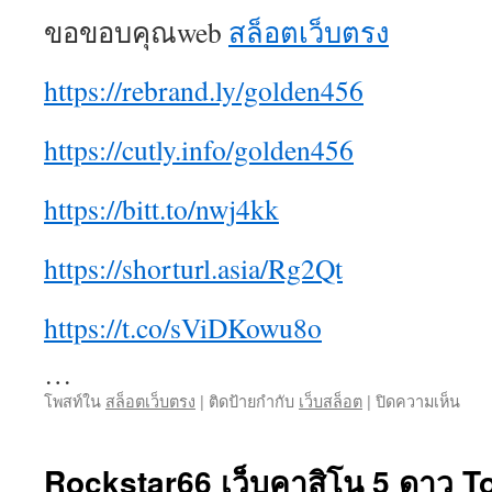
ขอขอบคุณweb
สล็อตเว็บตรง
https://rebrand.ly/golden456
https://cutly.info/golden456
https://bitt.to/nwj4kk
https://shorturl.asia/Rg2Qt
https://t.co/sViDKowu8o
…
บน
โพสท์ใน
สล็อตเว็บตรง
|
ติดป้ายกำกับ
เว็บสล็อต
|
ปิดความเห็น
เว็บ
สล็อ
บริก
Rockstar66 เว็บคาสิโน 5 ดาว T
บา