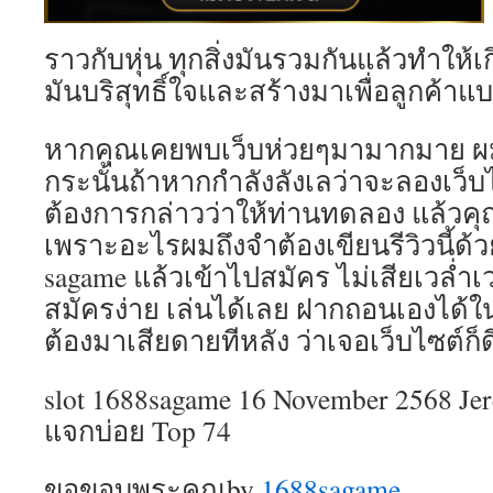
ราวกับหุ่น ทุกสิ่งมันรวมกันแล้วทำให้เกิ
มันบริสุทธิ์ใจและสร้างมาเพื่อลูกค้าแ
หากคุณเคยพบเว็บห่วยๆมามากมาย ผมรู้
กระนั้นถ้าหากกำลังลังเลว่าจะลองเว็บไ
ต้องการกล่าวว่าให้ท่านทดลอง แล้วคุ
เพราะอะไรผมถึงจำต้องเขียนรีวิวนี้ด้
sagame แล้วเข้าไปสมัคร ไม่เสียเวล่
สมัครง่าย เล่นได้เลย ฝากถอนเองได้ใ
ต้องมาเสียดายทีหลัง ว่าเจอเว็บไซต์ก็
slot 1688sagame 16 November 2568 Je
แจกบ่อย Top 74
ขอขอบพระคุณby
1688sagame