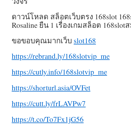
วงจร
ดาวน์โหลด สล็อตเว็บตรง 168slot 168s
Rosaline ยืน 1 เรื่องเกมสล็อต 168slot
ขอขอบคุณมากเว็บ
slot168
https://rebrand.ly/168slotvip_me
https://cutly.info/168slotvip_me
https://shorturl.asia/OVFet
https://cutt.ly/frLAVPw7
https://t.co/To7Fx1jG56