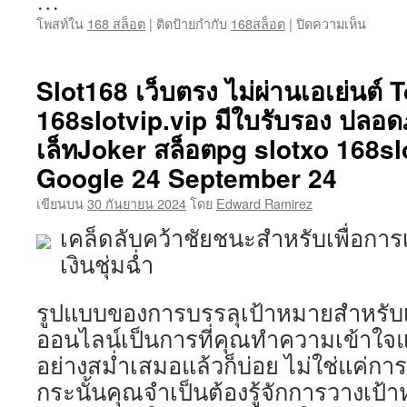
…
บน
โพสท์ใน
168 สล็อต
|
ติดป้ายกำกับ
168สล็อต
|
ปิดความเห็น
168สล็
168Slo
20
Slot168 เว็บตรง ไม่ผ่านเอเย่นต์
กันยา
168slotvip.vip มีใบรับรอง ปลอด
68
168slot
เล็ทJoker สล็อตpg slotxo 168slo
สาย
ฟรี
Google 24 September 24
งบ
เขียนบน
30 กันยายน 2024
โดย
Edward Ramirez
น้อย
อยาก
เคล็ดลับคว้าชัยชนะสำหรับเพื่อการ
ปั่น
เงินชุ่มฉ่ำ
นาน
สมัคร
เลย
รูปแบบของการบรรลุเป้าหมายสำหรับเ
ระบบ
ดี
ออนไลน์เป็นการที่คุณทำความเข้าใจแ
ไม่มี
อย่างสม่ำเสมอแล้วก็บ่อย ไม่ใช่แค่การ
สะดุด
กระนั้นคุณจำเป็นต้องรู้จักการวางเป
ไม่มี
ล็อค