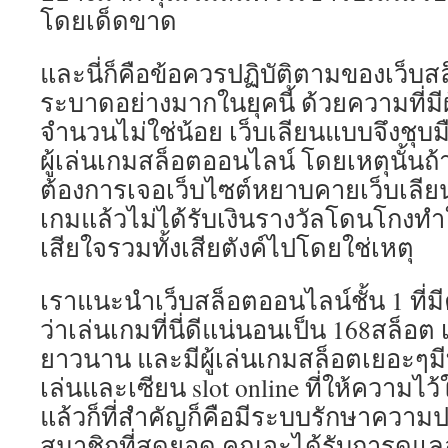
โดยเด็ดขาด
และนี่ก็คือข้อควรปฏิบัติตามของเว็บส
ระบาดอย่างมากในยุคนี้ ด้วยความที่มีผู
จำนวนไม่ใช่น้อย เว็บเลียนแบบจึงชุบม
ผู้เล่นเกมสล็อตออนไลน์ โดยเหตุนั้นถ
ต้องการเจอเว็บไซต์หยาบคายเว็บเลีย
เกมแล้วไม่ได้รับเงินรางวัลโดนโกงทำใ
เสียใจรวมทั้งเสียตังค์ไปโดยใช่เหตุ
เราแนะนำเว็บสล็อตออนไลน์ชั้น 1 ที่มีค
ว่าเล่นเกมที่นี่ดีแน่นอนเป็น 168สล็อต เว็
ยาวนาน และมีผู้เล่นเกมสล็อตเยอะๆมีท
เล่นและเซียน slot online ที่ให้ความไว
แล้วก็ที่สำคัญก็คือมีระบบรักษาความ
สมาชิกที่สุดยอด คุณจะได้รับการดูแล