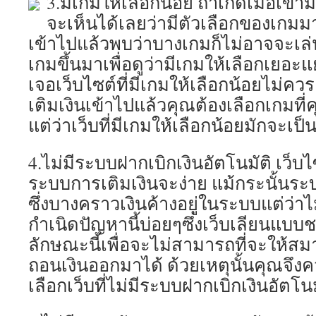
3.มีเกมให้เลือกน้อย ถ้าเกิดเมื่อเข้
จะเห็นได้เลยว่ามีตัวเลือกของเกมมา
เข้าไปแล้วพบว่าบางเกมก็ไม่อาจจะเล่
เกมขึ้นมาเพื่อดูว่ามีเกมให้เลือกเยอะแย
เจอเว็บไซต์ที่มีเกมให้เลือกน้อยไม่คว
เติมเงินเข้าไปแล้วคุณต้องเลือกเกมที
แต่ว่าเว็บที่มีเกมให้เลือกน้อยมักจะเป
4.ไม่มีระบบฝากเบิกเงินอัตโนมัติ เว็
ระบบการเติมเงินจะง่าย แม้กระนั้น
ซึ่งบางคราวเงินค้างอยู่ในระบบแต่ว่า
กำเนิดปัญหานี้บ่อยๆซึ่งเว็บเลียนแบ
ลักษณะนี้เพื่อจะไม่สามารถที่จะให้สม
ถอนเงินออกมาได้ ด้วยเหตุนั้นคุณจึง
เลือกเว็บที่ไม่มีระบบฝากเบิกเงินอัตโ