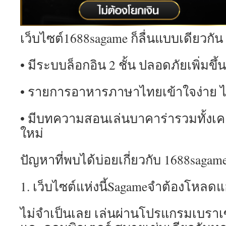
เว็บไซต์1688sagame ก็ลื่นแบบเดียวกัน
• มีระบบล็อกอิน 2 ชั้น ปลอดภัยเพิ่มขึ้น
• รายการอาหารภาษาไทยเข้าใจง่าย ไม
• มีบทความสอนเล่นบาคาร่ารวมทั้งเคล
ใหม่
ปัญหาที่พบได้บ่อยเกี่ยวกับ 1688sagam
1. เว็บไซต์แห่งนี้Sagameจำต้องโหลดแ
ไม่จำเป็นเลย เล่นผ่านโปรแกรมเบราเซอร