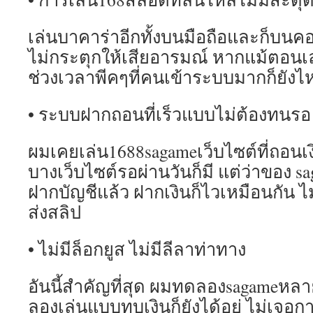
เล่นบาคาร่าอีกทั้งบนมือถือและก็บนคอม 
ไม่กระตุกให้เสียอารมณ์ หากแม้ตอนเล
ช่วงเวลาพีคๆที่คนเข้าระบบมากก็ยังไหล
• ระบบฝากถอนที่เร็วแบบไม่ต้องทนรอ
ผมเคยเล่น1688sagameเว็บไซต์ที่ถอนเงิ
บางเว็บไซต์รอผ่านวันก็มี แต่ว่าของ sa
ฝากบัญชีแล้ว ฝากเงินก็ไวเหมือนกัน ไม
ส่งสลิป
• ไม่มีล็อกยูส ไม่มีลีลาท่าทาง
อันนี้สำคัญที่สุด ผมทดลองsagame
ลองเล่นแบบทบเงินก็ยังได้อยู่ ไม่เจอ