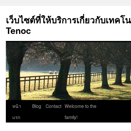
เว็บไซต์ที่ให้บริการเกี่ยวกับเทค
Tenoc
ข้าม
หน้า
Blog
Contact
Welcome to the
ไป
แรก
family!
ยัง