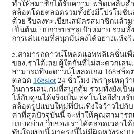
ทำให้สมาชิกได้รับความเพลิดเพลินส
สล็อตโดยตลอดรวมทั้งยังมีโปรโมชั่น
ด้วย รีบลงทะเบียนสมัครสมาชิกแล้วมาเล
เป็นต้นแบบการบรรลุเป้าหมาย รวมทั้งม
การเล่นเกมที่สนุกมั่นคงได้อย่างแท้จริ
5.สามารถดาวน์โหลดแอพพลิเคชั่นเพื
ของเราได้เลย ผู้ใดกันที่ไม่สะดวกเล่น
สามารถที่จะดาวน์โหลดเกม 168สล็อต 
ตลอด
168slot
24 ชั่วโมง เพราะเหตุว่
ในการเล่นเกมที่สนุกคุ้ม รวมทั้งยังเป
ให้กับคุณได้จริงเป็นเทคโนโลยีสำหรับ
สล็อตรูปแบบใหม่ที่บันเทิงใจว้าวไปกับส
ค่าที่สุดปัจจุบันนี้ จะทำให้คุณสามาร
แบบอย่างเว็บของเราได้ตลอดเวลาได้
ทันใจแบบนี้ มาตรงนี้ไม่มีผิดหวังระ