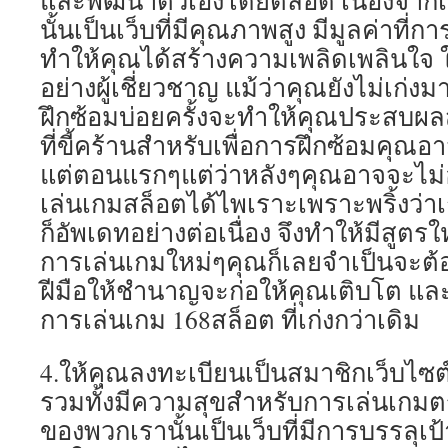
นั้นเป็นเว็บที่มีคุณภาพสูง มีมูลค่าที่
ทำให้คุณได้สร้างความเพลิดเพลินใจ
อย่างผู้เชี่ยวชาญ แม้ว่าคุณยังไม่เก่
ฝึกซ้อมบ่อยครั้งจะทำให้คุณประสบผลสำ
ที่ขี้คร้านสำหรับเพื่อการฝึกซ้อมคุณอ
แต่ตอนแรกๆแต่ว่าหลังๆคุณอาจจะไม
เล่นเกมสล็อตได้ไพเราะเพราะพริ้งว่า
ก็อัพเดทอย่างต่อเนื่อง จึงทำให้มีสูต
การเล่นเกมใหม่ๆคุณก็เลยจำเป็นจะต้
ฝีมือให้ชำนาญจะก่อให้คุณเติบโต และ
การเล่นเกม 168สล็อต ที่เก่งกว่าเดิม
4.ให้คุณลงทะเบียนเป็นสมาชิกเว็บไซต์ 
รวมทั้งมีความสุขสำหรับการเล่นเกมตรง
ของพวกเรานั้นเป็นเว็บที่มีการบรรลุเ