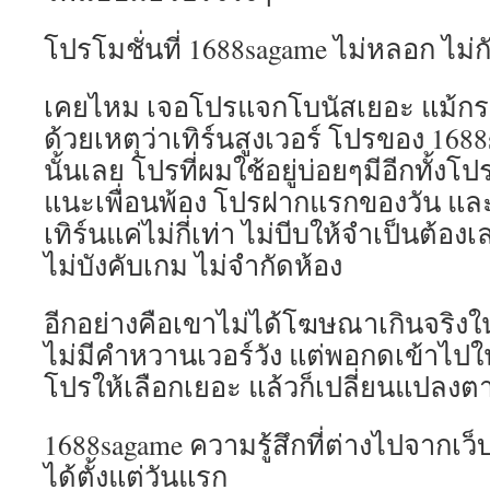
โปรโมชั่นที่ 1688sagame ไม่หลอก ไม่ก
เคยไหม เจอโปรแจกโบนัสเยอะ แม้กระนั
ด้วยเหตุว่าเทิร์นสูงเวอร์ โปรของ 168
นั้นเลย โปรที่ผมใช้อยู่บ่อยๆมีอีกทั้
แนะเพื่อนพ้อง โปรฝากแรกของวัน แล
เทิร์นแค่ไม่กี่เท่า ไม่บีบให้จำเป็นต้อ
ไม่บังคับเกม ไม่จำกัดห้อง
อีกอย่างคือเขาไม่ได้โฆษณาเกินจริงใ
ไม่มีคำหวานเวอร์วัง แต่พอกดเข้าไป
โปรให้เลือกเยอะ แล้วก็เปลี่ยนแปลง
1688sagame ความรู้สึกที่ต่างไปจากเว็บ
ได้ตั้งแต่วันแรก